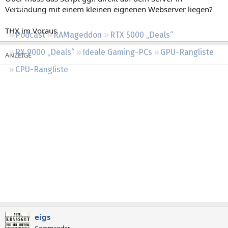
Regeln
Verbindung mit einem kleinen eignenen Webserver liegen?
THX im Voraus
Podcast
RAMageddon
RTX 5000 „Deals“
RX 9000 „Deals“
Ideale Gaming-PCs
GPU-Rangliste
CPU-Rangliste
eigs