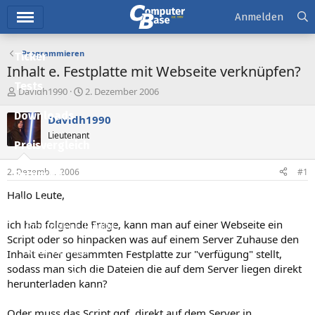
Hauptmenü
Anmelden
Programmieren
Ticker
Inhalt e. Festplatte mit Webseite verknüpfen?
Tests
E
E
Davidh1990
2. Dezember 2006
r
r
Downloads
s
s
Davidh1990
t
t
Lieutenant
e
e
Preisvergleich
l
l
l
l
2. Dezember 2006
#1
Forum
e
t
r
a
Hallo Leute,
Aktuelles
m
ich hab folgende Frage, kann man auf einer Webseite ein
Empfohlene Inhalte
Script oder so hinpacken was auf einem Server Zuhause den
Neue Beiträge
Inhalt einer gesammten Festplatte zur "verfügung" stellt,
sodass man sich die Dateien die auf dem Server liegen direkt
Neueste Aktivitäten
herunterladen kann?
Leserartikel
Oder muss das Script ggf. direkt auf dem Server in