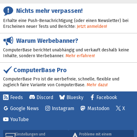
Nichts mehr verpassen!
Erhalte eine Push-Benachrichtigung (oder einen Newsletter) bei
Erscheinen neuer Tests und Berichte:
Jetzt anmelden!
Warum Werbebanner?
ComputerBase berichtet unabhängig und verkauft deshalb keine
Inhalte, sondern Werbebanner.
Mehr erfahren!
ComputerBase Pro
ComputerBase Pro ist die werbefreie, schnelle, flexible und
zugleich faire Variante von ComputerBase.
Mehr dazu!
Feeds
Discord
Bluesky
Facebook
Google News
Instagram
Mastodon
X
YouTube
Einstellungen und
Probleme mit einem