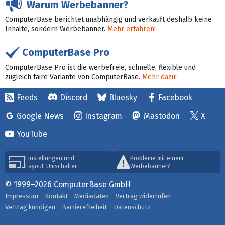
Warum Werbebanner?
ComputerBase berichtet unabhängig und verkauft deshalb keine
Inhalte, sondern Werbebanner.
Mehr erfahren!
ComputerBase Pro
ComputerBase Pro ist die werbefreie, schnelle, flexible und
zugleich faire Variante von ComputerBase.
Mehr dazu!
Feeds
Discord
Bluesky
Facebook
Google News
Instagram
Mastodon
X
YouTube
Einstellungen und
Probleme mit einem
Layout-Umschalter
Werbebanner?
© 1999–2026 ComputerBase GmbH
Impressum
Kontakt
Mediadaten
Vertrag widerrufen
Vertrag kündigen
Barrierefreiheit
Datenschutz