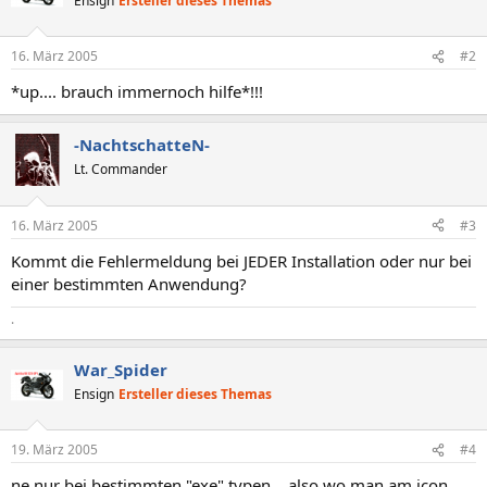
Ensign
Ersteller dieses Themas
16. März 2005
#2
*up.... brauch immernoch hilfe*!!!
-NachtschatteN-
Lt. Commander
16. März 2005
#3
Kommt die Fehlermeldung bei JEDER Installation oder nur bei
einer bestimmten Anwendung?
.
War_Spider
Ensign
Ersteller dieses Themas
19. März 2005
#4
ne nur bei bestimmten "exe" typen... also wo man am icon