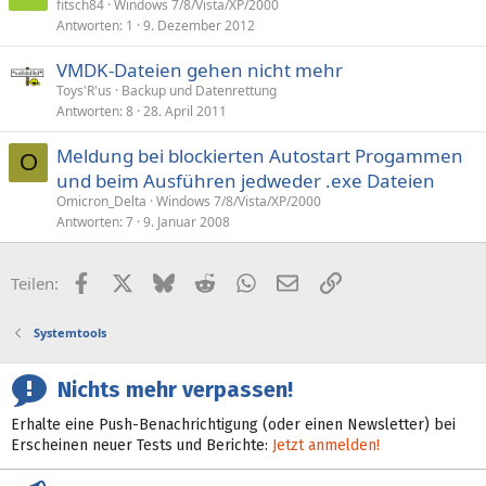
fitsch84
Windows 7/8/Vista/XP/2000
Antworten
1
9. Dezember 2012
VMDK-Dateien gehen nicht mehr
Toys'R'us
Backup und Datenrettung
Antworten
8
28. April 2011
Meldung bei blockierten Autostart Progammen
O
und beim Ausführen jedweder .exe Dateien
Omicron_Delta
Windows 7/8/Vista/XP/2000
Antworten
7
9. Januar 2008
Facebook
X (Twitter)
Bluesky
Reddit
WhatsApp
E-Mail
Link
Teilen:
Systemtools
Nichts mehr verpassen!
Erhalte eine Push-Benachrichtigung (oder einen Newsletter) bei
Erscheinen neuer Tests und Berichte:
Jetzt anmelden!