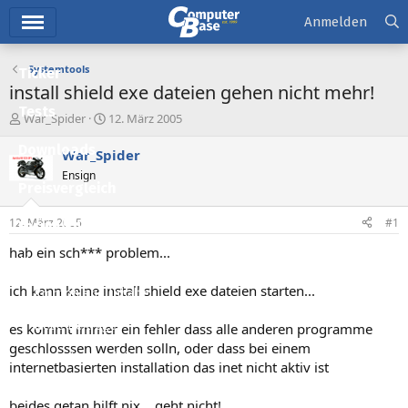
Hauptmenü
Anmelden
Systemtools
Ticker
install shield exe dateien gehen nicht mehr!
Tests
E
E
War_Spider
12. März 2005
r
r
Downloads
s
s
War_Spider
t
t
Ensign
e
e
Preisvergleich
l
l
l
l
12. März 2005
#1
Forum
e
t
r
a
hab ein sch*** problem...
Aktuelles
m
ich kann keine install shield exe dateien starten...
Empfohlene Inhalte
Neue Beiträge
es kommt immer ein fehler dass alle anderen programme
geschlosssen werden solln, oder dass bei einem
Neueste Aktivitäten
internetbasierten installation das inet nicht aktiv ist
Leserartikel
beides getan hilft nix... geht nicht!