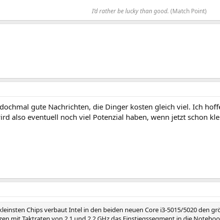
I’d rather be lucky than good.
(Match Point)​
dochmal gute Nachrichten, die Dinger kosten gleich viel. Ich hof
rd also eventuell noch viel Potenzial haben, wenn jetzt schon kl
leinsten Chips verbaut Intel in den beiden neuen Core i3-5015/5020 den gr
en mit Taktraten von 2,1 und 2,2 GHz das Einstiegssegment in die Noteboo