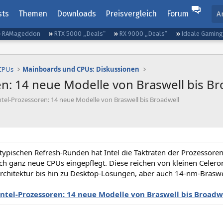
sts
Themen
Downloads
Preisvergleich
Forum
A
RAMageddon
RTX 5000 „Deals“
RX 9000 „Deals“
Ideale Gamin
 CPUs
Mainboards und CPUs: Diskussionen
en: 14 neue Modelle von Braswell bis Br
ntel-Prozessoren: 14 neue Modelle von Braswell bis Broadwell
 typischen Refresh-Runden hat Intel die Taktraten der Prozessoren 
uch ganz neue CPUs eingepflegt. Diese reichen von kleinen Celer
rchitektur bis hin zu Desktop-Lösungen, aber auch 14-nm-Braswe
Intel-Prozessoren: 14 neue Modelle von Braswell bis Broadw