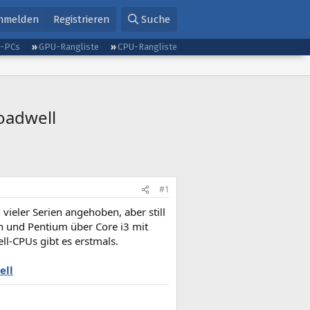
nmelden
Registrieren
Suche
g-PCs
GPU-Rangliste
CPU-Rangliste
oadwell
#1
vieler Serien angehoben, aber still
on und Pentium über Core i3 mit
ll-CPUs gibt es erstmals.
ell