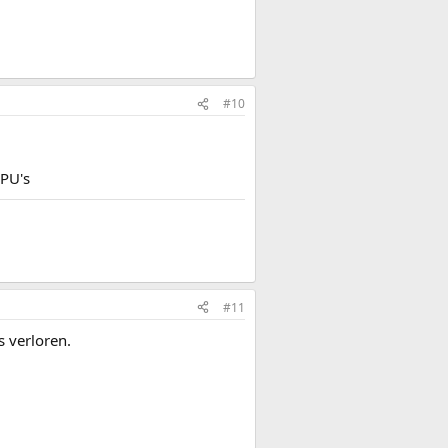
#10
CPU's
#11
s verloren.