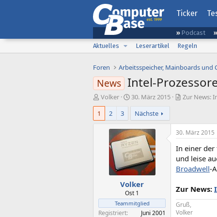
Ticker
Te
Podcast
Aktuelles
Leserartikel
Regeln
Foren
Arbeitsspeicher, Mainboards und
Intel-Prozessor
News
E
E
Volker
30. März 2015
Zur News: I
r
r
1
2
3
Nächste
s
s
t
t
e
e
30. März 2015
l
l
In einer der
l
l
e
t
und leise a
r
a
Broadwell
-A
m
Volker
Zur News:
Ost 1
Teammitglied
Gruß,
Volker
Registriert
Juni 2001