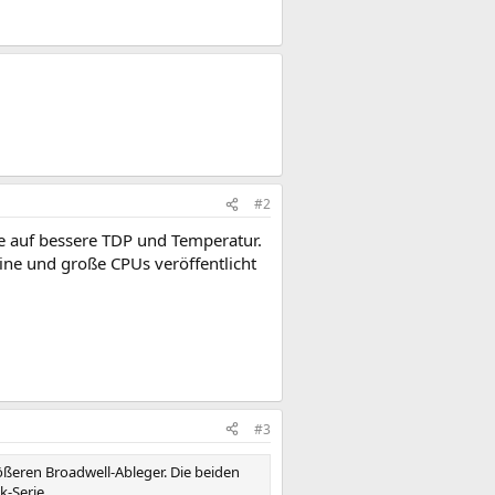
#2
fe auf bessere TDP und Temperatur.
eine und große CPUs veröffentlicht
#3
ößeren Broadwell-Ableger. Die beiden
k-Serie