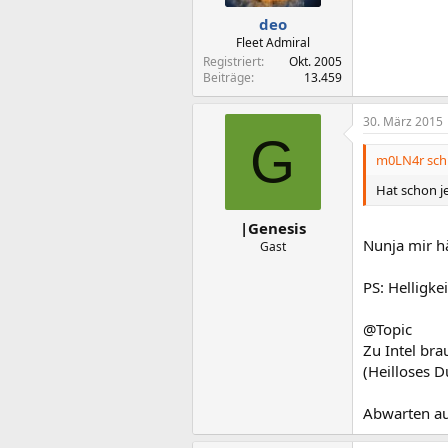
deo
Fleet Admiral
Registriert
Okt. 2005
Beiträge
13.459
30. März 2015
G
m0LN4r schr
Hat schon j
|Genesis
Nunja mir hä
Gast
PS: Helligkei
@Topic
Zu Intel bra
(Heilloses 
Abwarten au