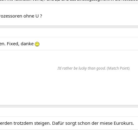
ozessoren ohne U ?
en. Fixed, danke
I’d rather be lucky than good.
(Match Point)​
werden trotzdem steigen. Dafür sorgt schon der miese Eurokurs.
chts zu sehen.