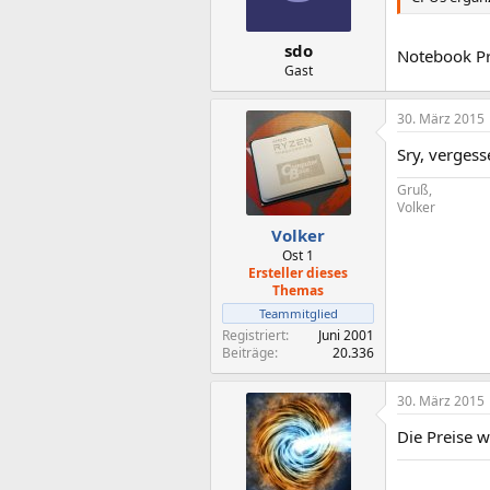
sdo
Notebook Pr
Gast
30. März 2015
Sry, vergess
Gruß,
Volker
Volker
Ost 1
Ersteller dieses
Themas
Teammitglied
Registriert
Juni 2001
Beiträge
20.336
30. März 2015
Die Preise 
Hier gibt es ni