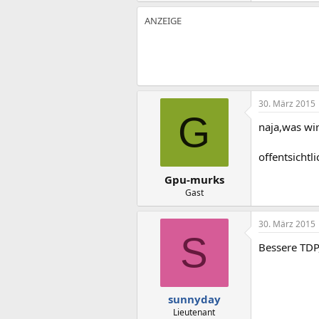
30. März 2015
G
naja,was wir
offentsichtl
Gpu-murks
Gast
30. März 2015
S
Bessere TDP
sunnyday
Lieutenant