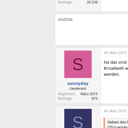
Beiträge
20.336
30. März 2015
S
Na das sind 
Broadwell wi
werden.
sunnyday
Lieutenant
Registriert
März 2015
Beiträge
873
30. März 2015
S
Neben den k
CPUs ergänz