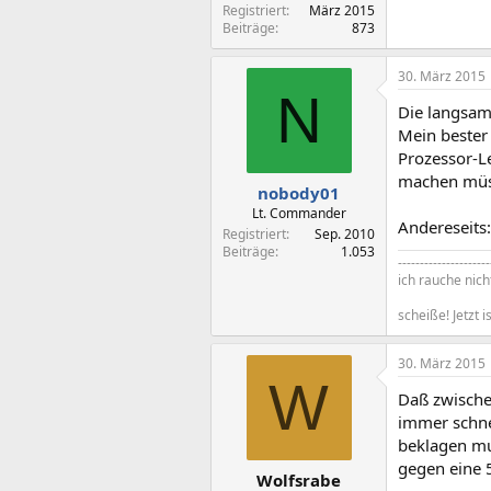
Registriert
März 2015
Beiträge
873
30. März 2015
N
Die langsame
Mein bester 
Prozessor-L
machen müs
nobody01
Lt. Commander
Andereseits
Registriert
Sep. 2010
Beiträge
1.053
---------------------
ich rauche nicht,
scheiße! Jetzt 
30. März 2015
W
Daß zwischen
immer schne
beklagen mus
gegen eine 
Wolfsrabe