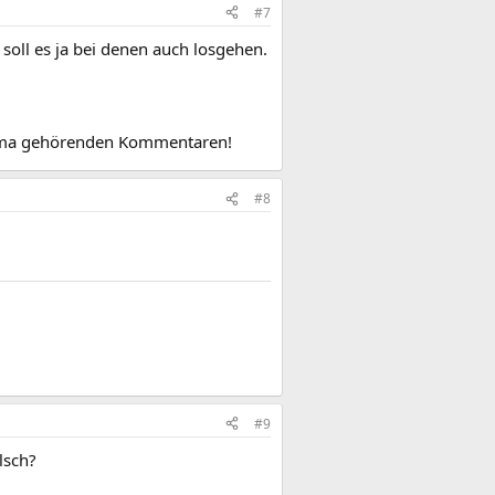
#7
oll es ja bei denen auch losgehen.
hema gehörenden Kommentaren!
#8
#9
lsch?