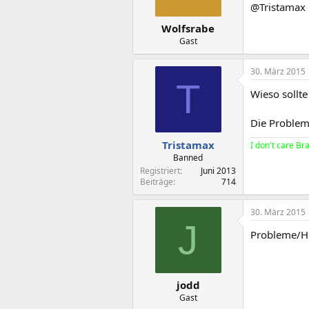
@Tristamax l
Wolfsrabe
Gast
30. März 2015
T
Wieso sollte
Die Problem
Tristamax
I don't care Br
Banned
Registriert
Juni 2013
Beiträge
714
30. März 2015
J
Probleme/Hin
jodd
Gast