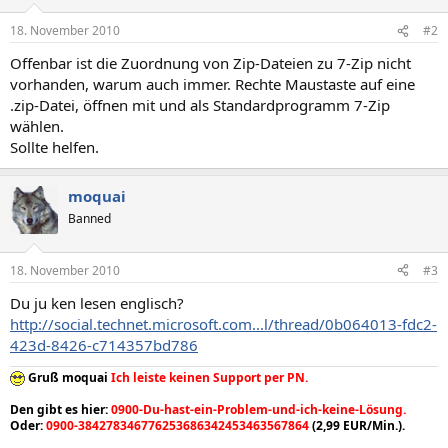
18. November 2010
#2
Offenbar ist die Zuordnung von Zip-Dateien zu 7-Zip nicht
vorhanden, warum auch immer. Rechte Maustaste auf eine
.zip-Datei, öffnen mit und als Standardprogramm 7-Zip
wählen.
Sollte helfen.
moquai
Banned
18. November 2010
#3
Du ju ken lesen englisch?
http://social.technet.microsoft.com...l/thread/0b064013-fdc2-
423d-8426-c714357bd786
Gruß moquai
Ich leiste keinen Support per PN.
Den gibt es hier:
0900-Du-hast-ein-Problem-und-ich-keine-Lösung.
Oder:
0900-384278346776253686342453463567864
(2,99 EUR/Min.).