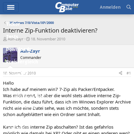
Hauptmenü
Anmelden
Windows 7/8/Vista/XP/2000
Ticker
Interne Zip-Funktion deaktivieren?
Tests
E
E
Ash-Zayr
18. November 2010
r
r
Downloads
s
s
Ash-Zayr
t
t
Commander
e
e
Preisvergleich
l
l
l
l
18. November 2010
#1
Forum
e
t
r
a
Hallo
Aktuelles
m
Ich habe auf meinem win7 7-Zip als Packer/Entpacker.
Was mich nervt, ist aber die wohl stets aktive interne Zip-
Empfohlene Inhalte
Funktion, die dazu führt, dass ich im Winows Explorer Archive
Neue Beiträge
nicht wie eine Datei sehe, was ich möchte, sondern stets
schon aufgeblättert wie ein Ordner samt Inhalt.
Neueste Aktivitäten
Kann ich das interne Zip abschalten? Ist das gefahrlos
Leserartikel
möglich wie damals bei XP? Oder gibt es einen anderen weg?