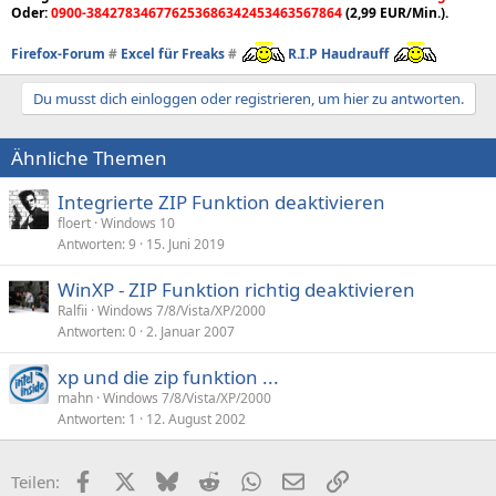
zipfldr?
Oder:
0900-384278346776253686342453463567864
(2,99 EUR/Min.).
version=6.0.6000.16386&language=neutral&processorArchitecture=
x86&publicKeyToken=31bf3856ad364e35&versionScope=nonSxS&s
Firefox-Forum
#
Excel für Freaks
#
R.I.P Haudrauff
cope=allUsers]
Du musst dich einloggen oder registrieren, um hier zu antworten.
[-
HKEY_LOCAL_MACHINE\SOFTWARE\Microsoft\Windows\CurrentVe
rsion\WINEVT\Publishers\{1f84007d-19ce-4b15-9e81-
Ähnliche Themen
8a3dd8eb9ecb}]
Integrierte ZIP Funktion deaktivieren
[-HKEY_CLASSES_ROOT\CABFolder]
floert
Windows 10
Antworten
9
15. Juni 2019
WinXP - ZIP Funktion richtig deaktivieren
Ralfii
Windows 7/8/Vista/XP/2000
Antworten
0
2. Januar 2007
xp und die zip funktion ...
mahn
Windows 7/8/Vista/XP/2000
Antworten
1
12. August 2002
Facebook
X (Twitter)
Bluesky
Reddit
WhatsApp
E-Mail
Link
Teilen: