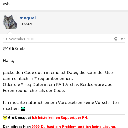
ash
0e7280313bf0}]
[-HKEY_CLASSES_ROOT\CLSID\{0CD7A5C0-9F37-11CE-AE65-
moquai
08002B2E1262}]
Banned
[-
HKEY_LOCAL_MACHINE\COMPONENTS\DerivedData\Components\
19. November 2010
#7
x86_microsoft-windows-
zipfldr.resources_31bf3856ad364e35_6.0.6000.16386_de-
@1668mib;
de_6850218192833661]
Hallo,
[-
HKEY_LOCAL_MACHINE\COMPONENTS\DerivedData\Components\
x86_microsoft-windows-
packe den Code doch in eine txt-Datei, die kann der User
zipfldr_31bf3856ad364e35_6.0.6000.16386_none_75cf8840385d75c7]
dann einfach in *.reg umbenennen.
Oder die *.reg-Datei in ein RAR-Archiv. Beides wäre aber
[-HKEY_LOCAL_MACHINE\COMPONENTS\Winners\x86_microsoft-
Forenfreundlicher als der Code.
windows-zipfldr.resources_31bf3856ad364e35_de-
de_0dad967bb194405d]
Ich möchte natürlich einem Vorgesetzen keine Vorschriften
[-HKEY_LOCAL_MACHINE\COMPONENTS\Winners\x86_microsoft-
machen.
windows-zipfldr_31bf3856ad364e35_none_7d0580052d5f8ea7]
Gruß moquai
Ich leiste keinen Support per PN.
[-HKEY_LOCAL_MACHINE\Schema\wcm://Microsoft-Windows-
Den gibt es hier:
0900-Du-hast-ein-Problem-und-ich-keine-Lösung.