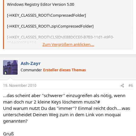
Windows Registry Editor Version 5.00
[-HKEY_CLASSES_ROOT\CompressedFolder]
[-HKEY_CLASSES_ROOT\.zip\CompressedFolder]
[-HKEY_CLASSES_ROOT\CLSID\{E88DCCE0-B7B3-11d1-A9F0-
00AA0060FA31}]
Zum Vergrößern anklicken....
[-HKEY_CLASSES_ROOT\SystemFileAssociations\.cab\CLSID]
Ash-Zayr
[-HKEY_CLASSES_ROOT\SystemFileAssociations\.zip\CLSID]
Commander
Ersteller dieses Themas
[-HKEY_CLASSES_ROOT\Applications\zipfldr.dll]
19. November 2010
#6
[-HKEY_CLASSES_ROOT\CLSID\{888DCA60-FC0A-11CF-8F0F-
00C04FD7D062}]
...das scheint aber "schwerer" einzugreifen als nötig, wenn
man doch nur 2 kleine Keys löschenm muss?#
[-HKEY_CLASSES_ROOT\CLSID\{b8cdcb65-b1bf-4b42-9428-
Und warum nutzt Du das "immer"? Einmal reicht doch....was
1dfdb7ee92af}]
unterscheidet Deinen Weg zum in dem Link von moquai
[-HKEY_CLASSES_ROOT\CLSID\{BD472F60-27FA-11cf-B8B4-
genannten?
444553540000}]
Gruß
[-HKEY_CLASSES_ROOT\CLSID\{ed9d80b9-d157-457b-9192-