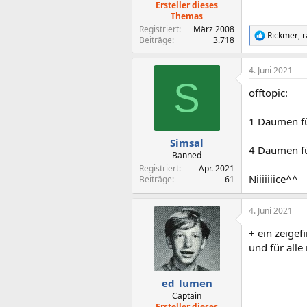
Ersteller dieses
Themas
Registriert
März 2008
Rickmer
,
r
R
Beiträge
3.718
e
a
4. Juni 2021
k
S
t
offtopic:
i
o
n
1 Daumen für
e
n
Simsal
4 Daumen für
:
Banned
Registriert
Apr. 2021
Niiiiiiice^^
Beiträge
61
4. Juni 2021
+ ein zeigef
und für alle
ed_lumen
Captain
Ersteller dieses