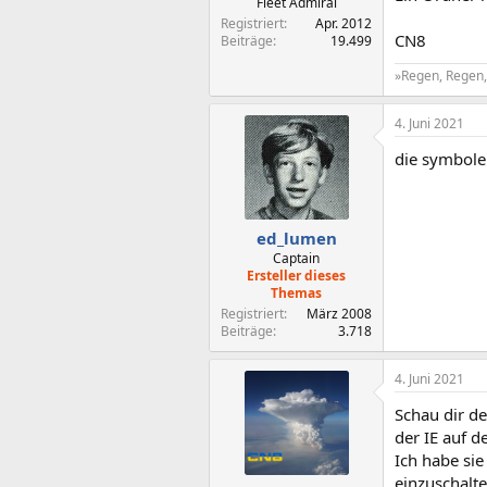
Fleet Admiral
Registriert
Apr. 2012
CN8
Beiträge
19.499
»Regen, Regen, 
4. Juni 2021
die symbole 
ed_lumen
Captain
Ersteller dieses
Themas
Registriert
März 2008
Beiträge
3.718
4. Juni 2021
Schau dir d
der IE auf d
Ich habe sie
einzuschalte