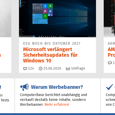
ESU NOCH BIS OKTOBER 2027
ADR
Microsoft verlängert
AM
n
Sicherheitsupdates für
Pr
Windows 10
1
Kommentare
124
25.06.2026
Umfrage
Warum Werbebanner?
!
ComputerBase berichtet unabhängig und
Compu
er
verkauft deshalb keine Inhalte, sondern
schne
 Tests
Werbebanner.
Mehr erfahren!
von 