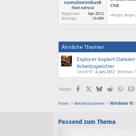
cumulonimbus8
CN8
Fleet Admiral
Registriert
Apr. 2012
»Regen, Regen, 
Beiträge
19.499
Ähnliche Themen
Explorer kopiert Dateie
Arbeitsspeicher
SilentEYE
4. Juni 2012
Windows 7/
Facebook
X (Twitter)
Bluesky
Reddit
What
Teilen:
Foren
Betriebssysteme
Windows 10
Passend zum Thema