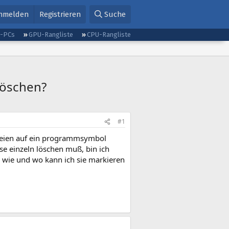
nmelden
Registrieren
Suche
g-PCs
GPU-Rangliste
CPU-Rangliste
 löschen?
#1
dateien auf ein programmsymbol
ese einzeln löschen muß, bin ich
e: wie und wo kann ich sie markieren