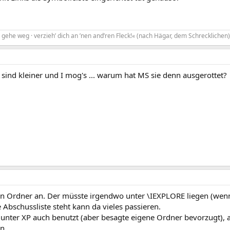
gehe weg · verzieh’ dich an ’nen and’ren Fleck!« (nach Hägar, dem Schrecklichen)
sind kleiner und I mog's ... warum hat MS sie denn ausgerottet?
en Ordner an. Der müsste irgendwo unter \IEXPLORE liegen (wenn i
e Abschussliste steht kann da vieles passieren.
 unter XP auch benutzt (aber besagte eigene Ordner bevorzugt), a
n.