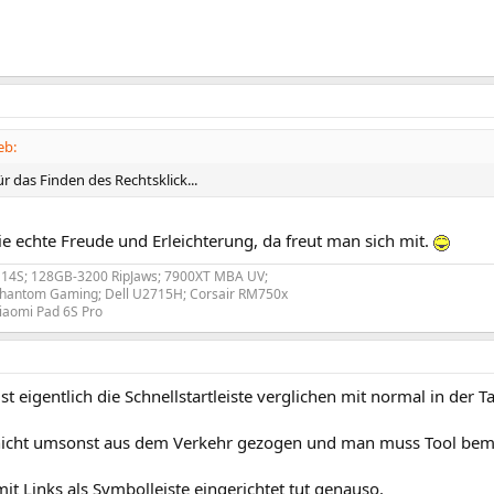
eb:
 das Finden des Rechtsklick...
die echte Freude und Erleichterung, da freut man sich mit.
U14S; 128GB-3200 RipJaws; 7900XT MBA UV;
hantom Gaming; Dell U2715H; Corsair RM750x
iaomi Pad 6S Pro
ist eigentlich die Schnellstartleiste verglichen mit normal in der 
nicht umsonst aus dem Verkehr gezogen und man muss Tool bemü
it Links als Symbolleiste eingerichtet tut genauso.