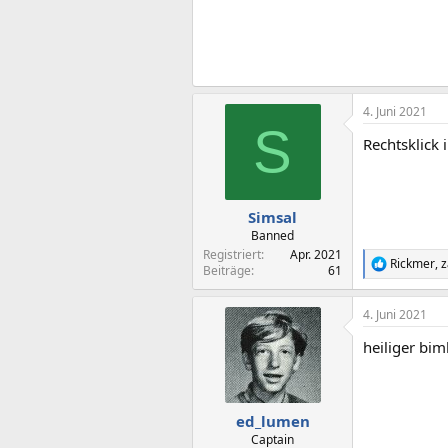
4. Juni 2021
S
Rechtsklick
Simsal
Banned
Registriert
Apr. 2021
Rickmer
,
z
R
Beiträge
61
e
a
4. Juni 2021
k
t
heiliger bim
i
o
n
e
n
ed_lumen
:
Captain