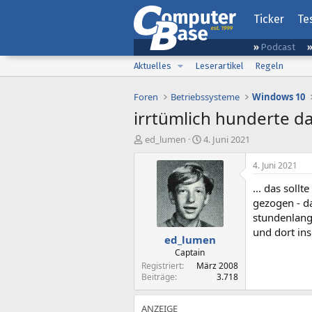
Ticker
Te
Podcast
Aktuelles
Leserartikel
Regeln
Foren
Betriebssysteme
Windows 10
irrtümlich hunderte dat
E
E
ed_lumen
4. Juni 2021
r
r
s
s
4. Juni 2021
t
t
... das soll
e
e
l
l
gezogen - da
l
l
stundenlang 
e
t
und dort in
ed_lumen
r
a
m
Captain
Registriert
März 2008
Beiträge
3.718