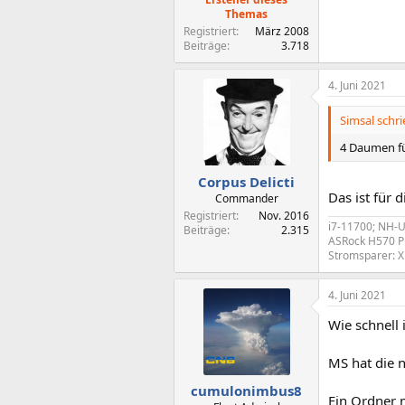
Themas
Registriert
März 2008
Beiträge
3.718
4. Juni 2021
Simsal schri
4 Daumen für
Corpus Delicti
Das ist für 
Commander
Registriert
Nov. 2016
i7-11700; NH-
Beiträge
2.315
ASRock H570 P
Stromsparer: X
4. Juni 2021
Wie schnell 
MS hat die 
cumulonimbus8
Ein Ordner m