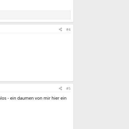
#4
#5
nnlos - ein daumen von mir hier ein