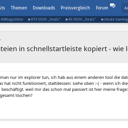
sts
Themen
Downloads
Preisvergleich
Forum
A
RAMageddon
RTX 5000 „Deals“
RX 9000 „Deals“
Ideale Gamin
eien in schnellstartleiste kopiert - wie
te man nur im explorer tun, ich hab aus einem anderen tool die 
s hat nicht funktioniert, stattdessen: siehe oben :-( - wenn ich di
beschäftigt. weil mir das schon mal passiert ist hier meine frag
sgesamt löschen?