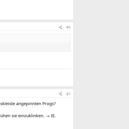
#6
#7
Taskleiste angepinnten Progs?
hen sie einzuklinken. → IE.