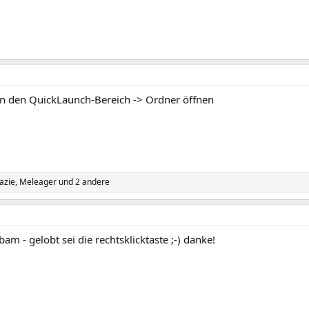
 in den QuickLaunch-Bereich -> Ordner öffnen
azie
,
Meleager
und 2 andere
bam - gelobt sei die rechtsklicktaste ;-) danke!