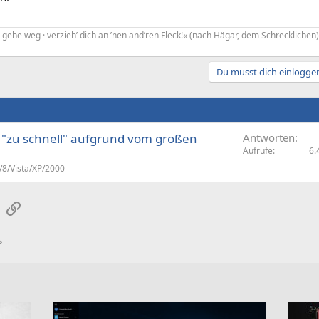
gehe weg · verzieh’ dich an ’nen and’ren Fleck!« (nach Hägar, dem Schrecklichen)
Du musst dich einloggen
n "zu schnell" aufgrund vom großen
Antworten
Aufrufe
6.
8/Vista/XP/2000
sApp
E-Mail
Link