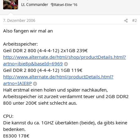
Lt. Commander
🎅Rätsel-Elite ’16
7. Dezember 2006
#2
Also fangen wir mal an
Arbeitsspeicher:
Geil DDR 2 800 (4-4-4-12) 2x1GB 239€
http://www.alternate.de/html/shop/productDetails.html?
artno=ibie8p&baseId=6969
Geil DDR 2 800 (4-4-4-12) 1GB 119€
http://www.alternate.de/html/productDetails.html?
artno=IAIE8P
Halt erstmal einen holen und später nachkaufen,
Arbeitsspeicher ist zurzeit verdammt teuer und 2GB DDR2
800 unter 200€ sieht schlecht aus.
CPU:
Die kannst du ca. 1GHZ übertakten (beide), da gibts keine
bedenken.
E6300 178€