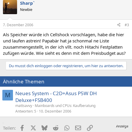
Sharp`
Newbie
7. Dezember 2006
#3
Als Speicher würde ich Cellshock vorschlagen, habe die hier
und laufen astrein! Papabär hat ja schonmal ne Liste
zuusammengestellt, in der ich vllt. noch Hitachi Festplatten
zufügen würde. Wie sieht es denn mit dem Preisbudget aus?
Du musst dich einloggen oder registrieren, um hier zu antworten.
Ähnliche Themen
Neues System - C2D+Asus P5W DH
M
Deluxe+FSB400
mattsavvy
Mainboards und CPUs: Kaufberatung
Antworten
5
10. Dezember 2006
Facebook
X (Twitter)
Bluesky
Reddit
WhatsApp
E-Mail
Link
Teilen: