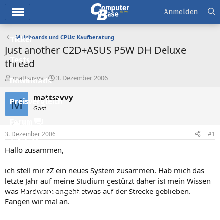
Hauptmenü
Anmelden
Mainboards und CPUs: Kaufberatung
Ticker
Just another C2D+ASUS P5W DH Deluxe
Tests
thread
E
E
mattsavvy
3. Dezember 2006
Downloads
r
r
s
s
mattsavvy
M
Preisvergleich
t
t
Gast
e
e
l
l
Forum
l
l
3. Dezember 2006
#1
e
t
Aktuelles
r
a
Hallo zusammen,
m
Empfohlene Inhalte
ich stell mir zZ ein neues System zusammen. Hab mich das
Neue Beiträge
letzte Jahr auf meine Studium gestürzt daher ist mein Wissen
was Hardware angeht etwas auf der Strecke geblieben.
Neueste Aktivitäten
Fangen wir mal an.
Leserartikel