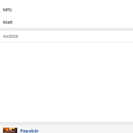
MfG
Matt
Papabär