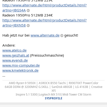
Radeon 1950Pro 512MB 229€
http://www.alternate.de/html/productDetails.html?
artno=JBGS4A
Radeon 1950Pro 512MB 234€
http://www.alternate.de/html/productDetails.html?
artno=JBXN58
Hab jetzt nur bei
www.alternate.de
gesucht!
Andere:
www.atelco.de
www.geizhals.at
(Preissuchmaschine)
www.evendi.de
www.mix-computer.de
www.kmelektronik.de
...
AMD Ryzen 9 5950X | ASROCK B550 Taichi | RX9070XT PowerColor
64GB DDR4 @ 3200MHZ G.SKILL | SanDisk 480GB | LG 4163B | Creative
XFI
Inspire 5.1 5300|Logitech MX 510|Midi Tower CM Storm
SYSPROFILE