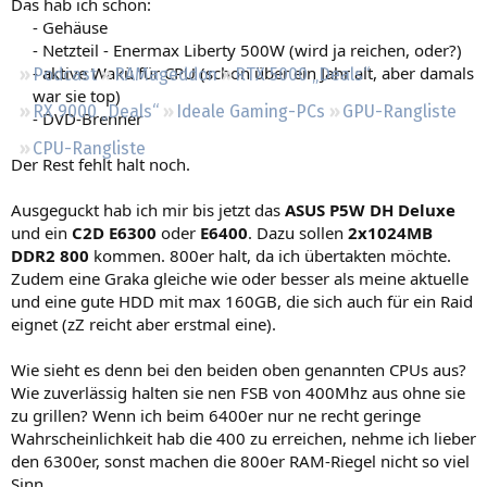
Das hab ich schon:
Regeln
- Gehäuse
- Netzteil - Enermax Liberty 500W (wird ja reichen, oder?)
- aktive Wakü für CPU (schon über ein Jahr alt, aber damals
Podcast
RAMageddon
RTX 5000 „Deals“
war sie top)
RX 9000 „Deals“
Ideale Gaming-PCs
GPU-Rangliste
- DVD-Brenner
CPU-Rangliste
Der Rest fehlt halt noch.
Ausgeguckt hab ich mir bis jetzt das
ASUS P5W DH Deluxe
und ein
C2D E6300
oder
E6400
. Dazu sollen
2x1024MB
DDR2 800
kommen. 800er halt, da ich übertakten möchte.
Zudem eine Graka gleiche wie oder besser als meine aktuelle
und eine gute HDD mit max 160GB, die sich auch für ein Raid
eignet (zZ reicht aber erstmal eine).
Wie sieht es denn bei den beiden oben genannten CPUs aus?
Wie zuverlässig halten sie nen FSB von 400Mhz aus ohne sie
zu grillen? Wenn ich beim 6400er nur ne recht geringe
Wahrscheinlichkeit hab die 400 zu erreichen, nehme ich lieber
den 6300er, sonst machen die 800er RAM-Riegel nicht so viel
Sinn.