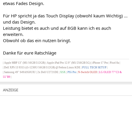
etwas Fades Design.
Für HP spricht ja das Touch Display (obwohl kaum Wichtig) ...
und das Design.
Leistung bietet es auch und auf 8GB kann ich es auch
erweitern.
Obwohl ob das ein nutzen bringt.
Danke für eure Ratschläge
| Apple MBP 13" (M1/16GB/512GB) | Apple iPad Pro 12.9" (M1/256GB/5G) |
iPhone 17 Pro | Pixel 8a |
|
Dell XPS 13 9315 (i5-1230U/16GB/512GB) @ Fedora Linux KDE |
FULL TECH SETUP
|
| Samsung 49" S49A950UIU | 2x Dell U2721DE
|
XSX
|
PS5 Pro
|
N-Switch OLED
|
LG OLED 77"C3 &
55"B9
|