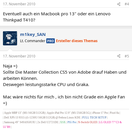
17. November 2010
#4
Eventuell auch ein Macbook pro 13" oder ein Lenovo
Thinkpad T410?
m1key_SAN
Lt. Commander
Ersteller dieses Themas
PRO
17. November 2010
#5
Naja =)
Sollte Die Master Collection CS5 von Adobe drauf Haben und
arbeiten Können.
Deswegen leistungsstarke CPU und Graka.
Mac wäre nichts für mich , ich bin nicht Grade ein Apple Fan
=)
| Apple MBP 13" (M1/16GB/512GB) | Apple iPad Pro 12.9" (M1/256GB/5G) |
iPhone 17 Pro | Pixel 8a |
|
Dell XPS 13 9315 (i5-1230U/16GB/512GB) @ Fedora Linux KDE |
FULL TECH SETUP
|
| Samsung 49" S49A950UIU | 2x Dell U2721DE
|
XSX
|
PS5 Pro
|
N-Switch OLED
|
LG OLED 77"C3 &
55"B9
|