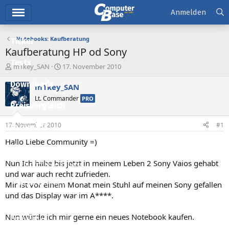
Hauptmenü
Anmelden
Notebooks: Kaufberatung
Ticker
Kaufberatung HP od Sony
Tests
E
E
m1key_SAN
17. November 2010
r
r
Downloads
s
s
m1key_SAN
t
t
Lt. Commander
PRO
e
e
Preisvergleich
l
l
l
l
17. November 2010
#1
Forum
e
t
r
a
Hallo Liebe Community =)
Aktuelles
m
Nun Ich habe bis jetzt in meinem Leben 2 Sony Vaios gehabt
Empfohlene Inhalte
und war auch recht zufrieden.
Neue Beiträge
Mir ist vor einem Monat mein Stuhl auf meinen Sony gefallen
und das Display war im A****.
Neueste Aktivitäten
Nun würde ich mir gerne ein neues Notebook kaufen.
Leserartikel