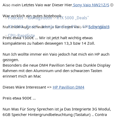
Regeln
Also mein Letztes Vaio war Dieser Hier
Sony Vaio NW21Z/S
War wirklich ein gutes Notebook.
Podcast
RAMageddon
RTX 5000 „Deals“
Nun mein Auge schwärmt ja für diesen Vaio =>
Sony Vaio S
RX 9000 „Deals“
Ideale Gaming-PCs
GPU-Rangliste
CPU-Rangliste
Preis etwa 1300€ ... Mir ist jetzt halt wichtig etwas
kompakteres zu haben deswegen 13,3 bzw 14 Zoll.
Nun Ich wollte immer ein Vaio jedoch hat mich ein HP auch
gezogen.
Besonders die neue DM4 Pavillion Serie Das Dunkle Display
Rahmen mit den Aluminium und den schwarzen Tasten
erinnert mich an Mac
Dieses Wäre Interessant =>
HP Pavillion DM4
Preis etwa 900€ ...
Nun Was Für Sony Sprechen ist ja Das Integrierte 3G Modul,
6GB Speicher Hintergrundbeleuchtung (Tastatur) .. Contra