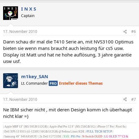
I N X S
Captain
17. November 2010
#6
Dann schau dir mal die T410 Serie an, mit NVS3100 Optimus
bieten sie wenn mans braucht auch leistung für cs5 usw.
Display ist Matt und hat ne hohe auflösung, 3 jahre garantie
usw usf.
m1key_SAN
Lt. Commander
Ersteller dieses Themas
PRO
17. November 2010
#7
Ne IBM sicher nicht , mit deren Design komm ich überhaupt
nicht klar =)
| Apple MBP 13" (M1/16GB/512GB) | Apple iPad Pro 12.9" (M1/256GB/5G) |
iPhone 17 Pro | Pixel 8a |
|
Dell XPS 13 9315 (i5-1230U/16GB/512GB) @ Fedora Linux KDE |
FULL TECH SETUP
|
| Samsung 49" S49A950UIU | 2x Dell U2721DE
|
XSX
|
PS5 Pro
|
N-Switch OLED
|
LG OLED 77"C3 &