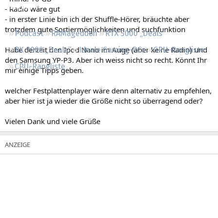
Regeln
- Radio wäre gut
- in erster Linie bin ich der Shuffle-Hörer, bräuchte aber
trotzdem gute Sortiermöglichkeiten und suchfunktion
Podcast
RAMageddon
RTX 5000 „Deals“
Habe derzeit den Ipod Nano im Auge (aber keine Radio) und
RX 9000 „Deals“
Ideale Gaming-PCs
GPU-Rangliste
den Samsung YP-P3. Aber ich weiss nicht so recht. Könnt Ihr
CPU-Rangliste
mir einige Tipps geben.
welcher Festplattenplayer wäre denn alternativ zu empfehlen,
aber hier ist ja wieder die Größe nicht so überragend oder?
Vielen Dank und viele Grüße