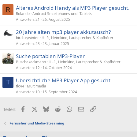
Älteres Android Handy als MP3 Player gesucht.
R
Rolando
Android-Smartphones und -Tablets
Antworten
21
26. August 2025
20 Jahre alten mp3 player akkutausch?
birdskywinter
Hi-Fi, Heimkino, Lautsprecher & Kopfhörer
Antworten
23
23. Januar 2025
Suche portablen MP3-Player
Buschekeckmann
Hi-Fi, Heimkino, Lautsprecher & Kopfhörer
Antworten
12
14. Oktober 2024
Übersichtliche MP3 Player App gesucht
T
tic44
Multimedia
Antworten
10
15. September 2024
Facebook
X (Twitter)
Bluesky
Reddit
WhatsApp
E-Mail
Link
Teilen:
Fernseher und Media-Streaming