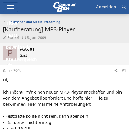
Hauptmenü
Anmelden
Fernseher und Media-Streaming
Ticker
[Kaufberatung] MP3-Player
Tests
E
E
Put001
8. Juni 2009
r
r
Downloads
s
s
Put001
P
t
t
Gast
e
e
Preisvergleich
l
l
l
l
8. Juni 2009
#1
Forum
e
t
r
a
Hi,
Aktuelles
m
ich möchte mir einen neuen MP3-Player anschaffen und bin
Empfohlene Inhalte
von dem Angebot überfordert und hoffe hier Hilfe zu
Neue Beiträge
bekommen. Hier mal meine Anforderungen:
Neueste Aktivitäten
- Festplatte sollte nicht sein, kann aber sein
- klein, aber nicht winzig
Leserartikel
- mind. 16 GB