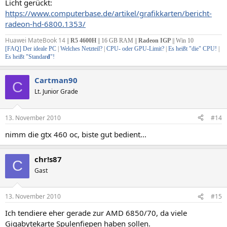
Licht gerückt:
https://www.computerbase.de/artikel/grafikkarten/bericht-
radeon-hd-6800.1353/
Huawei MateBook 14
||
R5 4600H
|| 16 GB RAM ||
Radeon IGP
|| Win 10
[FAQ] Der ideale PC
|
Welches Netzteil?
|
CPU- oder GPU-Limit?
|
Es heißt "die" CPU!
|
Es heißt "Standar
d
"!
Cartman90
C
Lt. Junior Grade
13. November 2010
#14
nimm die gtx 460 oc, biste gut bedient...
chr!s87
C
Gast
13. November 2010
#15
Ich tendiere eher gerade zur AMD 6850/70, da viele
Gigabytekarte Spulenfiepen haben sollen.