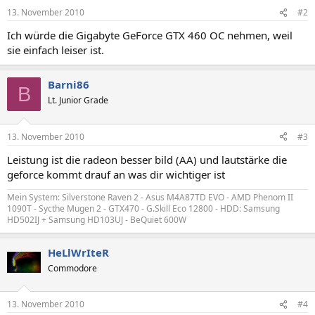
13. November 2010
#2
Ich würde die Gigabyte GeForce GTX 460 OC nehmen, weil
sie einfach leiser ist.
Barni86
B
Lt. Junior Grade
13. November 2010
#3
Leistung ist die radeon besser bild (AA) und lautstärke die
geforce kommt drauf an was dir wichtiger ist
Mein System: Silverstone Raven 2 - Asus M4A87TD EVO - AMD Phenom II
1090T - Sycthe Mugen 2 - GTX470 - G.Skill Eco 12800 - HDD: Samsung
HD502IJ + Samsung HD103UJ - BeQuiet 600W
HeLlWrIteR
Commodore
13. November 2010
#4