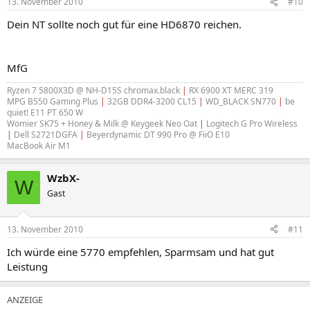
13. November 2010
#10
Dein NT sollte noch gut für eine HD6870 reichen.
MfG
Ryzen 7 5800X3D @ NH-D15S chromax.black
|
RX 6900 XT MERC 319
MPG B550 Gaming Plus
|
32GB DDR4-3200 CL15
|
WD_BLACK SN770
|
be
quiet! E11 PT 650 W
Womier SK75 + Honey & Milk @ Keygeek Neo Oat
|
Logitech G Pro Wireless
|
Dell S2721DGFA
|
Beyerdynamic DT 990 Pro @ FiiO E10
MacBook Air M1
WzbX-
W
Gast
13. November 2010
#11
Ich würde eine 5770 empfehlen, Sparmsam und hat gut
Leistung