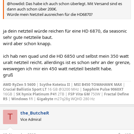
@howdid: Das habe ich auch schon überlegt. Mit Versand sind es
dann auch schon über 200€.
Würde mein Netzteil ausreichen für die HD6870?
ja dein netzteil würde reichen für eine HD 6870, da seasonic
sehr gute netzteile baut.
wird aber schon knapp.
ich hab nen quad und die HD 6850 und selbst mein 350 watt
uralt netzteil reicht. allerdings ist es schon sehr an der grenze,
weswegen ich mir ein 450 watt netzteil bestellt habe.
gruß
AMD RyZen 5 5600
|
Scythe Kotetsu II
|
MSI B450 TOMAHAWK MAX
|
Crucial Ballistix Sport LT
16 GB @3200 MHz |
Sapphire Pulse 9060XT
16GB |
SK hynix Platinum P41
2TB |
FSP Vita GM
750W |
Fractal Define
R5
|
Windows 11
|
Gigabyte
m27q28g WQHD 280 Hz
the_ButcheR
T
Vice Admiral