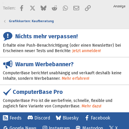
Facebook
X (Twitter)
Bluesky
Reddit
WhatsApp
E-Mail
Link
Teilen:
Grafikkarten: Kaufberatung
Nichts mehr verpassen!
Erhalte eine Push-Benachrichtigung (oder einen Newsletter) bei
Erscheinen neuer Tests und Berichte:
Jetzt anmelden!
Warum Werbebanner?
ComputerBase berichtet unabhängig und verkauft deshalb keine
Inhalte, sondern Werbebanner.
Mehr erfahren!
ComputerBase Pro
ComputerBase Pro ist die werbefreie, schnelle, flexible und
zugleich faire Variante von ComputerBase.
Mehr dazu!
Feeds
Discord
Bluesky
Facebook
Google News
Instagram
Mastodon
X