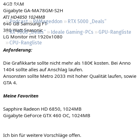
4GB RAM
Regeln
Gigabyte GA-MA78GM-S2H
ATI HD4850 1024MB
Podcast
RAMageddon
RTX 5000 „Deals“
640 GB Samsung F1
380 Watt Seasonic
RX 9000 „Deals“
Ideale Gaming-PCs
GPU-Rangliste
LG Monitor mit 1920x1080
CPU-Rangliste
Anforderung:
Die Grafikkarte sollte nicht mehr als 180€ kosten. Bei Anno
1404 sollte alles auf Anschlag laufen.
Ansonsten sollte Metro 2033 mit hoher Qualität laufen, sowie
GTA 4.
Meine Favoriten
Sapphire Radeon HD 6850, 1024MB
Gigabyte GeForce GTX 460 OC, 1024MB
Ich bin für weitere Vorschläge offen.