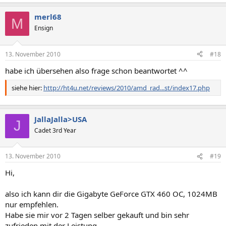
merl68
M
Ensign
13. November 2010
#18
habe ich übersehen also frage schon beantwortet ^^
siehe hier:
http://ht4u.net/reviews/2010/amd_rad...st/index17.php
JallaJalla>USA
J
Cadet 3rd Year
13. November 2010
#19
Hi,
also ich kann dir die Gigabyte GeForce GTX 460 OC, 1024MB
nur empfehlen.
Habe sie mir vor 2 Tagen selber gekauft und bin sehr
zufrieden mit der Leistung.