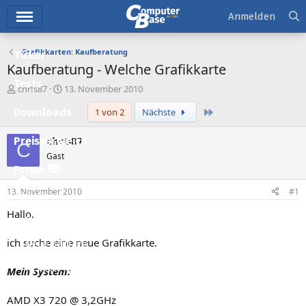
Hauptmenü
Anmelden
Grafikkarten: Kaufberatung
Ticker
Kaufberatung - Welche Grafikkarte
Tests
E
E
chr!s87
13. November 2010
r
r
Letzte
Downloads
1 von 2
Nächste
s
s
t
t
e
e
chr!s87
Preisvergleich
C
l
l
Gast
l
l
Forum
e
t
r
a
13. November 2010
#1
Aktuelles
m
Hallo,
Empfohlene Inhalte
ich suche eine neue Grafikkarte.
Neue Beiträge
Neueste Aktivitäten
Mein System:
Leserartikel
AMD X3 720 @ 3,2GHz