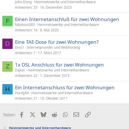
John-Dong
Heimnetzwerke und Internethardware
Antworten
25
16. Dezember 2023
Einen Internetanschluß für zwei Wohnungen
F
fabolous083
Heimnetzwerke und Internethardware
Antworten
16
8. Mai 2020
Eine TAE-Dose für zwei Wohnungen?
D
Dosi1
Internetprovider und Webhosting
Antworten
7
17. März 2017
1x DSL Anschluss für zwei Wohnungen
Z
Zajkar
Heimnetzwerke und Internethardware
Antworten
22
1. Dezember 2015
Ein Internetanschluss für zwei Wohnungen
H
Hurdy84
Heimnetzwerke und Internethardware
Antworten
21
10. Oktober 2011
Facebook
X (Twitter)
Bluesky
Reddit
WhatsApp
E-Mail
Link
Teilen:
Heimnetzwerke und Internethardware