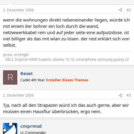
2. Dezember 2006
#2
wenn die wohnungen direkt nebeneinander liegen, würde ich
mit einem 8er bohrer ein loch durch die wand,
netzwwerkkabel rein und auf jeder seite eine aufputzdose. ist
viel billiger als das mit wlan zu lösen. der rest erklärt sich von
selbst.
gruss, erzengel
DELL Inspiron 9400 Superb, ubuntu 10.10, smartphone samsung galaxy s2​
Reset
R
Cadet 4th Year
Ersteller dieses Themas
2. Dezember 2006
#3
Tja, nach all den Strapazen würd ich das auch gerne, aber wir
müssen einen Hausflur überbrücken, ergo nein.
cmprmsd
Lt. Commander