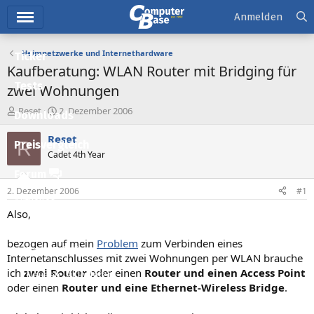
Hauptmenü
Anmelden
Heimnetzwerke und Internethardware
Ticker
Kaufberatung: WLAN Router mit Bridging für
Tests
zwei Wohnungen
E
E
Reset
2. Dezember 2006
Downloads
r
r
s
s
Reset
R
Preisvergleich
t
t
Cadet 4th Year
e
e
l
l
Forum
l
l
2. Dezember 2006
#1
e
t
Aktuelles
r
a
Also,
m
Empfohlene Inhalte
bezogen auf mein
Problem
zum Verbinden eines
Neue Beiträge
Internetanschlusses mit zwei Wohnungen per WLAN brauche
ich
zwei Router
oder einen
Router und einen Access Point
Neueste Aktivitäten
oder einen
Router und eine Ethernet-Wireless Bridge
.
Leserartikel