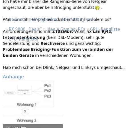
Ich habe mir bisher die Rangemax-Serie von Netgear
Regeln
angeschaut, die aber kein Bridging unterstützt
.
Was könnt ihr empfehlen oder benutzt ihr problemlos?
Podcast
RAMageddon
RTX 5000 „Deals“
RX 9000 „Deals“
Ideale Gaming-PCs
GPU-Rangliste
Anforderungen sind mind.
108Mbit
Wlan,
4x Lan RJ45
,
Internetanbindung
(kein DSL-Modem), sehr gute
CPU-Rangliste
Sendeleistung und
Reichweite
und ganz wichtig:
Problemlose Bridging-Funktion zum verbinden der
beiden Geräte
in verschiedenen Wohungen.
Hab mich schon bei Dlink, Netgear und Linksys umgeschaut...
Anhänge
netzwerk.jpg