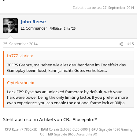
-
Zuletzt bearbeitet:
27. September 2014
John Reese
Lt. Commander
🎅Rätsel-Elite ’25
25. September 2014
#15
Lx777 schrieb:
30FPS Grenze, mal sehen wie alles darüber dann im Endeffekt das
Gameplay beeinflusst, kann ja nichts Gutes verheißen...
Crytek schrieb:
Lock FPS: Ryse has an unlocked framerate by default, with your
hardware power being the only limiting factor. If you prefer a more
even experience, you can enable the optional frame lock at 30fps.
Steht auch so im Artikel von CB.. *facepalm*
CPU
Ryzen 7 7800X3D |
RAM
Corsair 2x16GB CL30 6000 |
GPU
Gigabyte 4090 Gaming
OC |
MB
Gigabyte B650 Aorus Elite AX