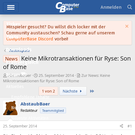
Hauptmenü
Anmelden
Ticker
Mitspieler gesucht? Du willst dich locker mit der
Community austauschen? Schau gerne auf unserem
Tests
ComputerBase Discord
vorbei!
Downloads
Actionspiele
Keine Mikrotransaktionen für Ryse: Son
News
Preisvergleich
of Rome
Forum
E
E
AbstaubBaer
25. September 2014
Zur News: Keine
r
r
Mikrotransaktionen für Ryse: Son of Rome
s
s
Aktuelles
Letzte
1 von 2
Nächste
t
t
e
e
Empfohlene Inhalte
l
l
AbstaubBaer
l
l
Neue Beiträge
Redakteur
Teammitglied
e
t
Neueste Aktivitäten
r
a
m
25. September 2014
#1
Leserartikel