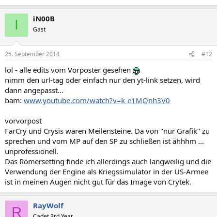
iN00B
I
Gast
25. September 2014
#12
lol - alle edits vom Vorposter gesehen
nimm den url-tag oder einfach nur den yt-link setzen, wird
dann angepasst...
bam:
www.youtube.com/watch?v=k-e1MQnh3V0
vorvorpost
FarCry und Crysis waren Meilensteine. Da von "nur Grafik" zu
sprechen und vom MP auf den SP zu schließen ist ähhhm ...
unprofessionell.
Das Römersetting finde ich allerdings auch langweilig und die
Verwendung der Engine als Kriegssimulator in der US-Armee
ist in meinen Augen nicht gut für das Image von Crytek.
RayWolf
R
Cadet 3rd Year