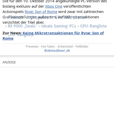
Die für den 10. Oktober 2014 angekündigte PC-Version des
Regeln
bislang exklusiv auf der
Xbox One
veröffentlichten
Actionspiels
Ryse: Son of Rome
wird zwar mit zahlreichen
Grafikeinstellungen aufwarten, auf Mikrotransaktionen
Podcast
RAMageddon
RTX 5000 „Deals“
verzichtet der Titel aber.
RX 9000 „Deals“
Ideale Gaming-PCs
GPU-Rangliste
Zur News:
Keine Mikrotransaktionen für Ryse: Son of
CPU-Rangliste
Rome
Previews - Hot Takes - Arbeitstitel - Fellbilder
@abstaubbaer_de