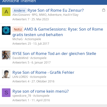
Ähnliche Themen
Ryse Son of Rome Eu Zensur?
Andere
A
e
AlecGiovanni
RPG, MMO, Adventure, Hack'n'Slay
Antworten
7
25. Mai 2023
s
p
AMD & GameSessions: Ryse: Son of Rome
Notiz
e
gratis testen und behalten
r
MichaG
Actionspiele
r
Antworten
25
13. Juli 2017
t
RYSE Son of Rome Tod an der gleichen Stelle
DavidsMind
Actionspiele
Antworten
5
6. Januar 2017
Ryse Son of Rome - Grafik Fehler
LAN-LORDS
Actionspiele
Antworten
4
27. Oktober 2016
Ryse son of rome kein menü?
S
speedcore_78
Actionspiele
Antworten
1
11. April 2016