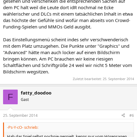
gesehen und verschenken die entsprechenden Sachen auf
dem PC halt weil die Leute dort idR nochmal ne Ecke
wählerischer und DLCs mit einem tatsächlichen Inhalt in etwa
das höchste der Gefühle sind wofür man abseits von Crowd-
Funding-Spielen und MMOs Geld ausgibt.
Das Einstellungsmenü scheint indes sehr verschwenderisch
mit dem Platz umzugehen. Die Punkte unter "Graphics" und
"Advanced" hätte man auch locker auf einen Bildschirm
bringen können. Am PC brauchen wir keine riesigen
Schaltflächen und Schriftgröße 24 weil wir nicht 5 Meter vom
Bildschirm wegsitzen.
Zuletzt bearbeitet:
25. September 2014
fatty_doodoo
F
Gast
25. September 2014
#6
-Ps-Y-cO- schrieb:
Hab das Spiel selbst nochnie gespielt, kenns nur vom Hörensagen...