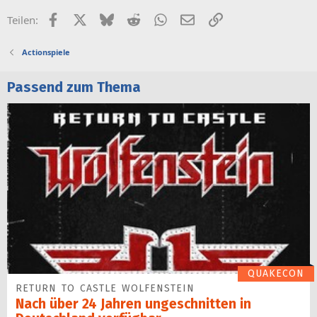
Facebook
X (Twitter)
Bluesky
Reddit
WhatsApp
E-Mail
Link
Teilen:
Actionspiele
Passend zum Thema
QUAKECON
RETURN TO CASTLE WOLFENSTEIN
Nach über 24 Jahren ungeschnitten in