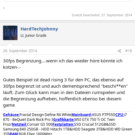
-
Zuletzt bearbeitet:
27. September 2014
HardTechJohnny
Lt. Junior Grade
26. September 2014
#18
30fps Begrenzung....wenn ich das wieder höre könnte ich
kotzen-.-
Gutes Beispiel ist dead rising 3 für den PC, das ebenso auf
30fps begrenzt ist und auch dementsprechend "beschi**en"
läuft. Zum Glück kann man in den Dateien rumspielen und
die Begrenzung aufheben, hoffentlich ebenso bei diesem
game
Gehäuse:
Fractal Design Define R4 White
Mainboard:
ASUS P7P55D
CPU:
i7
870 - BeQuiet Dark Rock Pro 3
Grafikkarte:
MSI GTX 750 Ti OC Twin
Frozr
Netzteil:
Corsair GS 500
Festplatten:
SSD Crucial 512GB&SSD
Samsung 840 250GB - HDD Hitachi 1TB&HDD Seagate 3TB&HDD WD Green
3TB
RAM:
8GB Elixir 1600MHz