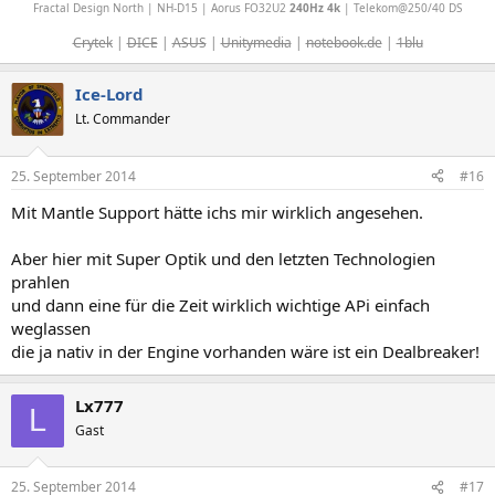
Fractal Design North | NH-D15 | Aorus FO32U2
240Hz 4k
| Telekom@250/40 DS
Crytek
|
DICE
|
ASUS
|
Unitymedia
|
notebook.de
|
1blu
Ice-Lord
Lt. Commander
25. September 2014
#16
Mit Mantle Support hätte ichs mir wirklich angesehen.
Aber hier mit Super Optik und den letzten Technologien
prahlen
und dann eine für die Zeit wirklich wichtige APi einfach
weglassen
die ja nativ in der Engine vorhanden wäre ist ein Dealbreaker!
Lx777
L
Gast
25. September 2014
#17