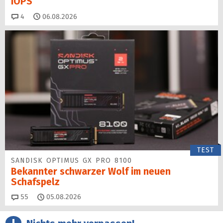
IOPS
Kommentare
4
06.08.2026
TEST
SANDISK OPTIMUS GX PRO 8100
Bekannter schwarzer Wolf im neuen
Schafspelz
Kommentare
55
05.08.2026