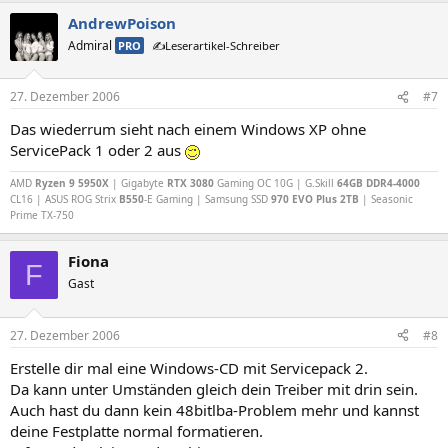
AndrewPoison
Admiral
PRO
✍️Leserartikel-Schreiber
27. Dezember 2006
#7
Das wiederrum sieht nach einem Windows XP ohne
ServicePack 1 oder 2 aus
AMD
Ryzen 9 5950X
| Gigabyte
RTX 3080
Gaming OC 10G | G.Skill
64GB DDR4-4000
CL16 | ASUS ROG Strix
B550
-E Gaming | Samsung SSD
970 EVO Plus 2TB
| Seasonic
Prime TX-750
Fiona
F
Gast
27. Dezember 2006
#8
Erstelle dir mal eine Windows-CD mit Servicepack 2.
Da kann unter Umständen gleich dein Treiber mit drin sein.
Auch hast du dann kein 48bitlba-Problem mehr und kannst
deine Festplatte normal formatieren.