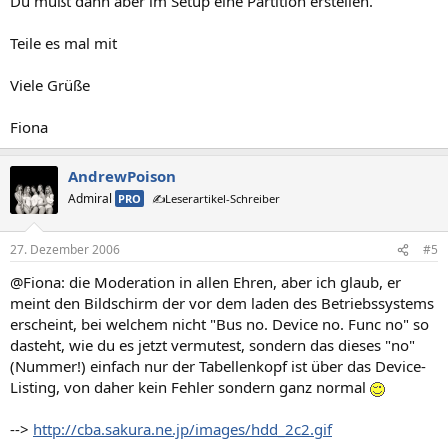
Du mußt dann aber im Setup eine Partition erstellen.
Teile es mal mit
Viele Grüße
Fiona
AndrewPoison
Admiral
PRO
✍️Leserartikel-Schreiber
27. Dezember 2006
#5
@Fiona: die Moderation in allen Ehren, aber ich glaub, er
meint den Bildschirm der vor dem laden des Betriebssystems
erscheint, bei welchem nicht "Bus no. Device no. Func no" so
dasteht, wie du es jetzt vermutest, sondern das dieses "no"
(Nummer!) einfach nur der Tabellenkopf ist über das Device-
Listing, von daher kein Fehler sondern ganz normal
-->
http://cba.sakura.ne.jp/images/hdd_2c2.gif