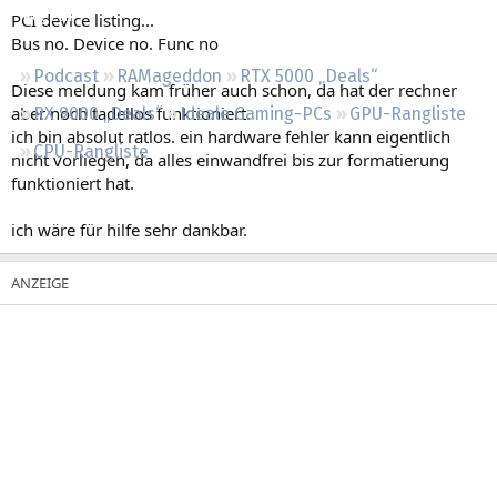
Regeln
PCI device listing...
Bus no. Device no. Func no
Podcast
RAMageddon
RTX 5000 „Deals“
Diese meldung kam früher auch schon, da hat der rechner
aber noch tadellos funktioniert.
RX 9000 „Deals“
Ideale Gaming-PCs
GPU-Rangliste
ich bin absolut ratlos. ein hardware fehler kann eigentlich
CPU-Rangliste
nicht vorliegen, da alles einwandfrei bis zur formatierung
funktioniert hat.
ich wäre für hilfe sehr dankbar.