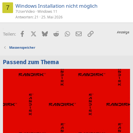
Windows Installation nicht möglich
7
7UserVideo
Windows 11
Antworten
21
25. Mai 2026
Facebook
X (Twitter)
Bluesky
Reddit
WhatsApp
E-Mail
Link
Teilen:
Massenspeicher
Passend zum Thema