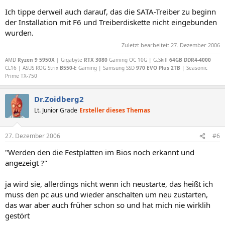
Ich tippe derweil auch darauf, das die SATA-Treiber zu beginn
der Installation mit F6 und Treiberdiskette nicht eingebunden
wurden.
Zuletzt bearbeitet:
27. Dezember 2006
AMD
Ryzen 9 5950X
| Gigabyte
RTX 3080
Gaming OC 10G | G.Skill
64GB DDR4-4000
CL16 | ASUS ROG Strix
B550
-E Gaming | Samsung SSD
970 EVO Plus 2TB
| Seasonic
Prime TX-750
Dr.Zoidberg2
Lt. Junior Grade
Ersteller dieses Themas
27. Dezember 2006
#6
"Werden den die Festplatten im Bios noch erkannt und
angezeigt ?"
ja wird sie, allerdings nicht wenn ich neustarte, das heißt ich
muss den pc aus und wieder anschalten um neu zustarten,
das war aber auch früher schon so und hat mich nie wirklih
gestört