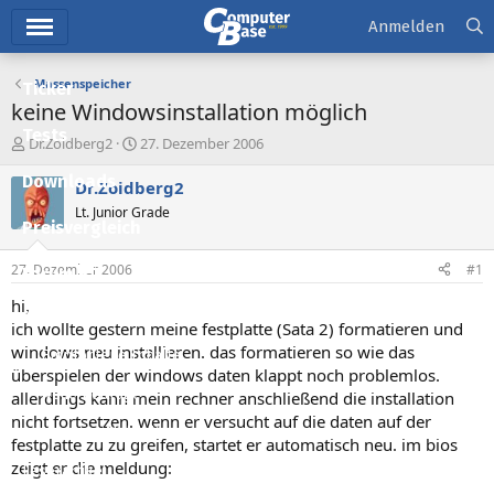
Hauptmenü
Anmelden
Massenspeicher
Ticker
keine Windowsinstallation möglich
Tests
E
E
Dr.Zoidberg2
27. Dezember 2006
r
r
Downloads
s
s
Dr.Zoidberg2
t
t
Lt. Junior Grade
e
e
Preisvergleich
l
l
l
l
27. Dezember 2006
#1
Forum
e
t
r
a
hi,
Aktuelles
m
ich wollte gestern meine festplatte (Sata 2) formatieren und
windows neu installieren. das formatieren so wie das
Empfohlene Inhalte
überspielen der windows daten klappt noch problemlos.
Neue Beiträge
allerdings kann mein rechner anschließend die installation
nicht fortsetzen. wenn er versucht auf die daten auf der
Neueste Aktivitäten
festplatte zu zu greifen, startet er automatisch neu. im bios
zeigt er die meldung:
Leserartikel