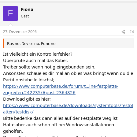
Fiona
F
Gast
27. Dezember 2006
#4
Bus no. Device no. Func no
Ist vielleicht ein Kontrollerfehler?
Überprüfe auch mal das Kabel.
Treiber sollte wenn nötig eingebunden sein.
Ansonsten schaue es dir mal an ob es was bringt wenn du die
Partitionstabelle löschst;
https://www.computerbase.de/forum/t...ine-festplatte-
zugreifen.242235/#post-2364826
Download gibt es hier;
https://www.computerbase.de/downloads/systemtools/festpl
atten/testdisk/
Bitte bedenke das dann alles auf der Festplatte weg ist.
Hatte aber auch schon oft bei Windowsinstallationen
geholfen.