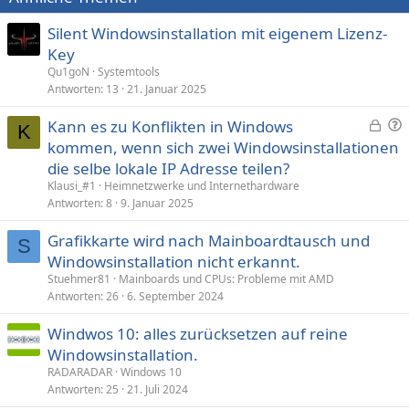
Silent Windowsinstallation mit eigenem Lizenz-
Key
Qu1goN
Systemtools
Antworten
13
21. Januar 2025
G
F
Kann es zu Konflikten in Windows
K
e
r
kommen, wenn sich zwei Windowsinstallationen
s
a
die selbe lokale IP Adresse teilen?
p
g
Klausi_#1
Heimnetzwerke und Internethardware
e
e
Antworten
8
9. Januar 2025
r
Grafikkarte wird nach Mainboardtausch und
r
S
t
Windowsinstallation nicht erkannt.
Stuehmer81
Mainboards und CPUs: Probleme mit AMD
Antworten
26
6. September 2024
Windwos 10: alles zurücksetzen auf reine
Windowsinstallation.
RADARADAR
Windows 10
Antworten
25
21. Juli 2024