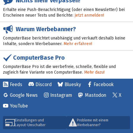
Nichts mehr verpassen!
Erhalte eine Push-Benachrichtigung (oder einen Newsletter) bei
Erscheinen neuer Tests und Berichte:
Jetzt anmelden!
Warum Werbebanner?
ComputerBase berichtet unabhängig und verkauft deshalb keine
Inhalte, sondern Werbebanner.
Mehr erfahren!
ComputerBase Pro
ComputerBase Pro ist die werbefreie, schnelle, flexible und
zugleich faire Variante von ComputerBase.
Mehr dazu!
Feeds
Discord
Bluesky
Facebook
Google News
Instagram
Mastodon
X
YouTube
Einstellungen und
Probleme mit einem
Layout-Umschalter
Werbebanner?