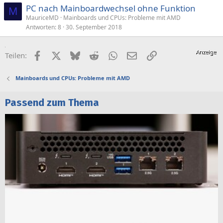
PC nach Mainboardwechsel ohne Funktion
M
MauriceMD
Mainboards und CPUs: Probleme mit AMD
Antworten
8
30. September 2018
Facebook
X (Twitter)
Bluesky
Reddit
WhatsApp
E-Mail
Link
Teilen:
Mainboards und CPUs: Probleme mit AMD
Passend zum Thema