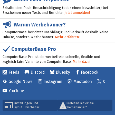
Erhalte eine Push-Benachrichtigung (oder einen Newsletter) bei
Erscheinen neuer Tests und Berichte:
Jetzt anmelden!
Warum Werbebanner?
ComputerBase berichtet unabhängig und verkauft deshalb keine
Inhalte, sondern Werbebanner.
Mehr erfahren!
ComputerBase Pro
ComputerBase Pro ist die werbefreie, schnelle, flexible und
zugleich faire Variante von ComputerBase.
Mehr dazu!
Feeds
Discord
Bluesky
Facebook
Google News
Instagram
Mastodon
X
YouTube
Einstellungen und
Probleme mit einem
Layout-Umschalter
Werbebanner?