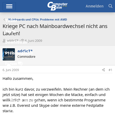
Hauptmenü
Anmelden
Mainboards und CPUs: Probleme mit AMD
Ticker
Kriege PC nach Mainboardwechsel nicht ans
Tests
Laufen!
E
E
addicT*
6. Juni 2009
Downloads
r
r
s
s
addicT*
Preisvergleich
t
t
Commodore
e
e
l
l
Forum
l
l
6. Juni 2009
#1
e
t
Aktuelles
r
a
Hallo zusammen,
m
Empfohlene Inhalte
ich bin kurz davor, zu verzweifeln. Mein Rechner (an dem ich
Neue Beiträge
jetzt sitze) hat seit einigen Wochen die Macke, einfach und
willkürlich aus zu gehen, wenn ich bestimmte Programme
Neueste Aktivitäten
wie z.B. Everest und Skype oder meine externe Festplatte
Leserartikel
starte.