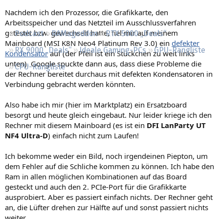
Regeln
Nachdem ich den Prozessor, die Grafikkarte, den
Arbeitsspeicher und das Netzteil im Ausschlussverfahren
getestet bzw. gewechselt hatte, fiel mir auf meinem
Podcast
RAMageddon
RTX 5000 „Deals“
Mainboard (MSI K8N Neo4 Platinum Rev 3.0) ein
defekter
RX 9000 „Deals“
Ideale Gaming-PCs
GPU-Rangliste
Kondensator
auf (der Pfeil ist ein Stückchen zu weit links
unten). Google spuckte dann aus, dass diese Probleme die
CPU-Rangliste
der Rechner bereitet durchaus mit defekten Kondensatoren in
Verbindung gebracht werden könnten.
Also habe ich mir (hier im Marktplatz) ein Ersatzboard
besorgt und heute gleich eingebaut. Nur leider kriege ich den
Rechner mit diesem Mainboard (es ist ein
DFI LanParty UT
NF4 Ultra-D
) einfach nicht zum Laufen!
Ich bekomme weder ein Bild, noch irgendeinen Piepton, um
dem Fehler auf die Schliche kommen zu können. Ich habe den
Ram in allen möglichen Kombinationen auf das Board
gesteckt und auch den 2. PCIe-Port für die Grafikkarte
ausprobiert. Aber es passiert einfach nichts. Der Rechner geht
an, die Lüfter drehen zur Hälfte auf und sonst passiert nichts
weiter.