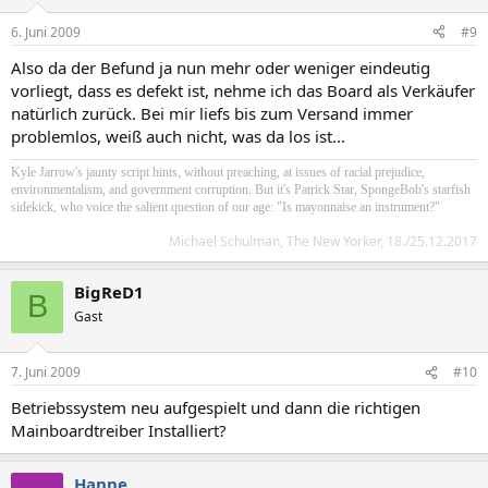
6. Juni 2009
#9
Also da der Befund ja nun mehr oder weniger eindeutig
vorliegt, dass es defekt ist, nehme ich das Board als Verkäufer
natürlich zurück. Bei mir liefs bis zum Versand immer
problemlos, weiß auch nicht, was da los ist...
Kyle Jarrow's jaunty script hints, without preaching, at issues of racial prejudice,
environmentalism, and government corruption. But it's Patrick Star, SpongeBob's starfish
sidekick, who voice the salient question of our age: "Is mayonnaise an instrument?"
Michael Schulman, The New Yorker, 18./25.12.2017
BigReD1
B
Gast
7. Juni 2009
#10
Betriebssystem neu aufgespielt und dann die richtigen
Mainboardtreiber Installiert?
Hanne