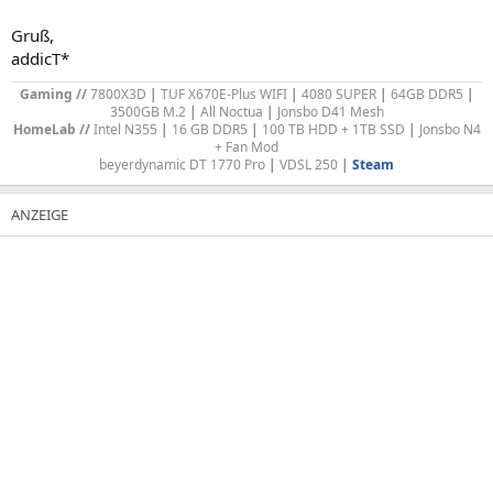
Gruß,
addicT*
Gaming //
7800X3D
|
TUF X670E-Plus WIFI
|
4080 SUPER
|
64GB DDR5
|
3500GB M.2
|
All Noctua
|
Jonsbo D41 Mesh
HomeLab //
Intel N355
|
16 GB DDR5
|
100 TB HDD + 1TB SSD
|
Jonsbo N4
+ Fan Mod
b
eyerdynamic DT 1770 Pro
|
VDSL 250
|
Steam