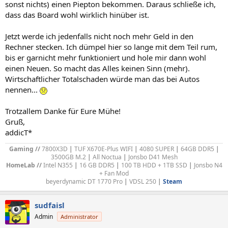
sonst nichts) einen Piepton bekommen. Daraus schließe ich,
dass das Board wohl wirklich hinüber ist.
Jetzt werde ich jedenfalls nicht noch mehr Geld in den
Rechner stecken. Ich dümpel hier so lange mit dem Teil rum,
bis er garnicht mehr funktioniert und hole mir dann wohl
einen Neuen. So macht das Alles keinen Sinn (mehr).
Wirtschaftlicher Totalschaden würde man das bei Autos
nennen...
Trotzallem Danke für Eure Mühe!
Gruß,
addicT*
Gaming //
7800X3D
|
TUF X670E-Plus WIFI
|
4080 SUPER
|
64GB DDR5
|
3500GB M.2
|
All Noctua
|
Jonsbo D41 Mesh
HomeLab //
Intel N355
|
16 GB DDR5
|
100 TB HDD + 1TB SSD
|
Jonsbo N4
+ Fan Mod
b
eyerdynamic DT 1770 Pro
|
VDSL 250
|
Steam
sudfaisl
Admin
Administrator