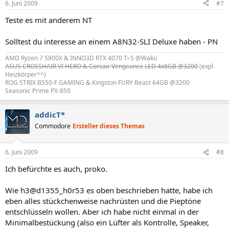
6. Juni 2009
#7
Teste es mit anderem NT
Solltest du interesse an einem A8N32-SLI Deluxe haben - PN
AMD Ryzen 7 5800X & INNO3D RTX 4070 Ti S @Wakü
ASUS CROSSHAIR VI HERO & Corsair Vengeance LED 4x8GB @3200
(expl.
Heizkörper^^)
ROG STRIX B550-F GAMING & Kingston FURY Beast 64GB @3200
Seasonic Prime PX-850
addicT*
Commodore
Ersteller dieses Themas
6. Juni 2009
#8
Ich befürchte es auch, proko.
Wie h3@d1355_h0r53 es oben beschrieben hatte, habe ich
eben alles stückchenweise nachrüsten und die Pieptöne
entschlüsseln wollen. Aber ich habe nicht einmal in der
Minimalbestückung (also ein Lüfter als Kontrolle, Speaker,