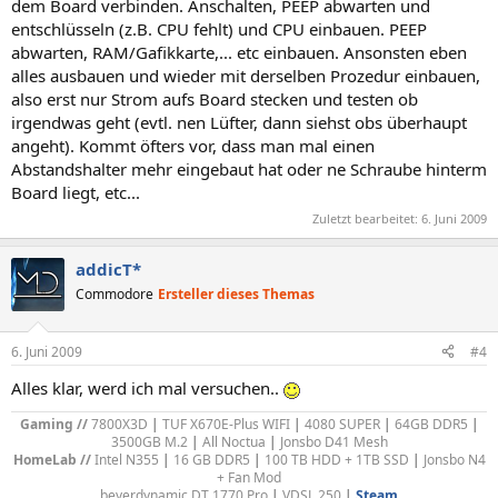
dem Board verbinden. Anschalten, PEEP abwarten und
entschlüsseln (z.B. CPU fehlt) und CPU einbauen. PEEP
abwarten, RAM/Gafikkarte,... etc einbauen. Ansonsten eben
alles ausbauen und wieder mit derselben Prozedur einbauen,
also erst nur Strom aufs Board stecken und testen ob
irgendwas geht (evtl. nen Lüfter, dann siehst obs überhaupt
angeht). Kommt öfters vor, dass man mal einen
Abstandshalter mehr eingebaut hat oder ne Schraube hinterm
Board liegt, etc...
Zuletzt bearbeitet:
6. Juni 2009
addicT*
Commodore
Ersteller dieses Themas
6. Juni 2009
#4
Alles klar, werd ich mal versuchen..
Gaming //
7800X3D
|
TUF X670E-Plus WIFI
|
4080 SUPER
|
64GB DDR5
|
3500GB M.2
|
All Noctua
|
Jonsbo D41 Mesh
HomeLab //
Intel N355
|
16 GB DDR5
|
100 TB HDD + 1TB SSD
|
Jonsbo N4
+ Fan Mod
b
eyerdynamic DT 1770 Pro
|
VDSL 250
|
Steam