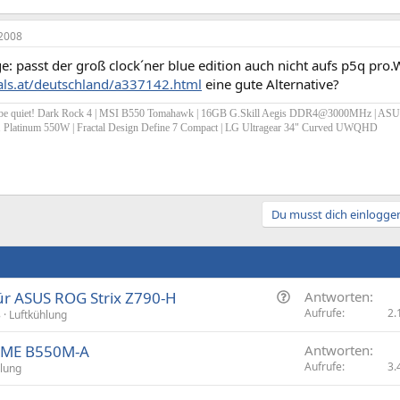
2008
e: passt der groß clock´ner blue edition auch nicht aufs p5q pro
hals.at/deutschland/a337142.html
eine gute Alternative?
 be quiet! Dark Rock 4 | MSI B550 Tomahawk | 16GB G.Skill Aegis DDR4@3000MHz | ASU
1 Platinum 550W | Fractal Design Define 7 Compact | LG Ultragear 34" Curved UWQHD
Du musst dich einloggen
F
ür ASUS ROG Strix Z790-H
Antworten
r
Aufrufe
2.
3
Luftkühlung
a
RIME B550M-A
Antworten
g
Aufrufe
3.
hlung
e