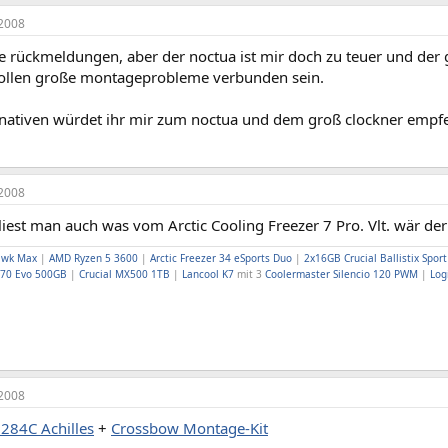
2008
e rückmeldungen, aber der noctua ist mir doch zu teuer und der g
ollen große montageprobleme verbunden sein.
rnativen würdet ihr mir zum noctua und dem groß clockner empf
2008
liest man auch was vom Arctic Cooling Freezer 7 Pro. Vlt. wär der
awk Max
|
AMD Ryzen 5 3600
|
Arctic Freezer 34 eSports Duo
|
2x16GB Crucial Ballistix Spor
70 Evo 500GB
|
Crucial MX500 1TB
|
Lancool K7
mit 3
Coolermaster Silencio 120 PWM
|
Log
2008
284C Achilles
+
Crossbow Montage-Kit