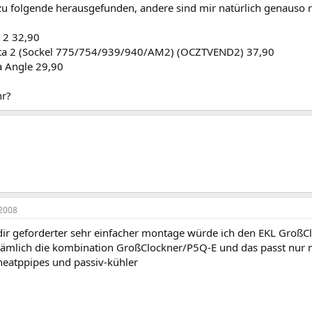
zu folgende herausgefunden, andere sind mir natürlich genauso r
a 2 32,90
ta 2 (Sockel 775/754/939/940/AM2) (OCZTVEND2) 37,90
 Angle 29,90
hr?
2008
ir geforderter sehr einfacher montage würde ich den EKL GroßClo
 nämlich die kombination GroßClockner/P5Q-E und das passt nur
eatppipes und passiv-kühler