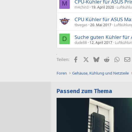
CPU-Kühler für ASUS Pr
M
m4chin3
19. April 2020
Luftkühl
CPU Kühler für ASUS Ma
tbvegas
20. Mai 2017
Luftkühlun
Suche guten Kühler für
D
dude88
12. April 2017
Luftkühlu
Facebook
X (Twitter)
Bluesky
Reddit
What
Teilen:
Foren
Gehäuse, Kühlung und Netzteile
Passend zum Thema