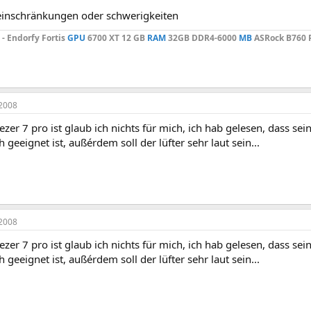
einschränkungen oder schwerigkeiten
 - Endorfy Fortis
GPU
6700 XT 12 GB
RAM
32GB DDR4-6000
MB
ASRock
B760
P
2008
eezer 7 pro ist glaub ich nichts für mich, ich hab gelesen, dass s
h geeignet ist, außérdem soll der lüfter sehr laut sein...
2008
eezer 7 pro ist glaub ich nichts für mich, ich hab gelesen, dass s
h geeignet ist, außérdem soll der lüfter sehr laut sein...