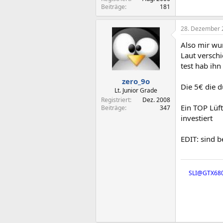
Beiträge
181
28. Dezember 
Also mir wu
Laut verschi
test hab ihn
zero_9o
Die 5€ die d
Lt. Junior Grade
Registriert
Dez. 2008
Ein TOP Lüft
Beiträge
347
investiert
EDIT: sind 
SLI@GTX680