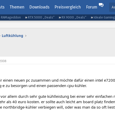
sts
Themen
Downloads
Preisvergleich
Forum
A
RAMageddon
RTX 5000 „Deals“
RX 9000 „Deals“
Ideale Gamin
Luftkühlung
2008
mir einen neuen pc zusammen und möchte dafür einen intel e7200 
q-e zu besorgen und einen passenden cpu-kühler.
e vor allem durch sehr gute kühlleistung bei einer sehr einfachen 
hr als 40 euro kosten. er sollte auch leicht am board platz finden,
 northbridge-kühler verbiegen will, oder was man da so oft liest