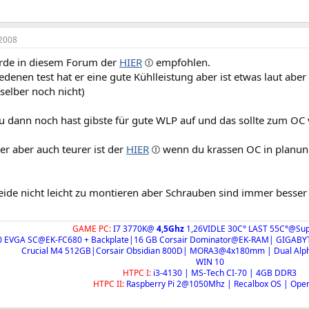
2008
rde in diesem Forum der
HIER
empfohlen.
edenen test hat er eine gute Kühlleistung aber ist etwas laut aber 
 selber noch nicht)
u dann noch hast gibste für gute WLP auf und das sollte zum OC 
er aber auch teurer ist der
HIER
wenn du krassen OC in planung
beide nicht leicht zu montieren aber Schrauben sind immer besse
GAME PC:
I7 3770K@
4,5Ghz
1,26VIDLE 30C° LAST 55C°@Su
 EVGA SC@EK-FC680 + Backplate|16 GB Corsair Dominator@EK-RAM| GIGAB
Crucial M4 512GB|Corsair Obsidian 800D| MORA3@4x180mm | Dual Alp
WIN 10
HTPC I:
i3-4130 | MS-Tech CI-70 | 4GB DDR3
HTPC II:
Raspberry Pi 2@1050Mhz | Recalbox OS | Ope