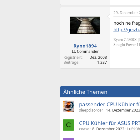
29. Dezember 
noch ne frag
http://geiz
Ryzen 7 5800X |
Straight Power 1
Rynn1894
Lt. Commander
Registriert
Dez. 2008
Beiträge
1.287
Ähnliche Themen
passender CPU Kühler f
sleepdisorder
14. Dezember 202
CPU Kühler für ASUS P
C
coase
8. Dezember 2022
Luftkü