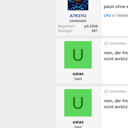
passt ohne 
A7R3YU
CPU
i5 14600K
Lieutenant
Registriert
Juli 2008
Beiträge
681
28. Dezember 
U
nein, der fr
nicht wirklic
usias
Gast
28. Dezember 
U
nein, der fr
nicht wirklic
usias
Gast