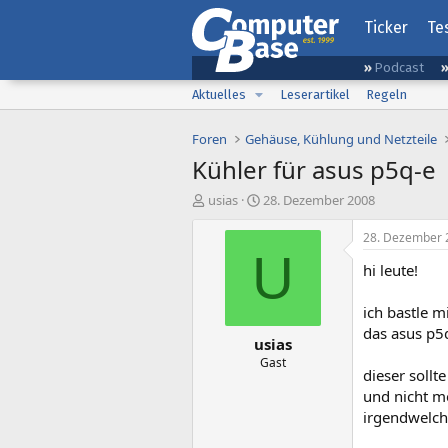
Ticker
Te
Podcast
Aktuelles
Leserartikel
Regeln
Foren
Gehäuse, Kühlung und Netzteile
Kühler für asus p5q-e
E
E
usias
28. Dezember 2008
r
r
s
s
28. Dezember 
t
t
U
hi leute!
e
e
l
l
l
l
ich bastle 
e
t
das asus p5
usias
r
a
m
Gast
dieser sollt
und nicht me
irgendwelche