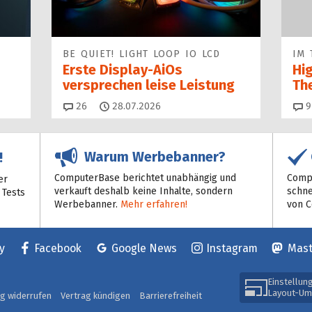
BE QUIET! LIGHT LOOP IO LCD
IM 
Erste Display-AiOs
Hi
versprechen leise Leistung
Th
Kommentare
26
28.07.2026
9
Warum Werbebanner?
!
ComputerBase berichtet unabhängig und
Compu
er
verkauft deshalb keine Inhalte, sondern
schne
 Tests
Werbebanner.
Mehr erfahren!
von 
y
Facebook
Google News
Instagram
Mas
Einstellun
Layout-Um
ag widerrufen
Vertrag kündigen
Barrierefreiheit