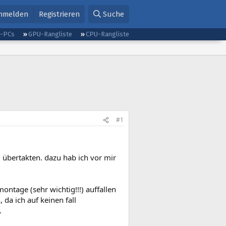
nmelden
Registrieren
Suche
g-PCs
GPU-Rangliste
CPU-Rangliste
#1
übertakten. dazu hab ich vor mir
montage (sehr wichtig!!!) auffallen
 da ich auf keinen fall
.