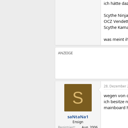
ich hätte da
Scythe Ninj
OCZ Vendet
Scythe Kama
was meint i
28. Dezember 
S
wegen von d
ich besitze
mainboard h
saNtaNa1
Ensign
Registriert
Aug. 2006