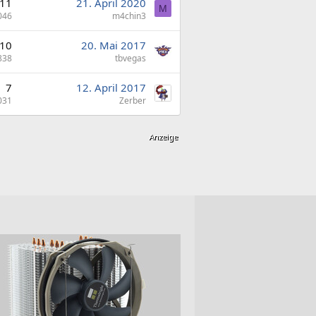
11
21. April 2020
M
046
m4chin3
10
20. Mai 2017
838
tbvegas
7
12. April 2017
031
Zerber