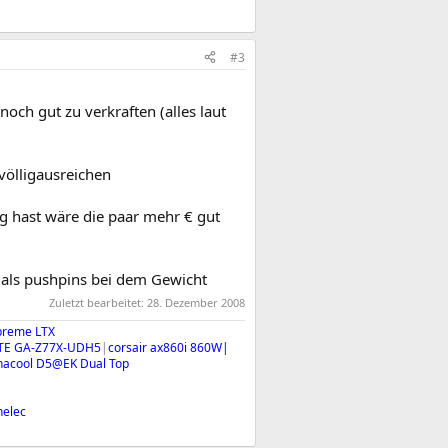
#3
noch gut zu verkraften (alles laut
völligausreichen
 hast wäre die paar mehr € gut
r als pushpins bei dem Gewicht
Zuletzt bearbeitet:
28. Dezember 2008
preme LTX
YTE GA-Z77X-UDH5
|
corsair ax860i 860W|
hacool D5@EK Dual Top
nelec