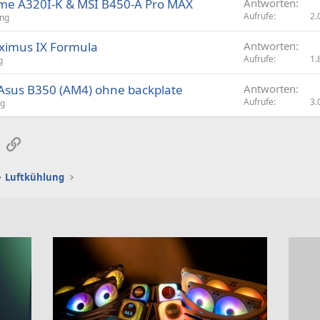
ime A320I-K & MSI B450-A Pro MAX
Antworten
Aufrufe
2.
ung
ximus IX Formula
Antworten
Aufrufe
1.
g
 Asus B350 (AM4) ohne backplate
Antworten
Aufrufe
3.
ng
sApp
E-Mail
Link
Luftkühlung