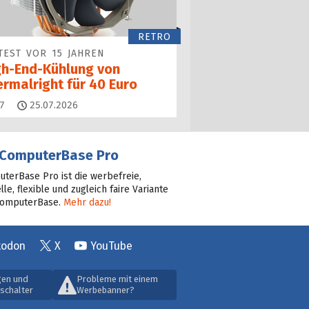
RETRO
TEST VOR 15 JAHREN
gh-End-Kühlung von
ermalright für 40 Euro
Kommentare
7
25.07.2026
ComputerBase Pro
terBase Pro ist die werbefreie,
lle, flexible und zugleich faire Variante
ComputerBase.
Mehr dazu!
todon
X
YouTube
gen und
Probleme mit einem
schalter
Werbebanner?