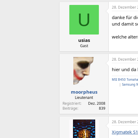
28. Dezember 
U
danke für di
und damit s
welche alte
usias
Gast
28. Dezember 
hier und da 
MSI B450 Tomah
|
Samsung 9
moorpheus
Lieutenant
Registriert
Dez. 2008
Beiträge
839
28. Dezember 
Xigmatek S1