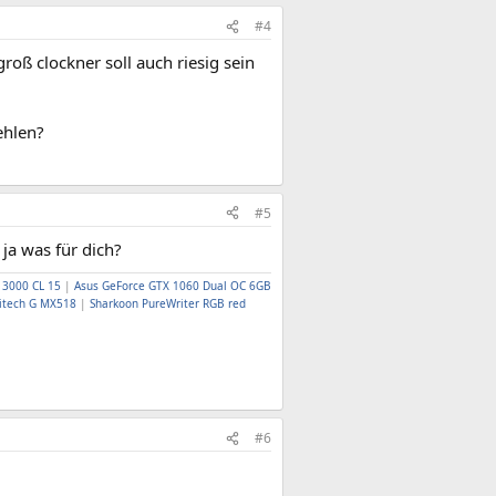
#4
roß clockner soll auch riesig sein
ehlen?
#5
 ja was für dich?
t 3000 CL 15
|
Asus GeForce GTX 1060 Dual OC 6GB
itech G MX518
|
Sharkoon PureWriter RGB red
#6