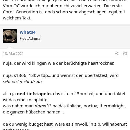
Vom OC würde ich mir aber nicht zuviel erwarten. Die erste
Core i Generation ist doch schon sehr abgeschlagen, egal mit
welchem Takt.
whats4
Fleet Admiral
13. Mai 2021
#3
nuja, der wird klingen wie der berüchtigte haartrockner.
nuja, s1366, 130w tdp...und wennst den übertaktest, wird
sehr viel mehr draus
.
also ja
ned tiefstapeln
. das ist ein 45nm teil, und übertaktet
ist das eine kochplatte.
was nahm man
damals
? na das übliche, noctua, thermalright,
die ganzen hübschen namen...
da du wenig budget hast, wäre es sinnvoll, in z.b. willhaben.at
nachzusehen.