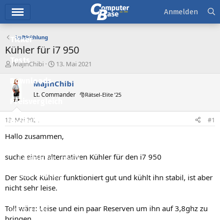
Hauptmenü
Anmelden
Luftkühlung
Ticker
Kühler für i7 950
Tests
E
E
MajinChibi
13. Mai 2021
r
r
Downloads
s
s
MajinChibi
t
t
Lt. Commander
🎅Rätsel-Elite ’25
e
e
Preisvergleich
l
l
l
l
13. Mai 2021
#1
Forum
e
t
r
a
Hallo zusammen,
Aktuelles
m
suche einen alternativen Kühler für den i7 950
Empfohlene Inhalte
Neue Beiträge
Der Stock Kühler funktioniert gut und kühlt ihn stabil, ist aber
nicht sehr leise.
Neueste Aktivitäten
Toll wäre: Leise und ein paar Reserven um ihn auf 3,8ghz zu
Leserartikel
bringen.