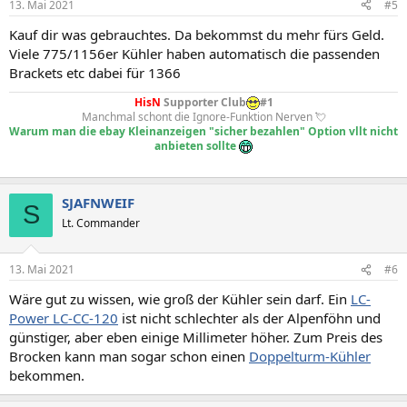
13. Mai 2021
#5
e
n
Kauf dir was gebrauchtes. Da bekommst du mehr fürs Geld.
:
Viele 775/1156er Kühler haben automatisch die passenden
Brackets etc dabei für 1366
HisN
Supporter Club
#1
Manchmal schont die Ignore-Funktion Nerven 💘
Warum man die ebay Kleinanzeigen "sicher bezahlen" Option vllt nicht
anbieten sollte
SJAFNWEIF
S
Lt. Commander
13. Mai 2021
#6
Wäre gut zu wissen, wie groß der Kühler sein darf. Ein
LC-
Power LC-CC-120
ist nicht schlechter als der Alpenföhn und
günstiger, aber eben einige Millimeter höher. Zum Preis des
Brocken kann man sogar schon einen
Doppelturm-Kühler
bekommen.