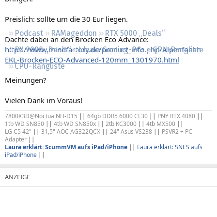
Regeln
Preislich: sollte um die 30 Eur liegen.
Podcast
RAMageddon
RTX 5000 „Deals“
Dachte dabei an den Brocken Eco Advance:
https://www.mindfactory.de/product_info.php/Alpenfoehn-
RX 9000 „Deals“
Ideale Gaming-PCs
GPU-Rangliste
EKL-Brocken-ECO-Advanced-120mm_1301970.html
CPU-Rangliste
Meinungen?
Vielen Dank im Voraus!
7800X3D@Noctua NH-D15
||
64gb DDR5 6000 CL30
||
PNY RTX 4080
||
1tb WD SN850
||
4tb WD SN850x
||
2tb KC3000
||
4tb MX500
||
LG C5 42"
||
31,5" AOC AG322QCX
||
24" Asus VS238
||
PSVR2 + PC
Adapter
||
Laura erklärt: ScummVM aufs iPad/iPhone
||
Laura erklärt: SNES aufs
iPad/iPhone
||