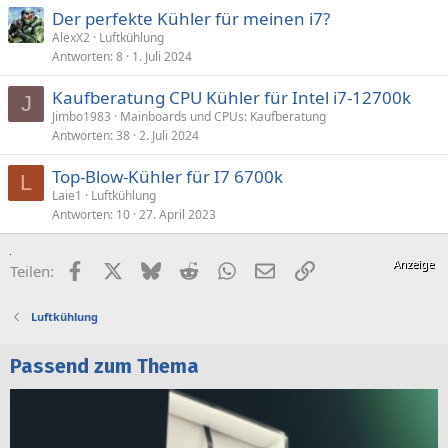
Der perfekte Kühler für meinen i7?
AlexX2
Luftkühlung
Antworten
8
1. Juli 2024
Kaufberatung CPU Kühler für Intel i7-12700k
J
Jimbo1983
Mainboards und CPUs: Kaufberatung
Antworten
38
2. Juli 2024
Top-Blow-Kühler für I7 6700k
L
Laie1
Luftkühlung
Antworten
10
27. April 2023
Facebook
X (Twitter)
Bluesky
Reddit
WhatsApp
E-Mail
Link
Teilen:
Luftkühlung
Passend zum Thema