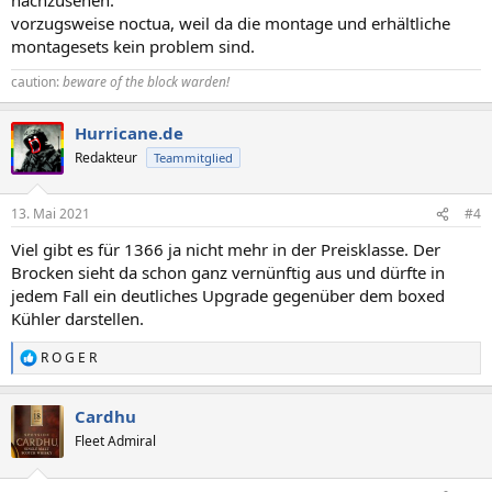
vorzugsweise noctua, weil da die montage und erhältliche
montagesets kein problem sind.
caution:
beware of the block warden!
Hurricane.de
Redakteur
Teammitglied
13. Mai 2021
#4
Viel gibt es für 1366 ja nicht mehr in der Preisklasse. Der
Brocken sieht da schon ganz vernünftig aus und dürfte in
jedem Fall ein deutliches Upgrade gegenüber dem boxed
Kühler darstellen.
R O G E R
R
e
a
Cardhu
k
t
Fleet Admiral
i
o
n