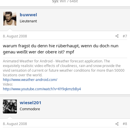
Sys
: Win 7 64bit​
buwwel
Lieutenant
8. August 2008
#7
warum fragst du denn hie rüberhaupt, wenn du doch nun
genau weißt wer der obere ist? mpf
Animated Weather for Android - Weather forecast application. The
exquisitely realistic video effects of cloudiness, rain and snow provide the
vivid sensation of current or future weather conditions for more than 50000
locations over the world.
http://www.weather-android.com/
Video:
http://www.youtube.com/watch?v=KY9qkmzbBy4
wiesel201
Commodore
8. August 2008
#8