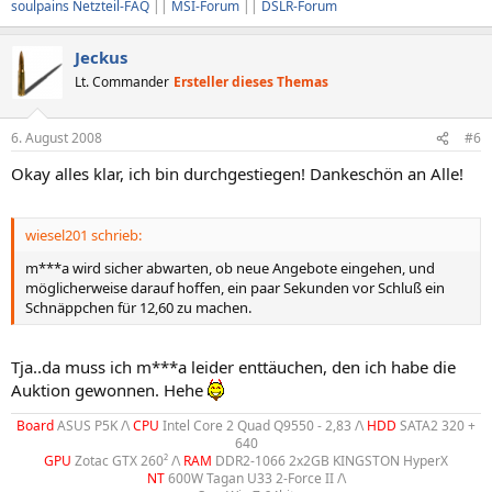
soulpains Netzteil-FAQ
||
MSI-Forum
||
DSLR-Forum
Jeckus
Lt. Commander
Ersteller dieses Themas
6. August 2008
#6
Okay alles klar, ich bin durchgestiegen! Dankeschön an Alle!
wiesel201 schrieb:
m***a wird sicher abwarten, ob neue Angebote eingehen, und
möglicherweise darauf hoffen, ein paar Sekunden vor Schluß ein
Schnäppchen für 12,60 zu machen.
Tja..da muss ich m***a leider enttäuchen, den ich habe die
Auktion gewonnen. Hehe
Board
ASUS P5K /\
CPU
Intel Core 2 Quad Q9550 - 2,83 /\
HDD
SATA2 320 +
640
GPU
Zotac GTX 260² /\
RAM
DDR2-1066 2x2GB KINGSTON HyperX
NT
600W Tagan U33 2-Force II /\