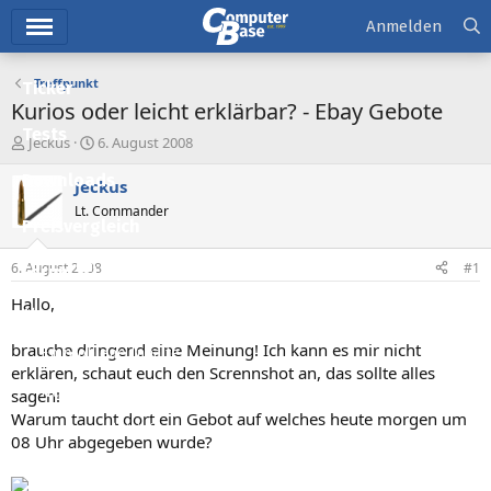
Hauptmenü
Anmelden
Treffpunkt
Ticker
Kurios oder leicht erklärbar? - Ebay Gebote
Tests
E
E
Jeckus
6. August 2008
r
r
Downloads
s
s
Jeckus
t
t
Lt. Commander
e
e
Preisvergleich
l
l
l
l
6. August 2008
#1
Forum
e
t
r
a
Hallo,
Aktuelles
m
brauche dringend eine Meinung! Ich kann es mir nicht
Empfohlene Inhalte
erklären, schaut euch den Scrennshot an, das sollte alles
Neue Beiträge
sagen!
Warum taucht dort ein Gebot auf welches heute morgen um
Neueste Aktivitäten
08 Uhr abgegeben wurde?
Leserartikel