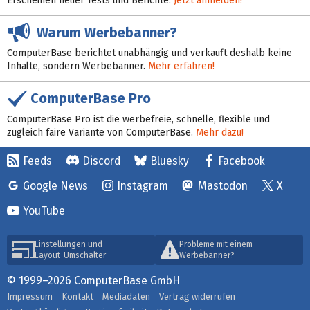
Erscheinen neuer Tests und Berichte:
Jetzt anmelden!
Warum Werbebanner?
ComputerBase berichtet unabhängig und verkauft deshalb keine
Inhalte, sondern Werbebanner.
Mehr erfahren!
ComputerBase Pro
ComputerBase Pro ist die werbefreie, schnelle, flexible und
zugleich faire Variante von ComputerBase.
Mehr dazu!
Feeds
Discord
Bluesky
Facebook
Google News
Instagram
Mastodon
X
YouTube
Einstellungen und
Probleme mit einem
Layout-Umschalter
Werbebanner?
© 1999–2026 ComputerBase GmbH
Impressum
Kontakt
Mediadaten
Vertrag widerrufen