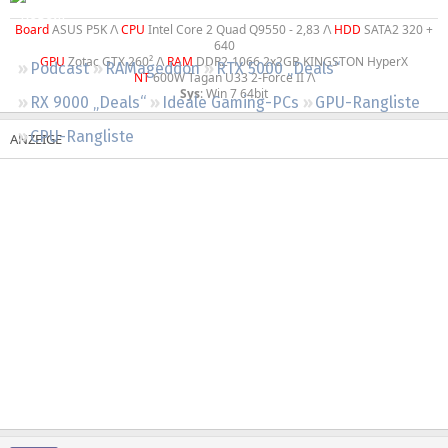
Regeln
Board
ASUS P5K /\
CPU
Intel Core 2 Quad Q9550 - 2,83 /\
HDD
SATA2 320 +
640
GPU
Zotac GTX 260² /\
RAM
DDR2-1066 2x2GB KINGSTON HyperX
Podcast
RAMageddon
RTX 5000 „Deals“
NT
600W Tagan U33 2-Force II /\
Sys
: Win 7 64bit​
RX 9000 „Deals“
Ideale Gaming-PCs
GPU-Rangliste
CPU-Rangliste