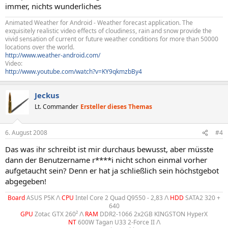
immer, nichts wunderliches
Animated Weather for Android - Weather forecast application. The
exquisitely realistic video effects of cloudiness, rain and snow provide the
vivid sensation of current or future weather conditions for more than 50000
locations over the world.
http://www.weather-android.com/
Video:
http://www.youtube.com/watch?v=KY9qkmzbBy4
Jeckus
Lt. Commander
Ersteller dieses Themas
6. August 2008
#4
Das was ihr schreibt ist mir durchaus bewusst, aber müsste
dann der Benutzername r****i nicht schon einmal vorher
aufgetaucht sein? Denn er hat ja schließlich sein höchstgebot
abgegeben!
Board
ASUS P5K /\
CPU
Intel Core 2 Quad Q9550 - 2,83 /\
HDD
SATA2 320 +
640
GPU
Zotac GTX 260² /\
RAM
DDR2-1066 2x2GB KINGSTON HyperX
NT
600W Tagan U33 2-Force II /\