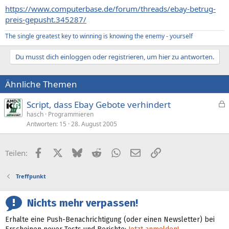
https://www.computerbase.de/forum/threads/ebay-betrug-
preis-gepusht.345287/
The single greatest key to winning is knowing the enemy - yourself
Du musst dich einloggen oder registrieren, um hier zu antworten.
Ähnliche Themen
Script, dass Ebay Gebote verhindert
e
hasch
Programmieren
Antworten
15
28. August 2005
s
p
e
Facebook
X (Twitter)
Bluesky
Reddit
WhatsApp
E-Mail
Link
Teilen:
r
r
Treffpunkt
t
Nichts mehr verpassen!
Erhalte eine Push-Benachrichtigung (oder einen Newsletter) bei