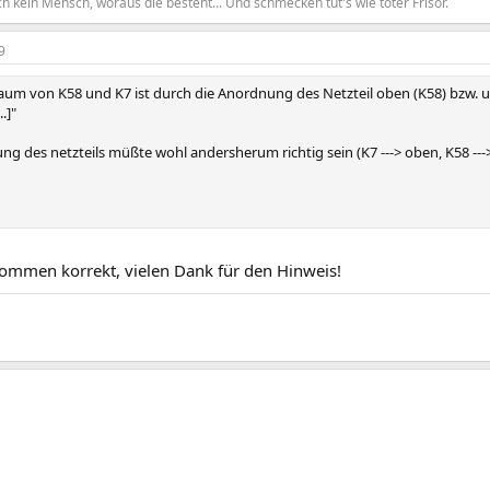
h kein Mensch, woraus die besteht... Und schmecken tut's wie toter Frisör.
9
aum von K58 und K7 ist durch die Anordnung des Netzteil oben (K58) bzw. 
.]"
ng des netzteils müßte wohl andersherum richtig sein (K7 ---> oben, K58 ---
lkommen korrekt, vielen Dank für den Hinweis!