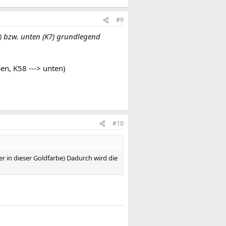
#9
) bzw. unten (K7) grundlegend
en, K58 ---> unten)
#10
er in dieser Goldfarbe) Dadurch wird die