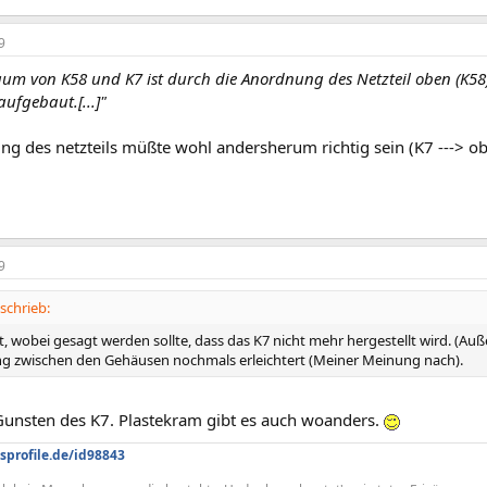
9
um von K58 und K7 ist durch die Anordnung des Netzteil oben (K58
ufgebaut.[...]"
g des netzteils müßte wohl andersherum richtig sein (K7 ---> ob
9
schrieb:
, wobei gesagt werden sollte, dass das K7 nicht mehr hergestellt wird. (Auß
g zwischen den Gehäusen nochmals erleichtert (Meiner Meinung nach).
Gunsten des K7. Plastekram gibt es auch woanders.
sprofile.de/id98843