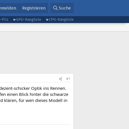
nmelden
Registrieren
Suche
g-PCs
GPU-Rangliste
CPU-Rangliste
#1
dezent-schicker Optik ins Rennen.
en einen Blick hinter die schwarze
 klären, für wen dieses Modell in