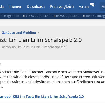
sts
Themen
Downloads
Preisvergleich
Forum
A
RAMageddon
RTX 5000 „Deals“
RX 9000 „Deals“
Ideale Gamin
Gehäuse und Modding
t: Ein Lian Li im Schafspelz 2.0
Lancool K58 im Test: Ein Lian Li im Schafspelz 2.0
9
schickt die Lian-Li-Tochter Lancool einen weiteren Miditower in 
testen wir auch diesen Sprössling auf Herz und Nieren. Wir werf
igen die Stärken und Schwächen in unserem ausführlichen Test und
t.
ancool K58 im Test: Ein Lian Li im Schafspelz 2.0