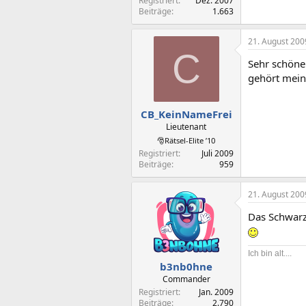
Registriert
Dez. 2007
Beiträge
1.663
21. August 200
C
Sehr schöne
gehört mein
CB_KeinNameFrei
Lieutenant
🎅Rätsel-Elite ’10
Registriert
Juli 2009
Beiträge
959
21. August 200
Das Schwarz
Ich bin alt....
b3nb0hne
Commander
Registriert
Jan. 2009
Beiträge
2.790