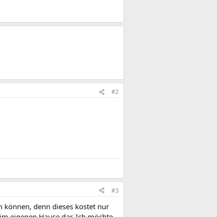
#2
#3
n können, denn dieses kostet nur
r im eigenen Hause dar. Ich möchte