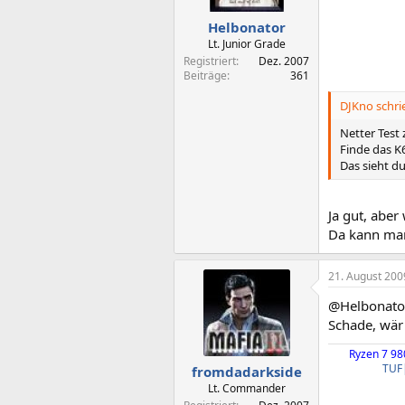
Helbonator
Lt. Junior Grade
Registriert
Dez. 2007
Beiträge
361
DJKno schri
Netter Test
Finde das K
Das sieht d
Ja gut, aber
Da kann man
21. August 200
@Helbonator:
Schade, wär
Ryzen 7 9
TUF
fromdadarkside
Lt. Commander