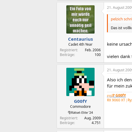
21. August 200
pelzich schr
Das ist vol
Centaurius
keine ursache
Cadet 4th Year
Registriert
Feb. 2006
Beiträge
100
vielen dank 
21. August 200
Also ich de
für mein zuk
G00fY
sys
|P
RX 9060 XT
Ry
|
G00fY
Commodore
🎅Rätsel-Elite ’24
Registriert
Aug. 2009
Beiträge
4.751