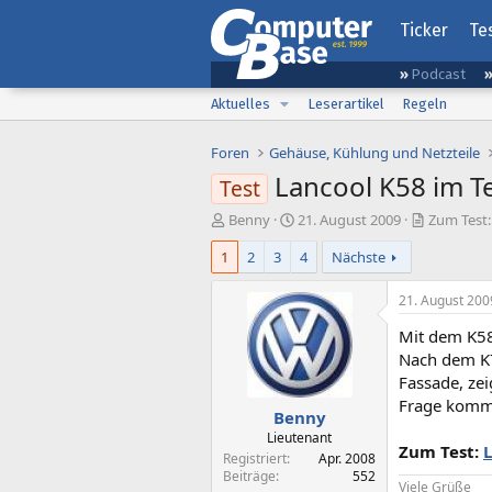
Ticker
Te
Podcast
Aktuelles
Leserartikel
Regeln
Foren
Gehäuse, Kühlung und Netzteile
Lancool K58 im Tes
Test
E
E
Benny
21. August 2009
Zum Test: 
r
r
1
2
3
4
Nächste
s
s
t
t
e
e
21. August 200
l
l
Mit dem K58 
l
l
e
t
Nach dem K7 
r
a
Fassade, ze
m
Frage komm
Benny
Lieutenant
Zum Test:
L
Registriert
Apr. 2008
Beiträge
552
Viele Grüße