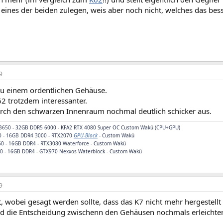
eines der beiden zulegen, weis aber noch nicht, welches das bess
9
 zu einem ordentlichen Gehäuse.
2 trotzdem interessanter.
urch den schwarzen Innenraum nochmal deutlich schicker aus.
 B650 - 32GB DDR5 6000 - KFA2 RTX 4080 Super OC Custom Wakü (CPU+GPU)
0 - 16GB DDR4 3000 - RTX2070
GPU-Block
- Custom Wakü
50 - 16GB DDR4 - RTX3080 Waterforce - Custom Wakü
10 - 16GB DDR4 -
GTX970 Nexxos Waterblock
- Custom Wakü
9
, wobei gesagt werden sollte, dass das K7 nicht mehr hergestellt 
d die Entscheidung zwischenn den Gehäusen nochmals erleichter