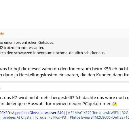
eb:
 zu einem ordentlichen Gehäuse.
62 trotzdem interessanter.
urch den schwarzen Innenraum nochmal deutlich schicker aus.
 was bringt dir dieser, wenn du den Innenraum beim K58 eh nicht
 dann ja Herstellungskosten einsparen, die den Kunden dann fr
9
 das K7 wird nicht mehr hergestellt? Ich dachte das wäre noch g
 in die engere Auswahl für meinen neuen PC gekommen
800X3D+Alpenföhn Gletscherwasser 240
|
|MSI MAG X870 Tomahawk WIFI|
|32GB
|
|anidees AI Crystal|
|Crucial P5 Plus+P3|
|Philips Evnia 34M2C8600+Dell S27