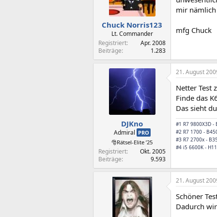
mir nämlich 
Chuck Norris123
mfg Chuck
Lt. Commander
Registriert
Apr. 2008
Beiträge
1.283
21. August 200
Netter Test
Finde das K6
Das sieht d
DJKno
#1 R7 9800X3D -
Admiral
#2 R7 1700 - B45
PRO
#3 R7 2700x - B3
🎅Rätsel-Elite ’25
#4 i5 6600K - H1
Registriert
Okt. 2005
Beiträge
9.593
21. August 200
Schöner Test
Dadurch wir