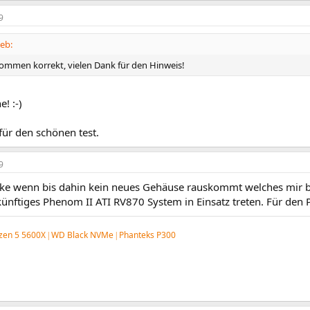
9
ieb:
lkommen korrekt, vielen Dank für den Hinweis!
! :-)
für den schönen test.
9
nke wenn bis dahin kein neues Gehäuse rauskommt welches mir be
ünftiges Phenom II ATI RV870 System in Einsatz treten. Für den P
zen 5 5600X
WD
Black NVMe
Phanteks P300
|
|