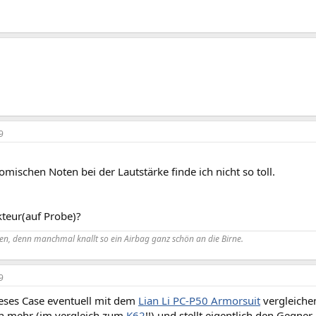
9
omischen Noten bei der Lautstärke finde ich nicht so toll.
teur(auf Probe)?
, denn manchmal knallt so ein
Airbag
ganz schön an die Birne.
9
ieses Case eventuell mit dem
Lian Li PC-P50 Armorsuit
vergleiche
h mehr (im vergleich zum
K62
!!) und stellt eigentlich den Gegne