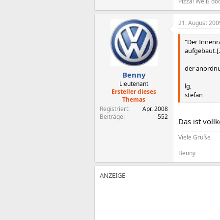
Pizza! Weiß doc
21. August 200
"Der Innenr
aufgebaut.[..
der anordnu
Benny
Lieutenant
lg,
Ersteller dieses
stefan
Themas
Registriert
Apr. 2008
Beiträge
552
Das ist vol
Viele Grüße
Benny