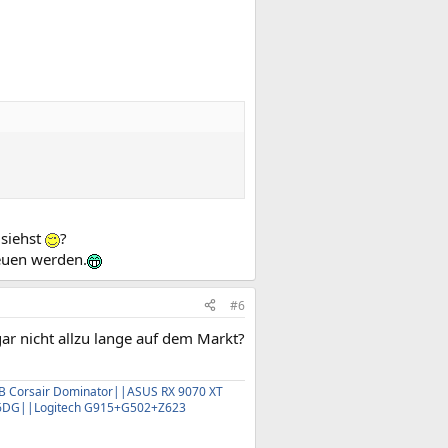
 siehst
?
euen werden.
#6
ar nicht allzu lange auf dem Markt?
 Corsair Dominator||ASUS RX 9070 XT
16DG||Logitech G915+G502+Z623