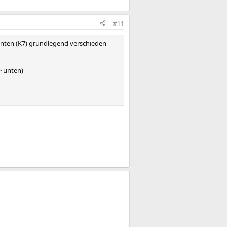
#11
unten (K7) grundlegend verschieden
> unten)