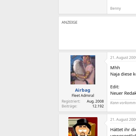
Benny
21. August 200
Mhh
Naja diese k
Edit:
Airbag
Neuer Redak
Fleet Admiral
Registriert
Aug. 2008
Kann vorkommen
Beiträge
12.192
21. August 200
Hättet ihr d
unwesentlic