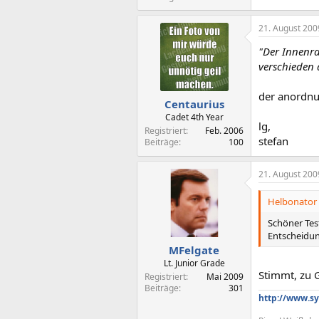
21. August 200
"Der Innenra
verschieden a
der anordnun
Centaurius
Cadet 4th Year
lg,
Registriert
Feb. 2006
stefan
Beiträge
100
21. August 200
Helbonator 
Schöner Test
Entscheidun
MFelgate
Lt. Junior Grade
Stimmt, zu 
Registriert
Mai 2009
Beiträge
301
http://www.sy