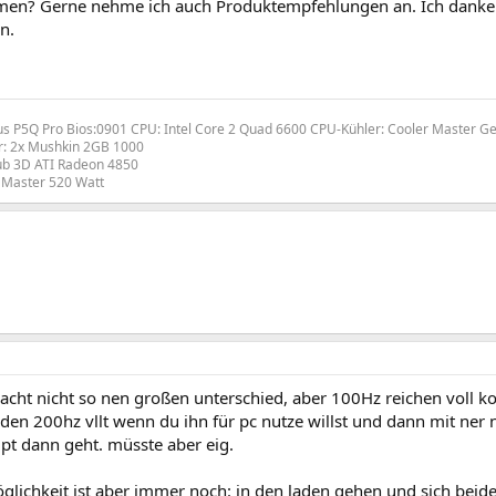
en? Gerne nehme ich auch Produktempfehlungen an. Ich danke 
n.
s P5Q Pro Bios:0901 CPU: Intel Core 2 Quad 6600 CPU-Kühler: Cooler Master G
r: 2x Mushkin 2GB 1000
lub 3D ATI Radeon 4850
r Master 520 Watt
acht nicht so nen großen unterschied, aber 100Hz reichen voll k
den 200hz vllt wenn du ihn für pc nutze willst und dann mit ner 
pt dann geht. müsste aber eig.
glichkeit ist aber immer noch: in den laden gehen und sich beid