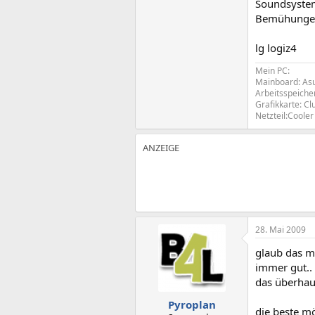
Soundsystem
Bemühunge
lg logiz4
Mein PC:
Mainboard: Asu
Arbeitsspeiche
Grafikkarte: C
Netzteil:Coole
28. Mai 2009
glaub das m
immer gut.. 
das überhau
Pyroplan
die beste mö