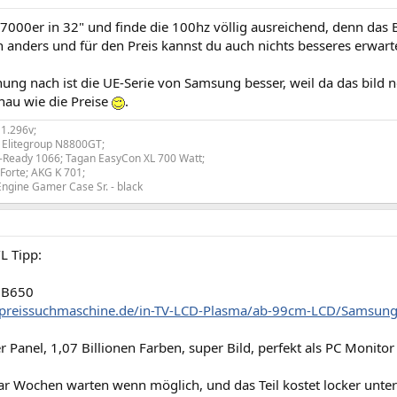
7000er in 32" und finde die 100hz völlig ausreichend, denn das Bi
ch anders und für den Preis kannst du auch nichts besseres erwart
ng nach ist die UE-Serie von Samsung besser, weil da das bild n
nau wie die Preise
.
1.296v;
 Elitegroup N8800GT;
-Ready 1066; Tagan EasyCon XL 700 Watt;
Forte; AKG K 701;
ngine Gamer Case Sr. - black
L Tipp:
0B650
.preissuchmaschine.de/in-TV-LCD-Plasma/ab-99cm-LCD/Samsun
 Panel, 1,07 Billionen Farben, super Bild, perfekt als PC Monito
ar Wochen warten wenn möglich, und das Teil kostet locker unter