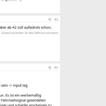
#3
ber ab 42 zoll aufwärsts schon.
Zuletzt bearbeitet:
28. Mai 2009
(verschrieben)
#4
sein -> input lag
un. Es ist ein werbemäßig
m Fehrnsehsignal gesendeten
ger und schärfer erscheinen zu