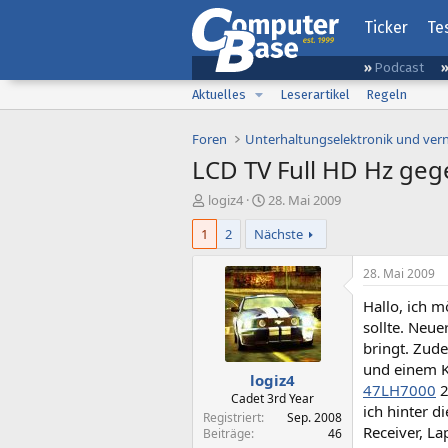
Ticker
Te
Podcast
Aktuelles
Leserartikel
Regeln
Foren
Unterhaltungselektronik und ver
LCD TV Full HD Hz geg
E
E
logiz4
28. Mai 2009
r
r
1
2
Nächste
s
s
t
t
e
e
28. Mai 2009
l
l
Hallo, ich m
l
l
e
t
sollte. Neue
r
a
bringt. Zude
m
und einem Ko
logiz4
47LH7000
2
Cadet 3rd Year
ich hinter d
Registriert
Sep. 2008
Receiver, La
Beiträge
46