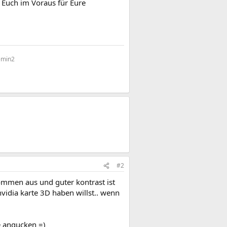
Euch im Voraus für Eure
emin2
#2
ommen aus und guter kontrast ist
nvidia karte 3D haben willst.. wenn
e angucken =)