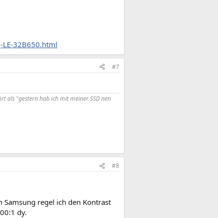
g-LE-32B650.html
#7
rt als "gestern hab ich mit meiner SSD nen
#8
em Samsung regel ich den Kontrast
000:1 dy.