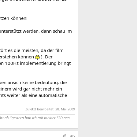
utzen können!
unterstützt werden, dann schau im
ört es die meisten, da der film
 verstehen können
). Der
uten 100Hz implementierung bringt
ben ansich keine bedeutung. die
einem wird gar nicht mehr ein
ts weiter als eine automatische
Zuletzt bearbeitet:
28. Mai 2009
rt als "gestern hab ich mit meiner SSD nen
#5