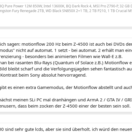
Q Pure Power 12M 850W, Intel 13600K, BQ Dark Rock 4, MSI Pro Z790-P, 32 GB D
ngston Fury Renegade 2TB, WD Black SN850X 2+1 TB, 2 TB P210, 1 TB Crucial M
lich sagen: motionflow 200 Hz beim Z-4500 ist auch bei DVDs d
modus" nicht auf automat. 1 setzt - bei automat. 2 erhält man ei
enzierung - besonders bei animierten Filmen wie Wall-E z.B.
an bei rasanten Blu-Rays (Quantum of Solace z.B.) Motionflow 
 Bild bleibt scharf und die Verfolgungsjagden sehen fantastisch au
r Kontrast beim Sony absolut hervorragend.
gibt es einen extra Gamemodus, der Motionflow abstellt und auch
chst meinen SLi PC mal dranhängen und ArmA 2 / GTA IV / GRID d
nusern, dass beim zocken der Z-4500 einer der besten sein soll.
00 sind sehr gute lcds, aber sie sind überholt. ich würd den ne