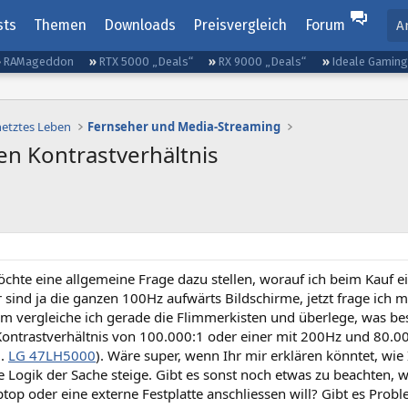
sts
Themen
Downloads
Preisvergleich
Forum
A
RAMageddon
RTX 5000 „Deals“
RX 9000 „Deals“
Ideale Gamin
netztes Leben
Fernseher und Media-Streaming
en Kontrastverhältnis
öchte eine allgemeine Frage dazu stellen, worauf ich beim Kauf 
r sind ja die ganzen 100Hz aufwärts Bildschirme, jetzt frage ich
m vergleiche ich gerade die Flimmerkisten und überlege, was bes
ntrastverhältnis von 100.000:1 oder einer mit 200Hz und 80.000:
.
LG 47LH5000
). Wäre super, wenn Ihr mir erklären könntet, wie
ie Logik der Sache steige. Gibt es sonst noch etwas zu beachten, 
ptop oder eine externe Festplatte anschliessen will? Gibt es Prob