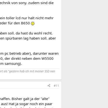
echnik von sony. zudem sind die
in toller lcd nur halt nicht mehr
wieder für den B650
ben soll. da hast du wohl recht.
nen spürbaren lag haben soll. aber
t im pc betrieb aber), darunter waren
0, der direkt neben dem W5500
eim samsung).
rt als "gestern hab ich mit meiner SSD nen
#11
fen. Bisher galt ja der "alte"
aus! Hat ja sogar noch ein paar