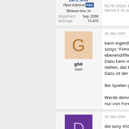
Fleet Admiral
PRO
BQ PB 500DX, B
NM790 4 TB, Ki
🎅Rätsel-Elite ’24
Registriert
Sep. 2008
Beiträge
15.470
29. Mai 2009
G
kann eigent
Sonys "Film
ebenendiffer
Dazu kann m
gh0
stellen, das
Gast
Dazu ist de
Bei Spielen 
Werde demnä
nur von Fore
29. Mai 2009
D
die sony 45