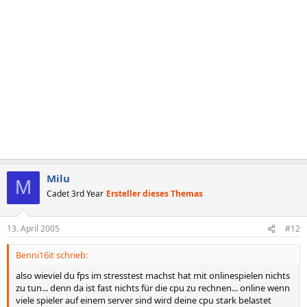
Milu
M
Cadet 3rd Year
Ersteller dieses Themas
13. April 2005
#12
Benni16it schrieb:
also wieviel du fps im stresstest machst hat mit onlinespielen nichts
zu tun... denn da ist fast nichts für die cpu zu rechnen... online wenn
viele spieler auf einem server sind wird deine cpu stark belastet