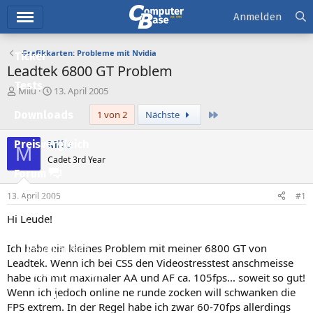
Hauptmenü
Anmelden
Grafikkarten: Probleme mit Nvidia
Ticker
Leadtek 6800 GT Problem
Tests
E
E
Milu
13. April 2005
r
r
Letzte
Downloads
1 von 2
Nächste
s
s
t
t
e
e
Milu
Preisvergleich
M
l
l
Cadet 3rd Year
l
l
Forum
e
t
r
a
13. April 2005
#1
Aktuelles
m
Hi Leude!
Empfohlene Inhalte
Ich habe ein kleines Problem mit meiner 6800 GT von
Neue Beiträge
Leadtek. Wenn ich bei CSS den Videostresstest anschmeisse
Neueste Aktivitäten
habe ich mit maximaler AA und AF ca. 105fps... soweit so gut!
Wenn ich jedoch online ne runde zocken will schwanken die
Leserartikel
FPS extrem. In der Regel habe ich zwar 60-70fps allerdings