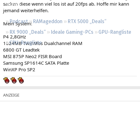
sacken diese wenn viel los ist auf 20fps ab. Hoffe mir kann
Regeln
jemand weiterhelfen.
Podcast
RAMageddon
RTX 5000 „Deals“
Mein System:
RX 9000 „Deals“
Ideale Gaming-PCs
GPU-Rangliste
P4 2,8GHz
CPU-Rangliste
1024MB TwinMos Dualchannel RAM
6800 GT Leadtek
MSI 875P Neo2 FISR Board
Samsung SP1614C SATA Platte
WinXP Pro SP2