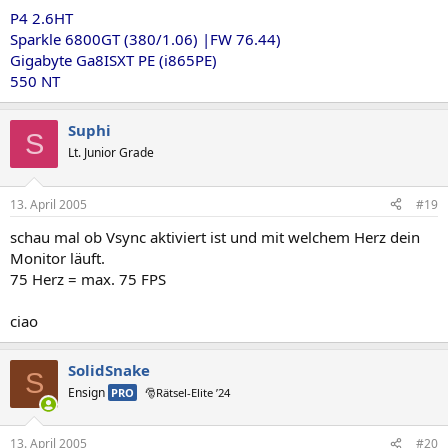
P4 2.6HT
Sparkle 6800GT (380/1.06) |FW 76.44)
Gigabyte Ga8ISXT PE (i865PE)
550 NT
Suphi
S
Lt. Junior Grade
13. April 2005
#19
schau mal ob Vsync aktiviert ist und mit welchem Herz dein
Monitor läuft.
75 Herz = max. 75 FPS
ciao
SolidSnake
S
Ensign
PRO
🎅Rätsel-Elite ’24
13. April 2005
#20