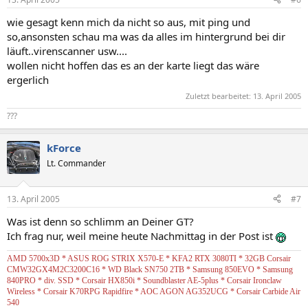
wie gesagt kenn mich da nicht so aus, mit ping und
so,ansonsten schau ma was da alles im hintergrund bei dir
läuft..virenscanner usw....
wollen nicht hoffen das es an der karte liegt das wäre
ergerlich
Zuletzt bearbeitet:
13. April 2005
???
kForce
Lt. Commander
13. April 2005
#7
Was ist denn so schlimm an Deiner GT?
Ich frag nur, weil meine heute Nachmittag in der Post ist
AMD 5700x3D * ASUS ROG STRIX X570-E * KFA2 RTX 3080TI * 32GB Corsair
CMW32GX4M2C3200C16 * WD Black SN750 2TB * Samsung 850EVO * Samsung
840PRO * div. SSD * Corsair HX850i * Soundblaster AE-5plus * Corsair Ironclaw
Wireless * Corsair K70RPG Rapidfire * AOC AGON AG352UCG * Corsair Carbide Air
540