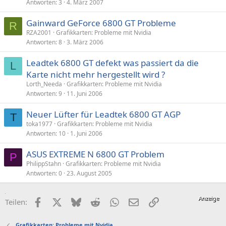
Antworten
3
4. März 2007
Gainward GeForce 6800 GT Probleme
R
RZA2001
Grafikkarten: Probleme mit Nvidia
Antworten
8
3. März 2006
Leadtek 6800 GT defekt was passiert da die
L
Karte nicht mehr hergestellt wird ?
Lorth_Needa
Grafikkarten: Probleme mit Nvidia
Antworten
9
11. Juni 2006
Neuer Lüfter für Leadtek 6800 GT AGP
T
toka1977
Grafikkarten: Probleme mit Nvidia
Antworten
10
1. Juni 2006
ASUS EXTREME N 6800 GT Problem
P
PhilippStahn
Grafikkarten: Probleme mit Nvidia
Antworten
0
23. August 2005
Facebook
X (Twitter)
Bluesky
Reddit
WhatsApp
E-Mail
Link
Teilen:
Grafikkarten: Probleme mit Nvidia