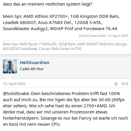
dass das an meinem restlichen system liegt?
Mein Sys: AMD Athlon XP2700+, 1GB Kingston DDR Ram,
Leadtek 6800GT, Asus A7N8X Del., 120GB S-ATA,
Soundblaster Audigy2, WInXP Prof und Forceware 76.44
Zuletzt bearbeitet:
13. April 2005
Mein Sys: AMD Ryzen 7 5800x3D, 32GB Ram, AMD 6900XT Referenz-Design,
MSI B550 Tomahawk, Corsair RMx Series Hx750
HellGuardian
Cadet 4th Year
13. April 2005
#18
@SolidSnake: Dein beschriebenes Problem trifft fast 100%
auch auf mich zu. Bei mir ligen die fps aber bei 30-60 (60fps
eher selten). Wie ich sehe hast du einen 2700+AMD. Ich
denke mal, dass wir mit unseren Prozessoren etwas
hinterherstolpern. Solange es nur bei Farcry ist warte ich noch
en bissl mit nem neuen CPU.