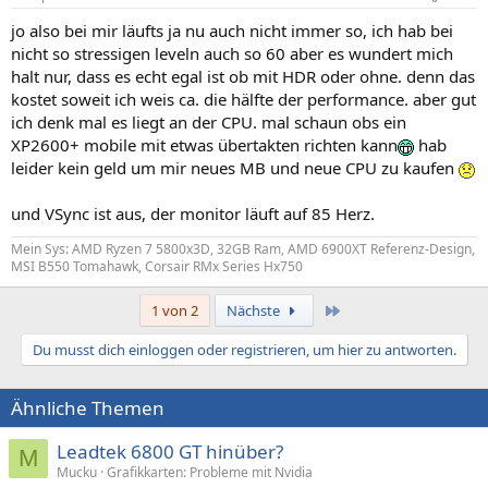
jo also bei mir läufts ja nu auch nicht immer so, ich hab bei
nicht so stressigen leveln auch so 60 aber es wundert mich
halt nur, dass es echt egal ist ob mit HDR oder ohne. denn das
kostet soweit ich weis ca. die hälfte der performance. aber gut
ich denk mal es liegt an der CPU. mal schaun obs ein
XP2600+ mobile mit etwas übertakten richten kann
hab
leider kein geld um mir neues MB und neue CPU zu kaufen
und VSync ist aus, der monitor läuft auf 85 Herz.
Mein Sys: AMD Ryzen 7 5800x3D, 32GB Ram, AMD 6900XT Referenz-Design,
MSI B550 Tomahawk, Corsair RMx Series Hx750
Letzte
1 von 2
Nächste
Du musst dich einloggen oder registrieren, um hier zu antworten.
Ähnliche Themen
Leadtek 6800 GT hinüber?
M
Mucku
Grafikkarten: Probleme mit Nvidia