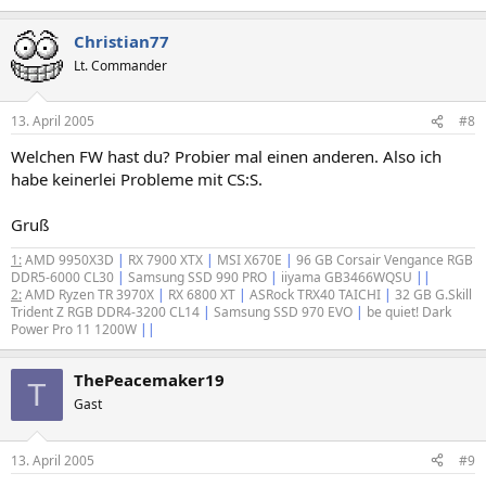
Christian77
Lt. Commander
13. April 2005
#8
Welchen FW hast du? Probier mal einen anderen. Also ich
habe keinerlei Probleme mit CS:S.
Gruß
1:
AMD 9950X3D
|
RX 7900 XTX
|
MSI X670E
|
96 GB Corsair Vengance RGB
DDR5-6000 CL30
|
Samsung SSD 990 PRO
|
iiyama GB3466WQSU
||
2:
AMD Ryzen TR 3970X
|
RX 6800 XT
|
ASRock TRX40 TAICHI
|
32 GB G.Skill
Trident Z RGB DDR4-3200 CL14
|
Samsung SSD 970 EVO
|
be quiet! Dark
Power Pro 11 1200W
||
ThePeacemaker19
T
Gast
13. April 2005
#9