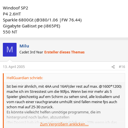
Windoof SP2
P4 2.6HT
Sparkle 6800Gt (@380/1.06 |FW 76.44)
Gigabyte Ga8isxt pe (i865PE)
550 NT
Milu
M
Cadet 3rd Year
Ersteller dieses Themas
13. April 2005
#16
HellGuardian schrieb:
Ist bei mir ähnlich, mit 4AA und 16AF(der rest auf max. @1600*1200)
mache ich im Stresstest um die 90fps. Wenn bei mir mehr als 5
Spieler gleichzeitig auf em Schirm zu sehen sind, alle losballern und
vom rauch einer rauchgranate umhüllt sind fallen meine fps auch
schon mal auf 25-30 zurück.
Es könnte vielleicht helfen unnötige programme, die im
hintergrund noch laufen, abzustellen
(Bei Doom3 hab ich en performanceabfall von ~20% wenn ich das
Zum Vergrößern anklicken....
nicht tue)