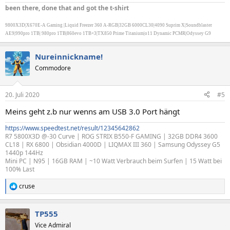
been there, done that and got the t-shirt
9800X3D|X670E-A Gaming |Liquid Freezer 360 A-RGB|32GB 6000CL30|4090 Suprim X|Soundblaster
AE9|990pro 1TB| 980pro 1TB|860evo 1TB×3|TX850 Prime Titanium|o11 Dynamic PCMR|Odyssey G9
Nureinnickname!
Commodore
20. Juli 2020
#5
Meins geht z.b nur wenns am USB 3.0 Port hängt
https://www.speedtest.net/result/12345642862
R7 5800X3D @-30 Curve | ROG STRIX B550-F GAMING | 32GB DDR4 3600
CL18 | RX 6800 | Obsidian 4000D | LIQMAX III 360 | Samsung Odyssey G5
1440p 144Hz
Mini PC | N95 | 16GB RAM | ~10 Watt Verbrauch beim Surfen | 15 Watt bei
100% Last
cruse
R
e
a
TP555
k
t
Vice Admiral