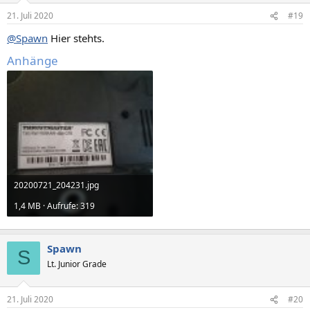
21. Juli 2020
#19
@Spawn
Hier stehts.
Anhänge
20200721_204231.jpg
1,4 MB · Aufrufe: 319
Spawn
S
Lt. Junior Grade
21. Juli 2020
#20