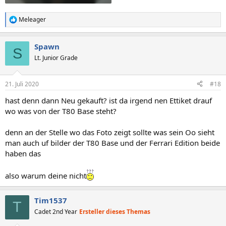
Meleager
R
e
a
Spawn
k
S
t
Lt. Junior Grade
i
o
n
21. Juli 2020
#18
e
n
hast denn dann Neu gekauft? ist da irgend nen Ettiket drauf
:
wo was von der T80 Base steht?
denn an der Stelle wo das Foto zeigt sollte was sein Oo sieht
man auch uf bilder der T80 Base und der Ferrari Edition beide
haben das
also warum deine nicht
Tim1537
T
Cadet 2nd Year
Ersteller dieses Themas