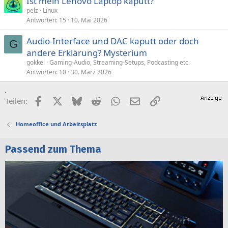
Ist mein Lenovo Laptop kaputt?
pelz
Linux
Antworten
15
10. Mai 2026
Audio-Interface und DAC kaputt oder doch
G
andere Erklärung? Mysterium
gokkel
Gaming-Audio, Streaming-Setups, Podcasting etc.
Antworten
10
30. März 2026
Facebook
X (Twitter)
Bluesky
Reddit
WhatsApp
E-Mail
Link
Teilen:
Homeoffice und Arbeitsplatz
Passend zum Thema