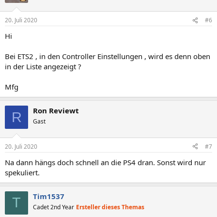
i
o
n
20. Juli 2020
#6
e
n
Hi
:
Bei ETS2 , in den Controller Einstellungen , wird es denn oben
in der Liste angezeigt ?
Mfg
Ron Reviewt
R
Gast
20. Juli 2020
#7
Na dann hängs doch schnell an die PS4 dran. Sonst wird nur
spekuliert.
Tim1537
T
Cadet 2nd Year
Ersteller dieses Themas