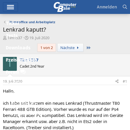
Hauptmenü
Anmelden
Homeoffice und Arbeitsplatz
Ticker
Lenkrad kaputt?
Tests
E
E
Tim1537
19. Juli 2020
r
r
Letzte
Downloads
1 von 2
Nächste
s
s
t
t
e
e
Tim1537
Preisvergleich
T
l
l
Cadet 2nd Year
l
l
Forum
e
t
r
a
19. Juli 2020
#1
Aktuelles
m
Hallo,
Empfohlene Inhalte
ich habe seit kurzem ein neues Lenkrad (Thrustmaster T80
Neue Beiträge
Ferrari 488 GTB Edition). Vorher wurde es nur auf der Ps4
Neueste Aktivitäten
benutzt, ist aber Pc kompatibel. Das Lenkrad wird im Geräte
Manager erkannt usw. aber z.B. nicht in Ets2 oder in
Leserartikel
RaceRoom. (Treiber sind installiert.)