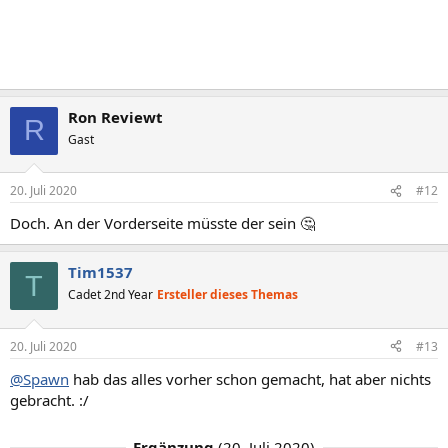
Ron Reviewt
R
Gast
20. Juli 2020
#12
Doch. An der Vorderseite müsste der sein 🤔
Tim1537
T
Cadet 2nd Year
Ersteller dieses Themas
20. Juli 2020
#13
@Spawn
hab das alles vorher schon gemacht, hat aber nichts
gebracht. :/
Ergänzung
(
20. Juli 2020
)