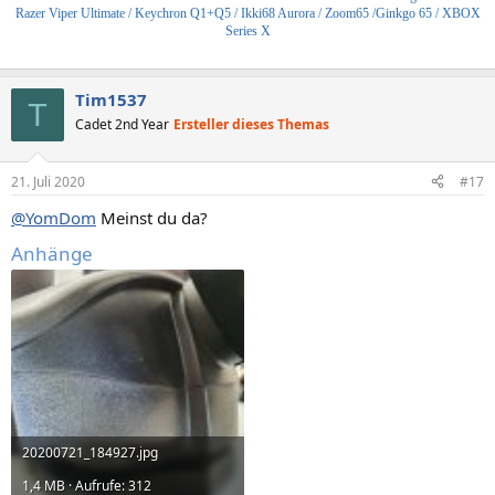
Razer Viper Ultimate / Keychron Q1+Q5 / Ikki68 Aurora / Zoom65 /Ginkgo 65 / XBOX
Series X
Tim1537
T
Cadet 2nd Year
Ersteller dieses Themas
21. Juli 2020
#17
@YomDom
Meinst du da?
Anhänge
20200721_184927.jpg
1,4 MB · Aufrufe: 312