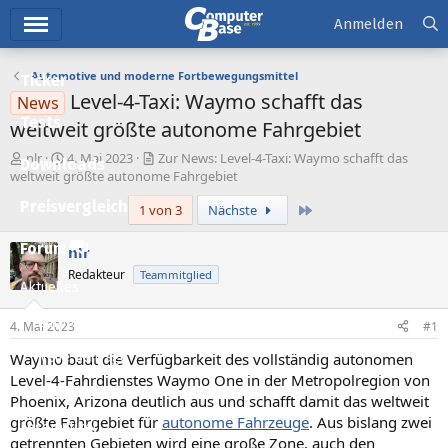
Hauptmenü
Anmelden
Automotive und moderne Fortbewegungsmittel
Ticker
Level-4-Taxi: Waymo schafft das
News
Tests
weltweit größte autonome Fahrgebiet
E
E
nlr
4. Mai 2023
Zur News: Level-4-Taxi: Waymo schafft das
Downloads
r
r
weltweit größte autonome Fahrgebiet
s
s
Preisvergleich
Letzte
1 von 3
Nächste
t
t
e
e
l
l
Forum
nlr
l
l
Redakteur
Teammitglied
e
t
Aktuelles
r
a
m
Empfohlene Inhalte
4. Mai 2023
#1
Waymo baut die Verfügbarkeit des vollständig autonomen
Neue Beiträge
Level-4-Fahrdienstes Waymo One in der Metropolregion von
Neueste Aktivitäten
Phoenix, Arizona deutlich aus und schafft damit das weltweit
größte Fahrgebiet für
autonome Fahrzeuge
. Aus bislang zwei
Leserartikel
getrennten Gebieten wird eine große Zone, auch den