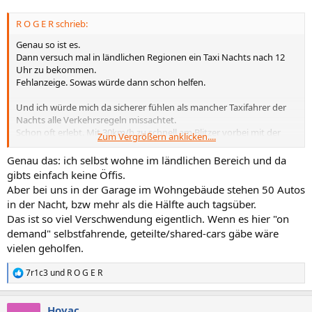
R O G E R schrieb:
Genau so ist es.
Dann versuch mal in ländlichen Regionen ein Taxi Nachts nach 12
Uhr zu bekommen.
Fehlanzeige. Sowas würde dann schon helfen.
Und ich würde mich da sicherer fühlen als mancher Taxifahrer der
Nachts alle Verkehrsregeln missachtet.
Schon oft erlebt. Mit 30km/h zu schnell am Blitzer vorbei mit der
Zum Vergrößern anklicken....
Aussage der ist eh tot.
Genau das: ich selbst wohne im ländlichen Bereich und da
gibts einfach keine Öffis.
Aber bei uns in der Garage im Wohngebäude stehen 50 Autos
in der Nacht, bzw mehr als die Hälfte auch tagsüber.
Das ist so viel Verschwendung eigentlich. Wenn es hier "on
demand" selbstfahrende, geteilte/shared-cars gäbe wäre
vielen geholfen.
7r1c3
und
R O G E R
R
e
a
Hovac
k