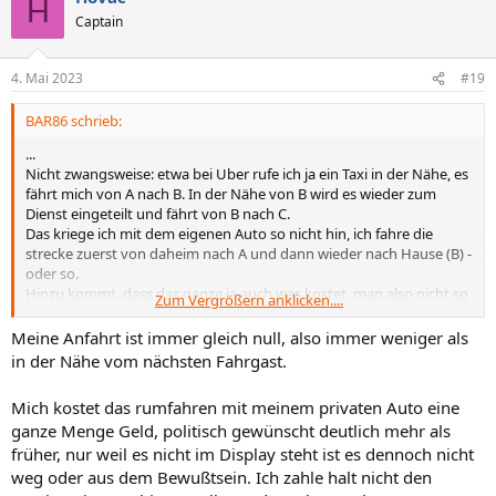
H
t
Captain
i
o
n
4. Mai 2023
#19
e
n
BAR86 schrieb:
:
...
Nicht zwangsweise: etwa bei Uber rufe ich ja ein Taxi in der Nähe, es
fährt mich von A nach B. In der Nähe von B wird es wieder zum
Dienst eingeteilt und fährt von B nach C.
Das kriege ich mit dem eigenen Auto so nicht hin, ich fahre die
strecke zuerst von daheim nach A und dann wieder nach Hause (B) -
oder so.
Hinzu kommt, dass das ganze ja auch was kostet, man also nicht so
Zum Vergrößern anklicken....
lustig durch die Gegend fährt wie mit dem privaten Auto. Und man
ist dann auch vielleicht eher motiviert es zu "teilen".
Meine Anfahrt ist immer gleich null, also immer weniger als
...
in der Nähe vom nächsten Fahrgast.
Mich kostet das rumfahren mit meinem privaten Auto eine
ganze Menge Geld, politisch gewünscht deutlich mehr als
früher, nur weil es nicht im Display steht ist es dennoch nicht
weg oder aus dem Bewußtsein. Ich zahle halt nicht den