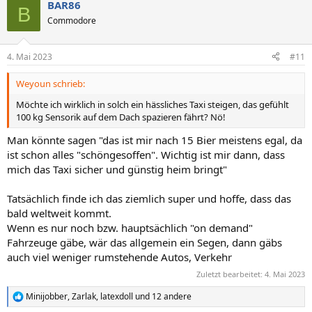
BAR86
k
B
t
Commodore
i
o
n
4. Mai 2023
#11
e
n
Weyoun schrieb:
:
Möchte ich wirklich in solch ein hässliches Taxi steigen, das gefühlt
100 kg Sensorik auf dem Dach spazieren fährt? Nö!
Man könnte sagen "das ist mir nach 15 Bier meistens egal, da
ist schon alles "schöngesoffen". Wichtig ist mir dann, dass
mich das Taxi sicher und günstig heim bringt"
Tatsächlich finde ich das ziemlich super und hoffe, dass das
bald weltweit kommt.
Wenn es nur noch bzw. hauptsächlich "on demand"
Fahrzeuge gäbe, wär das allgemein ein Segen, dann gäbs
auch viel weniger rumstehende Autos, Verkehr
Zuletzt bearbeitet:
4. Mai 2023
Minijobber
,
Zarlak
,
latexdoll
und 12 andere
R
e