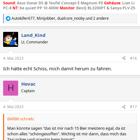
Sound:
Asus Xonar DS @ Teufel Concept E Magnum PE
Gehäuse:
Lian Li
PC-8
NT:
be quiet! PP 10 400W
Monitor:
BenQ BL3200PT & Sanyo PLV-Z5
Autokiller677
,
Minijobber
,
dualcore_nooby
und 2 andere
R
e
a
Land_Kind
k
t
Lt. Commander
i
o
n
4. Mai 2023
#16
e
n
Ich hätte echt Schiss, mich damit herum zu fahren.
:
Hovac
H
Captain
4. Mai 2023
#17
BAR86 schrieb:
Man könnte sagen "das ist mir nach 15 Bier meistens egal, da ist
schon alles "schöngesoffen". Wichtig ist mir dann, dass mich das
Taxi sicher und günstig heim bringt"