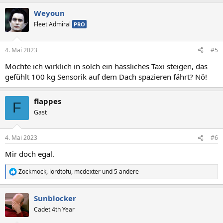
Weyoun
Fleet Admiral
PRO
4. Mai 2023
#5
Möchte ich wirklich in solch ein hässliches Taxi steigen, das
gefühlt 100 kg Sensorik auf dem Dach spazieren fährt? Nö!
flappes
F
Gast
4. Mai 2023
#6
Mir doch egal.
Zockmock
,
lordtofu
,
mcdexter
und 5 andere
R
e
a
Sunblocker
k
t
Cadet 4th Year
i
o