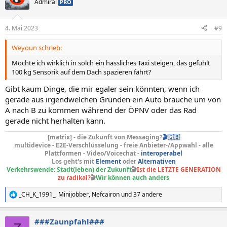
Admiral
PRO
i
o
n
4. Mai 2023
#9
e
n
Weyoun schrieb:
:
Möchte ich wirklich in solch ein hässliches Taxi steigen, das gefühlt
100 kg Sensorik auf dem Dach spazieren fährt?
Gibt kaum Dinge, die mir egaler sein könnten, wenn ich
gerade aus irgendwelchen Gründen ein Auto brauche um von
A nach B zu kommen während der ÖPNV oder das Rad
gerade nicht herhalten kann.
[matrix] - die Zukunft von Messaging?
🎬🇬🇧
multidevice - E2E-Verschlüsselung - freie Anbieter-/Appwahl - alle
Plattformen - Video/Voicechat -
interoperabel
Los geht's mit
Element
oder
Alternativen
Verkehrswende: Stadt(leben) der Zukunft
🎬
Ist die LETZTE GENERATION
zu radikal?
🎬
Wir können auch anders
_CH_K_1991_
,
Minijobber
,
Nefcairon
und 37 andere
R
e
a
###Zaunpfahl###
k