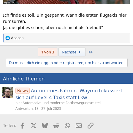
Ich finde es toll. Bin gespannt, wann die ersten flugtaxis hier
rumsurren.
Ja, die gibt es schon, aber noch nicht als "default"
Apacon
R
e
a
Letzte
1 von 3
Nächste
k
t
Du musst dich einloggen oder registrieren, um hier zu antworten.
i
o
n
Ähnliche Themen
e
n
:
Autonomes Fahren: Waymo fokussiert
News
sich auf Level-4-Taxis statt Lkw
nlr
Automotive und moderne Fortbewegungsmittel
Antworten
18
27. Juli 2023
Facebook
X (Twitter)
Bluesky
Reddit
WhatsApp
E-Mail
Link
Teilen: