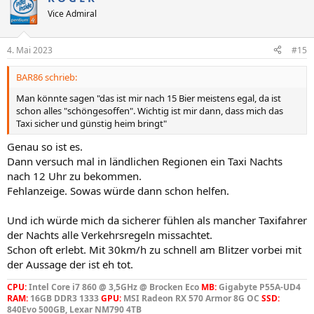
t
Vice Admiral
i
o
n
4. Mai 2023
#15
e
n
BAR86 schrieb:
:
Man könnte sagen "das ist mir nach 15 Bier meistens egal, da ist
schon alles "schöngesoffen". Wichtig ist mir dann, dass mich das
Taxi sicher und günstig heim bringt"
Genau so ist es.
Dann versuch mal in ländlichen Regionen ein Taxi Nachts
nach 12 Uhr zu bekommen.
Fehlanzeige. Sowas würde dann schon helfen.
Und ich würde mich da sicherer fühlen als mancher Taxifahrer
der Nachts alle Verkehrsregeln missachtet.
Schon oft erlebt. Mit 30km/h zu schnell am Blitzer vorbei mit
der Aussage der ist eh tot.
CPU:
Intel Core i7 860 @ 3,5GHz @ Brocken Eco
MB:
Gigabyte P55A-UD4
RAM:
16GB DDR3 1333
GPU:
MSI Radeon RX 570 Armor 8G OC
SSD:
840Evo 500GB, Lexar NM790 4TB