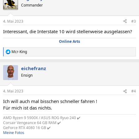
t
Commander
i
o
n
4. Mai 2023
#3
e
n
Interessant, die Interstate 10 wird stellenweise ausgelassen?
:
Online Arts
Mcr-King
R
e
a
eichefranz
k
t
Ensign
i
o
n
4. Mai 2023
#4
e
n
Ich will auch mal bisschen schneller fahren !
:
Für mich ist das nichts.
AMD Ryzen 9 5900X / ASUS ROG Ryuo 240 ✔️
Corsair Vengeance 64 GB RAM ✔️
GeForce RTX 4080 16 GB ✔️
Meine Fotos