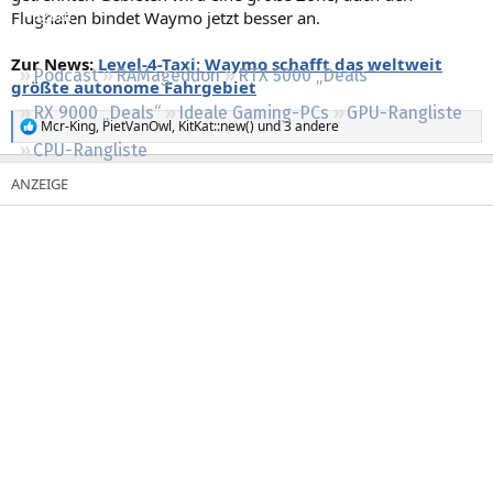
Flughafen bindet Waymo jetzt besser an.
Regeln
Zur News:
Level-4-Taxi: Waymo schafft das weltweit
Podcast
RAMageddon
RTX 5000 „Deals“
größte autonome Fahrgebiet
RX 9000 „Deals“
Ideale Gaming-PCs
GPU-Rangliste
Mcr-King
,
PietVanOwl
,
KitKat::new()
und 3 andere
R
CPU-Rangliste
e
a
k
t
i
o
n
e
n
: