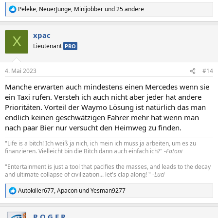
Peleke
,
NeuerJunge
,
Minijobber
und 25 andere
R
e
a
xpac
k
X
t
Lieutenant
PRO
i
o
n
4. Mai 2023
#14
e
n
Manche erwarten auch mindestens einen Mercedes wenn sie
:
ein Taxi rufen. Versteh ich auch nicht aber jeder hat andere
Prioritäten. Vorteil der Waymo Lösung ist natürlich das man
endlich keinen geschwätzigen Fahrer mehr hat wenn man
nach paar Bier nur versucht den Heimweg zu finden.
"Life is a bitch! Ich weiß ja nich, ich mein ich muss ja arbeiten, um es zu
finanzieren. Vielleicht bin die Bitch dann auch einfach ich?" -
Fatoni
"Entertainment is just a tool that pacifies the masses, and leads to the decay
and ultimate collapse of civilization... let's clap along! "
-Luci
Autokiller677
,
Apacon
und
Yesman9277
R
e
a
R O G E R
k