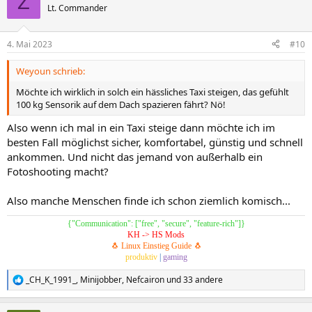
Z
t
Lt. Commander
i
o
n
4. Mai 2023
#10
e
n
Weyoun schrieb:
:
Möchte ich wirklich in solch ein hässliches Taxi steigen, das gefühlt
100 kg Sensorik auf dem Dach spazieren fährt? Nö!
Also wenn ich mal in ein Taxi steige dann möchte ich im
besten Fall möglichst sicher, komfortabel, günstig und schnell
ankommen. Und nicht das jemand von außerhalb ein
Fotoshooting macht?
Also manche Menschen finde ich schon ziemlich komisch...
{"Communication": ["free", "secure", "feature-rich"]}
KH -> HS Mods
🐧 Linux Einstieg Guide 🐧
produktiv
|
gaming
_CH_K_1991_
,
Minijobber
,
Nefcairon
und 33 andere
R
e
a