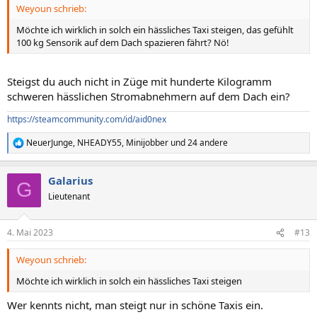
Weyoun schrieb:
Möchte ich wirklich in solch ein hässliches Taxi steigen, das gefühlt
100 kg Sensorik auf dem Dach spazieren fährt? Nö!
Steigst du auch nicht in Züge mit hunderte Kilogramm
schweren hässlichen Stromabnehmern auf dem Dach ein?
https://steamcommunity.com/id/aid0nex
NeuerJunge
,
NHEADY55
,
Minijobber
und 24 andere
R
e
a
Galarius
k
G
t
Lieutenant
i
o
n
4. Mai 2023
#13
e
n
Weyoun schrieb:
:
Möchte ich wirklich in solch ein hässliches Taxi steigen
Wer kennts nicht, man steigt nur in schöne Taxis ein.