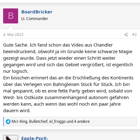
BoardBricker
B
Lt. Commander
4. Mai 2023
#2
Gute Sache. Ich fand schon das Video aus Chandler
beeindruckend, obwohl ja im Grunde keine schwarze Magie
gezeigt wurde. Dass jetzt wieder einen Schritt weiter
gegangen wird und sich das Gebiet vergrößert, ist eigentlich
nur logisch.
Ein bisschen erinnert das an die Erschließung des Kontinents
über das Verlegen von Bahngleisen Stück für Stück. Ich bin
mal gespannt, ob es eine fette Party geben wird, sobald von
West- bis Ostküste zusammenhängend autonom gefahren
werden kann, auch wenn das wohl noch ein paar Jahre
dauern wird.
Mcr-King
,
Bulletchief
,
el_froggo
und 4 andere
R
e
a
Eagle-PsyX-
k