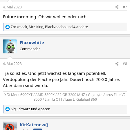
n
4. Mai 2023
#7
e
n
Future incoming. Ob wir wollen oder nicht.
:
Zockmock
,
Mcr-King
,
Blackvoodoo
und 4 andere
R
e
a
Floxxwhite
k
t
Commander
i
o
n
4. Mai 2023
#8
e
n
Tja so ist es. Und jetzt wächst es langsam potentiell.
:
Verdopplung der Fläche pro Jahr. Dauert noch 20-30 Jahre.
Aber dann sind wir da.
XFX Merc 6900XT / AMD 5800X / 32 GB 3200 MHZ / Gigabyte Aorus Elite V2
B550 / Lian Li O11 / Lian Li Galahad 360
SigiSchwarz
und
Apacon
R
e
a
KitKat::new()
k
t