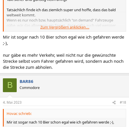
Tatsächlich finde ich das ziemlich super und hoffe, dass das bald
weltweit kommt.
Wenn es nur noch bzw. hauptsächlich "on demand" Fahrzeuge
gäbe, wär das allgemein ein Segen, dann gäbs auch viel weniger
Zum Vergrößern anklicken....
rumstehende Autos, Verkehr
Mir ist sogar nach 10 Bier schon egal wie ich gefahren werde
;-),
nur gäbe es mehr Verkehr, weil nicht nur die gewünschte
Strecke selbst vom Fahrer gefahren wird, sondern auch noch
die Strecke zum abholen.
BAR86
B
Commodore
4. Mai 2023
#18
Hovac schrieb:
Mir ist sogar nach 10 Bier schon egal wie ich gefahren werde ;-),