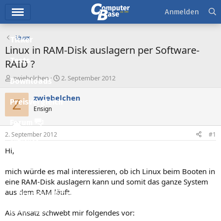
Hauptmenü
Anmelden
Linux
Ticker
Linux in RAM-Disk auslagern per Software-
Tests
RAID ?
E
E
zwiebelchen
2. September 2012
Downloads
r
r
s
s
zwiebelchen
Z
Preisvergleich
t
t
Ensign
e
e
l
l
Forum
l
l
2. September 2012
#1
e
t
Aktuelles
r
a
Hi,
m
Empfohlene Inhalte
mich würde es mal interessieren, ob ich Linux beim Booten in
Neue Beiträge
eine RAM-Disk auslagern kann und somit das ganze System
aus dem RAM läuft.
Neueste Aktivitäten
Leserartikel
Als Ansatz schwebt mir folgendes vor: