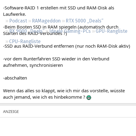
Regeln
-Software-RAID 1 erstellen mit SSD und RAM-Disk als
Laufwerke.
Podcast
RAMageddon
RTX 5000 „Deals“
-Beim Booten SSD in RAM spiegeln (automatisch durch
RX 9000 „Deals“
Ideale Gaming-PCs
GPU-Rangliste
Starten des RAID-Verbundes ?)
CPU-Rangliste
-SSD aus RAID-Verbund entfernen (nur noch RAM-Disk aktiv)
-vor dem Runterfahren SSD wieder in den Verbund
aufnehmen, synchronisieren
-abschalten
Wenn das alles so klappt, wie ich mir das vorstelle, wüsste
auch jemand, wie ich es hinbekomme ?