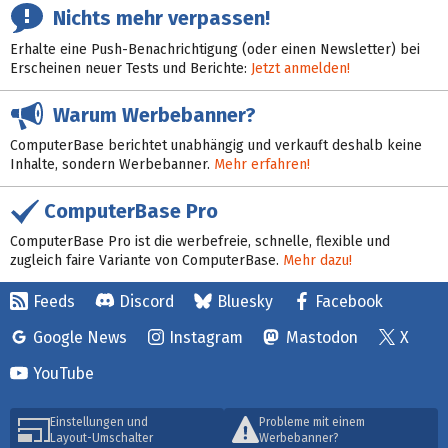
Nichts mehr verpassen!
Erhalte eine Push-Benachrichtigung (oder einen Newsletter) bei
Erscheinen neuer Tests und Berichte:
Jetzt anmelden!
Warum Werbebanner?
ComputerBase berichtet unabhängig und verkauft deshalb keine
Inhalte, sondern Werbebanner.
Mehr erfahren!
ComputerBase Pro
ComputerBase Pro ist die werbefreie, schnelle, flexible und
zugleich faire Variante von ComputerBase.
Mehr dazu!
Feeds
Discord
Bluesky
Facebook
Google News
Instagram
Mastodon
X
YouTube
Einstellungen und
Probleme mit einem
Layout-Umschalter
Werbebanner?