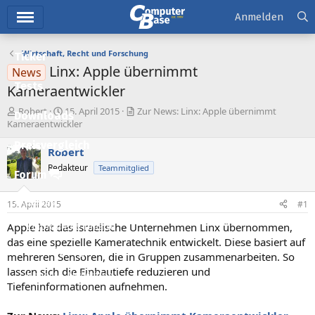
Hauptmenü
Anmelden
Wirtschaft, Recht und Forschung
Ticker
Linx: Apple übernimmt
News
Tests
Kameraentwickler
E
E
Robert
15. April 2015
Zur News: Linx: Apple übernimmt
Downloads
r
r
Kameraentwickler
s
s
Preisvergleich
t
t
Robert
e
e
Redakteur
Teammitglied
l
l
Forum
l
l
e
t
Aktuelles
15. April 2015
#1
r
a
m
Apple hat das israelische Unternehmen Linx übernommen,
Empfohlene Inhalte
das eine spezielle Kameratechnik entwickelt. Diese basiert auf
Neue Beiträge
mehreren Sensoren, die in Gruppen zusammenarbeiten. So
lassen sich die Einbautiefe reduzieren und
Neueste Aktivitäten
Tiefeninformationen aufnehmen.
Leserartikel