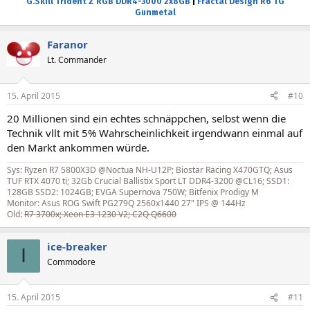
G.Skill Trident Z RGB DDR4-3000 2x8GB
|
Fractal Design R6 TG
Gunmetal
Faranor
Lt. Commander
15. April 2015
#10
20 Millionen sind ein echtes schnäppchen, selbst wenn die
Technik vllt mit 5% Wahrscheinlichkeit irgendwann einmal auf
den Markt ankommen würde.
Sys: Ryzen R7 5800X3D @Noctua NH-U12P; Biostar Racing X470GTQ; Asus
TUF RTX 4070 ti; 32Gb Crucial Ballistix Sport LT DDR4-3200 @CL16; SSD1:
128GB SSD2: 1024GB; EVGA Supernova 750W; Bitfenix Prodigy M
Monitor: Asus ROG Swift PG279Q 2560x1440 27" IPS @ 144Hz
Old:
R7 3700x; Xeon E3 1230 V2; C2Q Q6600
ice-breaker
I
Commodore
15. April 2015
#11