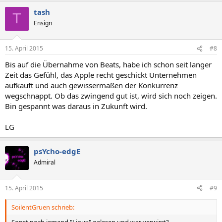
tash
T
Ensign
15. April 2015
#8
Bis auf die Übernahme von Beats, habe ich schon seit langer
Zeit das Gefühl, das Apple recht geschickt Unternehmen
aufkauft und auch gewissermaßen der Konkurrenz
wegschnappt. Ob das zwingend gut ist, wird sich noch zeigen.
Bin gespannt was daraus in Zukunft wird.
LG
psYcho-edgE
Admiral
15. April 2015
#9
SoilentGruen schrieb:
Sonst noch jemand "Linux" gelesen und war verwirrt?