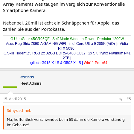
Array Kameras was taugen im vergleich zur Konventionelle
Smartphone Kamera.
Nebenbei, 20mil ist echt ein Schnäppchen für Apple, das
zahlen Sie aus der Portokasse.
LG UltraGear 45GR95QE | Self-Made Wooden Tower | Predator 1200W |
Asus Rog Strix Z890-A GAMING WIFI | Intel Core Ultra 9 285K (AiO) | nVidia
RTX 5090 |
G.Skill Trident Z5 RGB 2x 32GB DDR5-6400 CL32 | 2x SK Hynix Platinum P41
2TB |
Logitech G915 X LS & G502 X LS |
Win11 Pro x64
estros
Fleet Admiral
15. April 2015
#5
Sithys schrieb:
Na, hoffentlich verschwindet beim 6S dann die Kamera vollständig
im Gehäuse!