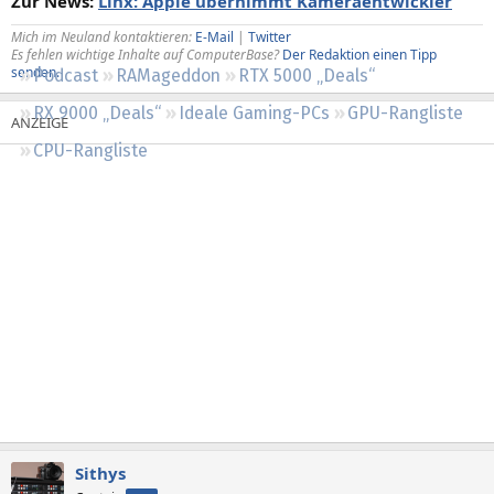
Zur News:
Linx: Apple übernimmt Kameraentwickler
Regeln
Mich im Neuland kontaktieren:
E-Mail
|
Twitter
Es fehlen wichtige Inhalte auf ComputerBase?
Der Redaktion einen Tipp
senden.
Podcast
RAMageddon
RTX 5000 „Deals“
RX 9000 „Deals“
Ideale Gaming-PCs
GPU-Rangliste
CPU-Rangliste
Sithys