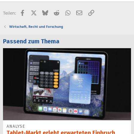
Facebook
X (Twitter)
Bluesky
Reddit
WhatsApp
E-Mail
Link
Teilen:
Wirtschaft, Recht und Forschung
Passend zum Thema
ANALYSE
Tablet-Markt erlebt erwarteten Einbruch