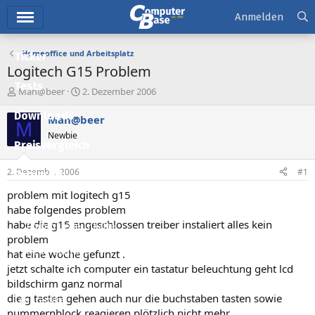
Hauptmenü
Anmelden
Homeoffice und Arbeitsplatz
Ticker
Logitech G15 Problem
Tests
E
E
Man@beer
2. Dezember 2006
r
r
Downloads
s
s
Man@beer
M
t
t
Newbie
e
e
Preisvergleich
l
l
l
l
2. Dezember 2006
#1
Forum
e
t
r
a
problem mit logitech g15
Aktuelles
m
habe folgendes problem
habe die g15 angeschlossen treiber instaliert alles kein
Empfohlene Inhalte
problem
Neue Beiträge
hat eine woche gefunzt .
jetzt schalte ich computer ein tastatur beleuchtung geht lcd
Neueste Aktivitäten
bildschirm ganz normal
die g tasten gehen auch nur die buchstaben tasten sowie
Leserartikel
nummernblock reagieren plötzlich nicht mehr