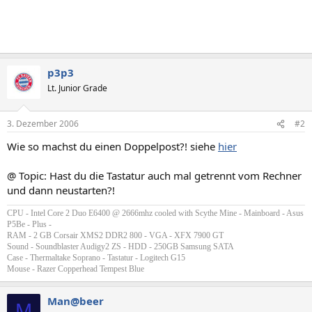
p3p3
Lt. Junior Grade
3. Dezember 2006
#2
Wie so machst du einen Doppelpost?! siehe
hier
@ Topic: Hast du die Tastatur auch mal getrennt vom Rechner
und dann neustarten?!
CPU - Intel Core 2 Duo E6400 @ 2666mhz cooled with Scythe Mine - Mainboard - Asus
P5Be - Plus -
RAM - 2 GB Corsair XMS2 DDR2 800 - VGA - XFX 7900 GT
Sound - Soundblaster Audigy2 ZS - HDD - 250GB Samsung SATA
Case - Thermaltake Soprano - Tastatur - Logitech G15
Mouse - Razer Copperhead Tempest Blue
Man@beer
M