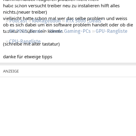
Regeln
habe schon versucht treiber neu zu instalieren hilft alles
nichts.(neuer treiber)
vielleicht hatte schon mal wer das selbe problem und weiss
Podcast
RAMageddon
RTX 5000 „Deals“
ob es sich dabei um ein software problem handelt oder ob die
tastatur hinüber sein könnte.
RX 9000 „Deals“
Ideale Gaming-PCs
GPU-Rangliste
CPU-Rangliste
(schreibe mit alter tastatur)
danke für etweige tipps