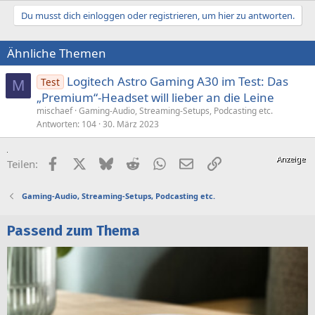
Du musst dich einloggen oder registrieren, um hier zu antworten.
Ähnliche Themen
Logitech Astro Gaming A30 im Test: Das
Test
M
„Premium“-Headset will lieber an die Leine
mischaef
Gaming-Audio, Streaming-Setups, Podcasting etc.
Antworten
104
30. März 2023
Facebook
X (Twitter)
Bluesky
Reddit
WhatsApp
E-Mail
Link
Teilen:
Gaming-Audio, Streaming-Setups, Podcasting etc.
Passend zum Thema