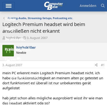
Hauptmenü
Anmelden
Gaming-Audio, Streaming-Setups, Podcasting etc.
Ticker
Logitech Premium headset wird beim
Tests
anschließen nicht erkannt
E
E
highskiller
3. August 2007
Downloads
r
r
s
s
highskiller
H
Preisvergleich
t
t
Newbie
e
e
l
l
Forum
l
l
3. August 2007
#1
e
t
Aktuelles
r
a
mein PC erkennt mein Logitech Premium headset nicht. ich
m
Empfohlene Inhalte
habe die funktionstüchtigkeit an meinem alten pc getestet un
dort funktioniert es! überall ist nur unbekanntes gerät
Neue Beiträge
aufgelistet
Neueste Aktivitäten
hab jetzt schon alles mögliche ausprobiert! wisst ihr wie man
Leserartikel
das headset aktiviert oda so?