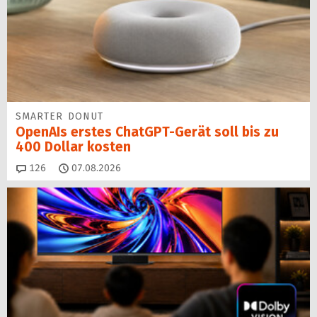
SMARTER DONUT
OpenAIs erstes ChatGPT-Gerät soll bis zu
400 Dollar kosten
Kommentare
126
07.08.2026