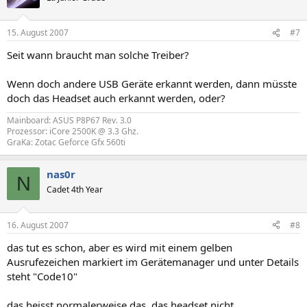
15. August 2007
#7
Seit wann braucht man solche Treiber?
Wenn doch andere USB Geräte erkannt werden, dann müsste
doch das Headset auch erkannt werden, oder?
Mainboard: ASUS P8P67 Rev. 3.0
Prozessor: iCore 2500K @ 3.3 Ghz.
GraKa: Zotac Geforce Gfx 560ti
nas0r
N
Cadet 4th Year
16. August 2007
#8
das tut es schon, aber es wird mit einem gelben
Ausrufezeichen markiert im Gerätemanager und unter Details
steht "Code10"
das heisst normalerweise das, das headset nicht