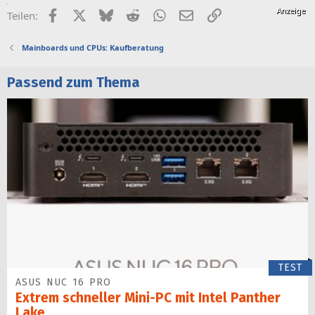
Facebook
X (Twitter)
Bluesky
Reddit
WhatsApp
E-Mail
Link
Teilen:
Mainboards und CPUs: Kaufberatung
Passend zum Thema
TEST
ASUS NUC 16 PRO
Extrem schneller Mini-PC mit Intel Panther
Lake