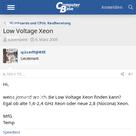
Hauptmenü
Anmelden
Mainboards und CPUs: Kaufberatung
Ticker
Low Voltage Xeon
Tests
E
E
q3tempest
6. März 2005
r
r
Downloads
s
s
q3tempest
t
t
Lieutenant
e
e
Preisvergleich
l
l
l
l
6. März 2005
#1
Forum
e
t
r
a
Hi,
Aktuelles
m
weiss jemand wo ich die Low Voltage Xeon finden kann?
Empfohlene Inhalte
Egal ob alte 1,6-2,4 GHz Xeon oder neue 2,8 (Nocona) Xeon.
Neue Beiträge
MfG
Neueste Aktivitäten
Temp
Leserartikel
Speedtest