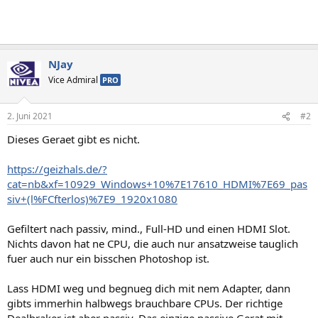
NJay
Vice Admiral
PRO
2. Juni 2021
#2
Dieses Geraet gibt es nicht.
https://geizhals.de/?
cat=nb&xf=10929_Windows+10%7E17610_HDMI%7E69_pas
siv+(l%FCfterlos)%7E9_1920x1080
Gefiltert nach passiv, mind., Full-HD und einen HDMI Slot.
Nichts davon hat ne CPU, die auch nur ansatzweise tauglich
fuer auch nur ein bisschen Photoshop ist.
Lass HDMI weg und begnueg dich mit nem Adapter, dann
gibts immerhin halbwegs brauchbare CPUs. Der richtige