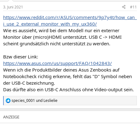
3. Juni 2021
#11
https://www.reddit.com/r/ASUS/comments/9p7y4t/how_can_
i_use_2_external_monitor_with_my_ux360/
Wie es aussieht, wird bei dem Modell nur ein externer
Monitor über (micro)HDMI unterstützt. USB C -> HDMI
scheint grundsätzlich nicht unterstützt zu werden.
Bzw dieser Link:
https://www.asus.com/us/support/FAQ/1042843/
Wenn ich die Produktbilder deines Asus Zenbooks auf
Notebookcheck richtig erkenne, fehlt das "D" Symbol neben
der USB-C bezeichnung.
Das dürfte also ein USB-C Anschluss ohne Video-output sein.
species_0001
und
Leslielie
R
e
a
k
t
i
o
n