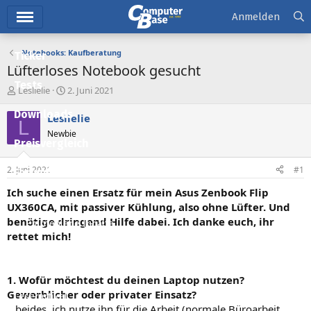
Hauptmenü
Anmelden
Notebooks: Kaufberatung
Ticker
Lüfterloses Notebook gesucht
Tests
E
E
Leslielie
2. Juni 2021
r
r
Downloads
s
s
Leslielie
L
t
t
Newbie
e
e
Preisvergleich
l
l
l
l
2. Juni 2021
#1
Forum
e
t
r
a
Ich suche einen Ersatz für mein Asus Zenbook Flip
Aktuelles
m
UX360CA, mit passiver Kühlung, also ohne Lüfter. Und
benötige dringend Hilfe dabei. Ich danke euch, ihr
Empfohlene Inhalte
rettet mich!
Neue Beiträge
Neueste Aktivitäten
1. Wofür möchtest du deinen Laptop nutzen?
Gewerblicher oder privater Einsatz?
Leserartikel
…beides, ich nutze ihn für die Arbeit (normale Büroarbeit,