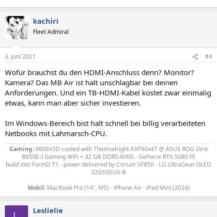
kachiri
Fleet Admiral
3. Juni 2021
#4
Wofür brauchst du den HDMI-Anschluss denn? Monitor?
Kamera? Das MB Air ist halt unschlagbar bei deinen
Anforderungen. Und ein TB-HDMI-Kabel kostet zwar einmalig
etwas, kann man aber sicher investieren.
Im Windows-Bereich bist halt schnell bei billig verarbeiteten
Netbooks mit Lahmarsch-CPU.
Gaming:
9800X3D
cooled with Thermalright AXP90x47
@ ASUS ROG Strix
B650E-I Gaming WiFi + 32 GB DDR5-6000 - GeForce RTX 5080 FE
build into FormD T1 - power delivered by
Corsair SF850 - LG UltraGear OLED
32GS95UX-B
Mobil:
MacBook Pro (14", M5) - iPhone Air - iPad Mini (2024)
Leslielie
L