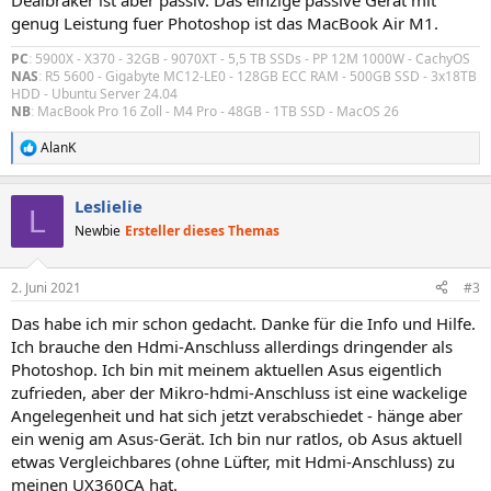
Dealbraker ist aber passiv. Das einzige passive Gerat mit
genug Leistung fuer Photoshop ist das MacBook Air M1.
PC
:
5900X - X370 - 32GB - 9070XT - 5,5 TB SSDs - PP 12M 1000W - CachyOS
NAS
:
R5 5600 - Gigabyte MC12-LE0 - 128GB ECC RAM - 500GB SSD - 3x18TB
HDD - Ubuntu Server 24.04
NB
:
MacBook Pro 16 Zoll - M4 Pro - 48GB - 1TB SSD - MacOS 26
AlanK
R
e
a
Leslielie
k
L
t
Newbie
Ersteller dieses Themas
i
o
n
2. Juni 2021
#3
e
n
Das habe ich mir schon gedacht. Danke für die Info und Hilfe.
:
Ich brauche den Hdmi-Anschluss allerdings dringender als
Photoshop. Ich bin mit meinem aktuellen Asus eigentlich
zufrieden, aber der Mikro-hdmi-Anschluss ist eine wackelige
Angelegenheit und hat sich jetzt verabschiedet - hänge aber
ein wenig am Asus-Gerät. Ich bin nur ratlos, ob Asus aktuell
etwas Vergleichbares (ohne Lüfter, mit Hdmi-Anschluss) zu
meinen UX360CA hat.