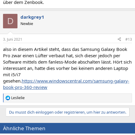
über dem Zenbook.
darkgrey1
D
Newbie
3. Juni 2021
#13
also in diesem Artikel steht, dass das Samsung Galaxy Book
Pro zwar einen Lüfter verbaut hat, sich dieser jedoch per
Software mittels dem fanless-Mode abschalten lässt. Hört sich
interessant an, hatte dies vorher bei keinem anderen Laptop
mit i5/i7
gesehen.
https://www.windowscentral.com/samsung-galaxy-
book-pro-360-review
Leslielie
R
e
a
Du musst dich einloggen oder registrieren, um hier zu antworten.
k
t
i
Ähnliche Themen
o
n