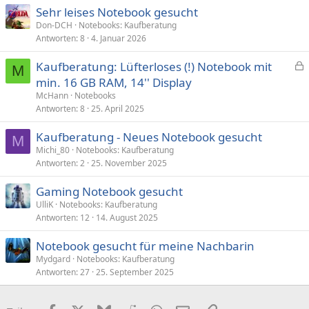
e
Sehr leises Notebook gesucht
n
Don-DCH
Notebooks: Kaufberatung
:
Antworten
8
4. Januar 2026
Kaufberatung: Lüfterloses (!) Notebook mit
M
e
min. 16 GB RAM, 14'' Display
s
McHann
Notebooks
p
Antworten
8
25. April 2025
e
Kaufberatung - Neues Notebook gesucht
r
M
Michi_80
Notebooks: Kaufberatung
r
Antworten
2
25. November 2025
t
Gaming Notebook gesucht
UlliK
Notebooks: Kaufberatung
Antworten
12
14. August 2025
Notebook gesucht für meine Nachbarin
Mydgard
Notebooks: Kaufberatung
Antworten
27
25. September 2025