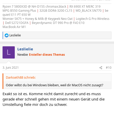
Ryzen 7 5800X3D @ NH-D15S chromax.black
|
RX 6900 XT MERC 319
MPG B550 Gaming Plus
|
32GB DDR4-3200 CL15
|
WD_BLACK SN770
|
be
quiet! E11 PT 650 W
Womier SK75 + Honey & Milk @ Keygeek Neo Oat
|
Logitech G Pro Wireless
|
Dell S2721DGFA
|
Beyerdynamic DT 990 Pro @ FiiO E10
MacBook Air M1
Leslielie
R
e
a
Leslielie
k
L
t
Newbie
Ersteller dieses Themas
i
o
n
3. Juni 2021
#10
e
n
Darkseth88 schrieb:
:
Oder willst du bei Windows bleiben, weil dir MacOS nicht zusagt?
Exakt so ist es. Komme nicht damit zurecht und es muss
gerade eher schnell gehen mit einem neuen Gerät und die
Umstellung fiele mir doch zu schwer.