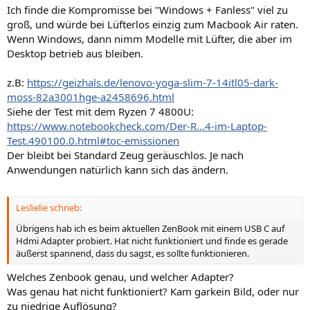
Ich finde die Kompromisse bei "Windows + Fanless" viel zu
groß, und würde bei Lüfterlos einzig zum Macbook Air raten.
Wenn Windows, dann nimm Modelle mit Lüfter, die aber im
Desktop betrieb aus bleiben.
z.B:
https://geizhals.de/lenovo-yoga-slim-7-14itl05-dark-
moss-82a3001hge-a2458696.html
Siehe der Test mit dem Ryzen 7 4800U:
https://www.notebookcheck.com/Der-R...4-im-Laptop-
Test.490100.0.html#toc-emissionen
Der bleibt bei Standard Zeug geräuschlos. Je nach
Anwendungen natürlich kann sich das ändern.
Leslielie schrieb:
Übrigens hab ich es beim aktuellen ZenBook mit einem USB C auf
Hdmi Adapter probiert. Hat nicht funktioniert und finde es gerade
äußerst spannend, dass du sagst, es sollte funktionieren.
Welches Zenbook genau, und welcher Adapter?
Was genau hat nicht funktioniert? Kam garkein Bild, oder nur
zu niedrige Auflösung?