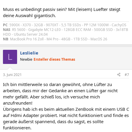
Muss es unbedingt passiv sein? Mit (leisem) Luefter steigt
deine Auswahl gigantisch.
PC
:
5900X - X370 - 32GB - 9070XT - 5,5 TB SSDs - PP 12M 1000W - CachyOS
NAS
:
R5 5600 - Gigabyte MC12-LE0 - 128GB ECC RAM - 500GB SSD - 3x18TB
HDD - Ubuntu Server 24.04
NB
:
MacBook Pro 16 Zoll - M4 Pro - 48GB - 1TB SSD - MacOS 26
Leslielie
L
Newbie
Ersteller dieses Themas
3. Juni 2021
#7
Ich bin mittlerweile so daran gewöhnt, ohne Lüfter zu
arbeiten, dass mir der Gedanke an einen Lüfter gar nicht
mehr gefällt. Aber schieß los, ich versuche mich
anzufreunden!
Übrigens hab ich es beim aktuellen ZenBook mit einem USB C
auf Hdmi Adapter probiert. Hat nicht funktioniert und finde es
gerade äußerst spannend, dass du sagst, es sollte
funktionieren.