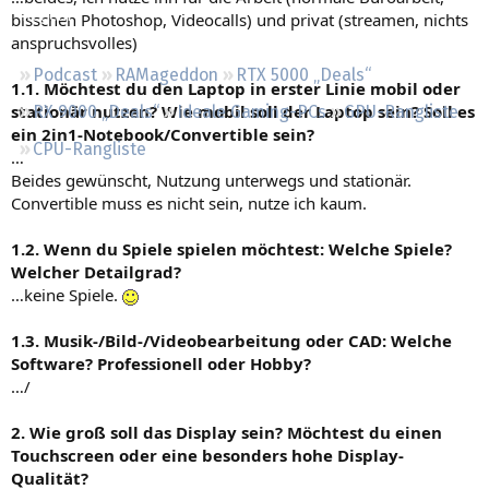
Regeln
bisschen Photoshop, Videocalls) und privat (streamen, nichts
anspruchsvolles)
Podcast
RAMageddon
RTX 5000 „Deals“
1.1. Möchtest du den Laptop in erster Linie mobil oder
stationär nutzen? Wie mobil soll der Laptop sein? Soll es
RX 9000 „Deals“
Ideale Gaming-PCs
GPU-Rangliste
ein 2in1-Notebook/Convertible sein?
CPU-Rangliste
…
Beides gewünscht, Nutzung unterwegs und stationär.
Convertible muss es nicht sein, nutze ich kaum.
1.2. Wenn du Spiele spielen möchtest: Welche Spiele?
Welcher Detailgrad?
…keine Spiele.
1.3. Musik-/Bild-/Videobearbeitung oder CAD: Welche
Software? Professionell oder Hobby?
…/
2. Wie groß soll das Display sein? Möchtest du einen
Touchscreen oder eine besonders hohe Display-
Qualität?