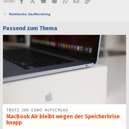
Facebook
X (Twitter)
Bluesky
Reddit
WhatsApp
E-Mail
Link
Teilen:
Notebooks: Kaufberatung
Passend zum Thema
TROTZ 200 EURO AUFSCHLAG
MacBook Air bleibt wegen der Speicherkrise
knapp