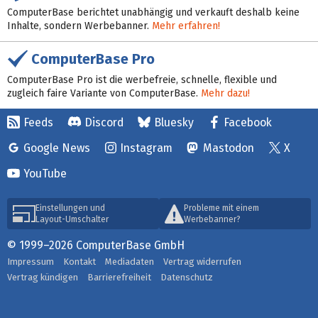
ComputerBase berichtet unabhängig und verkauft deshalb keine
Inhalte, sondern Werbebanner.
Mehr erfahren!
ComputerBase Pro
ComputerBase Pro ist die werbefreie, schnelle, flexible und
zugleich faire Variante von ComputerBase.
Mehr dazu!
Feeds
Discord
Bluesky
Facebook
Google News
Instagram
Mastodon
X
YouTube
Einstellungen und
Probleme mit einem
Layout-Umschalter
Werbebanner?
© 1999–2026 ComputerBase GmbH
Impressum
Kontakt
Mediadaten
Vertrag widerrufen
Vertrag kündigen
Barrierefreiheit
Datenschutz