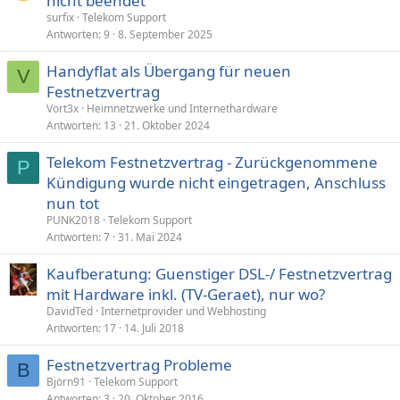
nicht beendet
surfix
Telekom Support
Antworten
9
8. September 2025
Handyflat als Übergang für neuen
V
Festnetzvertrag
Vort3x
Heimnetzwerke und Internethardware
Antworten
13
21. Oktober 2024
Telekom Festnetzvertrag - Zurückgenommene
P
Kündigung wurde nicht eingetragen, Anschluss
nun tot
PUNK2018
Telekom Support
Antworten
7
31. Mai 2024
Kaufberatung: Guenstiger DSL-/ Festnetzvertrag
mit Hardware inkl. (TV-Geraet), nur wo?
DavidTed
Internetprovider und Webhosting
Antworten
17
14. Juli 2018
Festnetzvertrag Probleme
B
Björn91
Telekom Support
Antworten
3
20. Oktober 2016