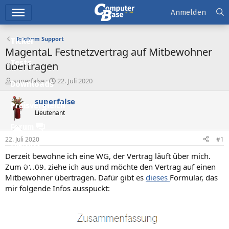
Hauptmenü
Anmelden
Telekom Support
Ticker
MagentaL Festnetzvertrag auf Mitbewohner
Tests
übertragen
E
E
superfalse
22. Juli 2020
Downloads
r
r
s
s
superfalse
Preisvergleich
t
t
Lieutenant
e
e
l
l
Forum
l
l
22. Juli 2020
#1
e
t
Aktuelles
r
a
Derzeit bewohne ich eine WG, der Vertrag läuft über mich.
m
Empfohlene Inhalte
Zum 01.09. ziehe ich aus und möchte den Vertrag auf einen
Mitbewohner übertragen. Dafür gibt es
dieses
Formular, das
Neue Beiträge
mir folgende Infos ausspuckt:
Neueste Aktivitäten
Leserartikel