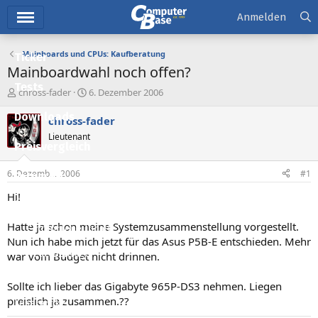
Hauptmenü
Anmelden
Mainboards und CPUs: Kaufberatung
Ticker
Mainboardwahl noch offen?
Tests
E
E
chross-fader
6. Dezember 2006
r
r
Downloads
s
s
chross-fader
t
t
Lieutenant
e
e
Preisvergleich
l
l
l
l
6. Dezember 2006
#1
Forum
e
t
r
a
Hi!
Aktuelles
m
Hatte ja schon meine Systemzusammenstellung vorgestellt.
Empfohlene Inhalte
Nun ich habe mich jetzt für das Asus P5B-E entschieden. Mehr
Neue Beiträge
war vom Budget nicht drinnen.
Neueste Aktivitäten
Sollte ich lieber das Gigabyte 965P-DS3 nehmen. Liegen
preislich ja zusammen.??
Leserartikel