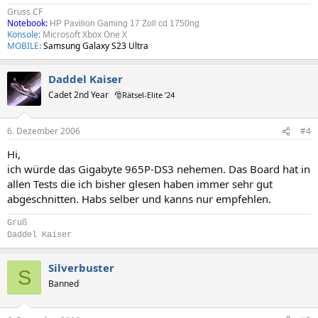
Gruss CF
Notebook:
HP Pavilion Gaming 17 Zoll cd 1750ng
Konsole:
Microsoft Xbox One X
MOBILE:
Samsung Galaxy S23 Ultra
Daddel Kaiser
Cadet 2nd Year
🎅Rätsel-Elite ’24
6. Dezember 2006
#4
Hi,
ich würde das Gigabyte 965P-DS3 nehemen. Das Board hat in
allen Tests die ich bisher glesen haben immer sehr gut
abgeschnitten. Habs selber und kanns nur empfehlen.
Gruß
Daddel Kaiser
Silverbuster
S
Banned