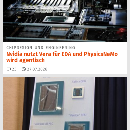
CHIPDESIGN UND ENGINEERING
Nvidia nutzt Vera für EDA und PhysicsNeMo
wird agentisch
Kommentare
23
27.07.2026