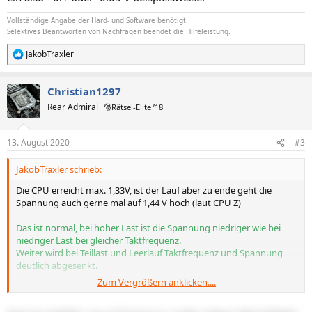
Vollständige Angabe der Hard- und Software benötigt.
Selektives Beantworten von Nachfragen beendet die Hilfeleistung.
JakobTraxler
R
e
a
Christian1297
k
t
Rear Admiral
🎅Rätsel-Elite ’18
i
o
n
13. August 2020
#3
e
n
JakobTraxler schrieb:
:
Die CPU erreicht max. 1,33V, ist der Lauf aber zu ende geht die
Spannung auch gerne mal auf 1,44 V hoch (laut CPU Z)
Das ist normal, bei hoher Last ist die Spannung niedriger wie bei
niedriger Last bei gleicher Taktfrequenz.
Weiter wird bei Teillast und Leerlauf Taktfrequenz und Spannung
deutlich abgesenkt.
Zum Vergrößern anklicken....
weiß jemand die Spannung der CPU oder ist das unterschiedlich?