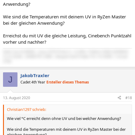
Anwendung?
Wie sind die Temperaturen mit deinem UV in RyZen Master
bei der gleichen Anwendung?
Erreichst du mit UV die gleiche Leistung, Cinebench Punktzahl
vorher und nachher?
Intel Core i9 9900k | Asus Z370 Prime-A | G.SKILL Trident Z RGB 3200MHZ
CL14 32GB | EKWB RTX 2080 | Bequiet Dark Power Pro 10 550W | Corsair
570X
JakobTraxler
J
Cadet 4th Year
Ersteller dieses Themas
13. August 2020
#18
Christian1297 schrieb:
Wie viel °C erreicht denn ohne UV und bei welcher Anwendung?
Wie sind die Temperaturen mit deinem UV in RyZen Master bei der
gleichen Anwendung?