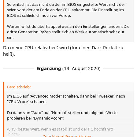
So einfach ist das nicht da der im BIOS eingestellte Wert nicht der
seien wird der am Ende an der CPU ankommt. Die Einstellung im
BIOS ist schließlich noch vor Vdrop.
Warum willst du überhaupt etwas an den Einstellungen ändern. Die
dritte Generation RyZen stellt sich ab Werk automatisch sehr gut
ein.
Da meine CPU relativ heiß wird (für einen Dark Rock 4 zu
heiß).
Ergänzung
(
13. August 2020
)
Bard schrieb:
Im BIOS auf "Advanced Mode" schalten, dann bei "Tweaker" nach
"CPU Vcore" schauen.
Da dann von "Auto" auf "Normal" stellen und folgende Werte
probieren bei "Dynamic Vcore":
-0.1v (bester Wert, wenn es stabil ist und der PC hochfährt)
-0.075v
Zum Vergrößern anklicken....