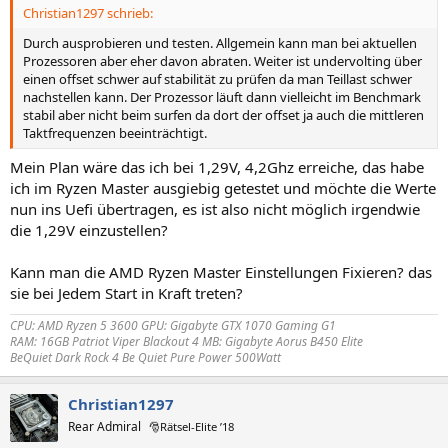
Christian1297 schrieb:
Durch ausprobieren und testen. Allgemein kann man bei aktuellen
Prozessoren aber eher davon abraten. Weiter ist undervolting über
einen offset schwer auf stabilität zu prüfen da man Teillast schwer
nachstellen kann. Der Prozessor läuft dann vielleicht im Benchmark
stabil aber nicht beim surfen da dort der offset ja auch die mittleren
Taktfrequenzen beeinträchtigt.
Mein Plan wäre das ich bei 1,29V, 4,2Ghz erreiche, das habe
ich im Ryzen Master ausgiebig getestet und möchte die Werte
nun ins Uefi übertragen, es ist also nicht möglich irgendwie
die 1,29V einzustellen?
Kann man die AMD Ryzen Master Einstellungen Fixieren? das
sie bei Jedem Start in Kraft treten?
CPU: AMD Ryzen 5 3600 GPU: Gigabyte GTX 1070 Gaming G1
RAM: 16GB Patriot Viper Blackout 4 MB: Gigabyte Aorus B450 Elite
BeQuiet Dark Rock 4 Be Quiet Pure Power 500Watt
Christian1297
Rear Admiral
🎅Rätsel-Elite ’18