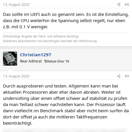
13. August 2020
#8
Das sollte im UEFI auch so genannt sein. Es ist die Einstellung,
dass die CPU weiterhin die Spannung selbst regelt, nur eben
z.B. mit 0.1 V weniger.
Vollständige Angabe der Hard- und Software benötigt.
Selektives Beantworten von Nachfragen beendet die Hilfeleistung.
Christian1297
Rear Admiral
🎅Rätsel-Elite ’18
13. August 2020
#9
Durch ausprobieren und testen. Allgemein kann man bei
aktuellen Prozessoren aber eher davon abraten. Weiter ist
undervolting über einen offset schwer auf stabilität zu prüfen
da man Teillast schwer nachstellen kann. Der Prozessor läuft
dann vielleicht im Benchmark stabil aber nicht beim surfen da
dort der offset ja auch die mittleren Taktfrequenzen
beeinträchtigt.