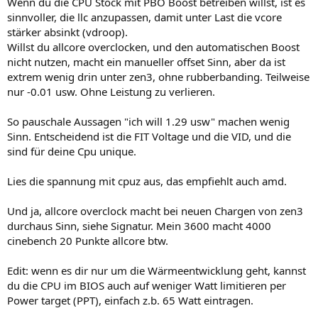
Wenn du die CPU Stock mit PBO Boost betreiben willst, ist es
sinnvoller, die llc anzupassen, damit unter Last die vcore
stärker absinkt (vdroop).
Willst du allcore overclocken, und den automatischen Boost
nicht nutzen, macht ein manueller offset Sinn, aber da ist
extrem wenig drin unter zen3, ohne rubberbanding. Teilweise
nur -0.01 usw. Ohne Leistung zu verlieren.
So pauschale Aussagen "ich will 1.29 usw" machen wenig
Sinn. Entscheidend ist die FIT Voltage und die VID, und die
sind für deine Cpu unique.
Lies die spannung mit cpuz aus, das empfiehlt auch amd.
Und ja, allcore overclock macht bei neuen Chargen von zen3
durchaus Sinn, siehe Signatur. Mein 3600 macht 4000
cinebench 20 Punkte allcore btw.
Edit: wenn es dir nur um die Wärmeentwicklung geht, kannst
du die CPU im BIOS auch auf weniger Watt limitieren per
Power target (PPT), einfach z.b. 65 Watt eintragen.