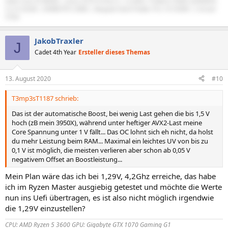
Intel Core i9 9900k | Asus Z370 Prime-A | G.SKILL Trident Z RGB 3200MHZ
CL14 32GB | EKWB RTX 2080 | Bequiet Dark Power Pro 10 550W | Corsair
570X
JakobTraxler
J
Cadet 4th Year
Ersteller dieses Themas
13. August 2020
#10
T3mp3sT1187 schrieb:
Das ist der automatische Boost, bei wenig Last gehen die bis 1,5 V
hoch (zB mein 3950X), während unter heftiger AVX2-Last meine
Core Spannung unter 1 V fällt... Das OC lohnt sich eh nicht, da holst
du mehr Leistung beim RAM... Maximal ein leichtes UV von bis zu
0,1 V ist möglich, die meisten verlieren aber schon ab 0,05 V
negativem Offset an Boostleistung...
Mein Plan wäre das ich bei 1,29V, 4,2Ghz erreiche, das habe
ich im Ryzen Master ausgiebig getestet und möchte die Werte
nun ins Uefi übertragen, es ist also nicht möglich irgendwie
die 1,29V einzustellen?
CPU: AMD Ryzen 5 3600 GPU: Gigabyte GTX 1070 Gaming G1