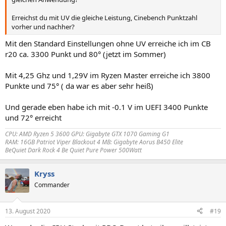
Erreichst du mit UV die gleiche Leistung, Cinebench Punktzahl
vorher und nachher?
Mit den Standard Einstellungen ohne UV erreiche ich im CB
r20 ca. 3300 Punkt und 80° (jetzt im Sommer)
Mit 4,25 Ghz und 1,29V im Ryzen Master erreiche ich 3800
Punkte und 75° ( da war es aber sehr heiß)
Und gerade eben habe ich mit -0.1 V im UEFI 3400 Punkte
und 72° erreicht
CPU: AMD Ryzen 5 3600 GPU: Gigabyte GTX 1070 Gaming G1
RAM: 16GB Patriot Viper Blackout 4 MB: Gigabyte Aorus B450 Elite
BeQuiet Dark Rock 4 Be Quiet Pure Power 500Watt
Kryss
Commander
13. August 2020
#19