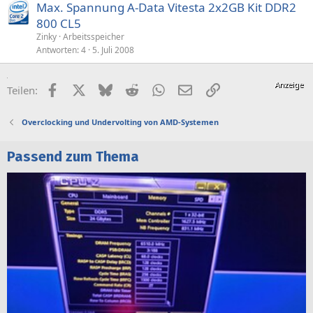
Max. Spannung A-Data Vitesta 2x2GB Kit DDR2
800 CL5
Zinky
Arbeitsspeicher
Antworten
4
5. Juli 2008
Facebook
X (Twitter)
Bluesky
Reddit
WhatsApp
E-Mail
Link
Teilen:
Overclocking und Undervolting von AMD-Systemen
Passend zum Thema