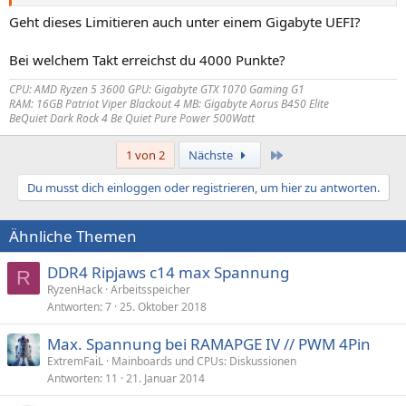
So pauschale Aussagen "ich will 1.29 usw" machen wenig Sinn.
Entscheidend ist die FIT Voltage und die VID, und die sind für deine
Geht dieses Limitieren auch unter einem Gigabyte UEFI?
Cpu unique.
Bei welchem Takt erreichst du 4000 Punkte?
Lies die spannung mit cpuz aus, das empfiehlt auch amd.
CPU: AMD Ryzen 5 3600 GPU: Gigabyte GTX 1070 Gaming G1
Und ja, allcore overclock macht bei neuen Chargen von zen3
RAM: 16GB Patriot Viper Blackout 4 MB: Gigabyte Aorus B450 Elite
durchaus Sinn, siehe Signatur. Mein 3600 macht 4000 cinebench 20
BeQuiet Dark Rock 4 Be Quiet Pure Power 500Watt
Punkte allcore btw.
Letzte
1 von 2
Nächste
Edit: wenn es dir nur um die Wärmeentwicklung geht, kannst du die
CPU im BIOS auch auf weniger Watt limitieren per Power target
Du musst dich einloggen oder registrieren, um hier zu antworten.
(PPT), einfach z.b. 65 Watt eintragen.
Vg Chris
Ähnliche Themen
DDR4 Ripjaws c14 max Spannung
R
RyzenHack
Arbeitsspeicher
Antworten
7
25. Oktober 2018
Max. Spannung bei RAMAPGE IV // PWM 4Pin
ExtremFaiL
Mainboards und CPUs: Diskussionen
Antworten
11
21. Januar 2014