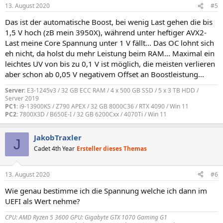
13. August 2020
#5
Das ist der automatische Boost, bei wenig Last gehen die bis
1,5 V hoch (zB mein 3950X), während unter heftiger AVX2-
Last meine Core Spannung unter 1 V fällt... Das OC lohnt sich
eh nicht, da holst du mehr Leistung beim RAM... Maximal ein
leichtes UV von bis zu 0,1 V ist möglich, die meisten verlieren
aber schon ab 0,05 V negativem Offset an Boostleistung...
Server
: E3-1245v3 / 32 GB ECC RAM / 4 x 500 GB SSD / 5 x 3 TB HDD /
Server 2019
PC1
: i9-13900KS / Z790 APEX / 32 GB 8000C36 / RTX 4090 / Win 11
PC2:
7800X3D / B650E-I / 32 GB 6200Cxx / 4070Ti / Win 11
JakobTraxler
J
Cadet 4th Year
Ersteller dieses Themas
13. August 2020
#6
Wie genau bestimme ich die Spannung welche ich dann im
UEFI als Wert nehme?
CPU: AMD Ryzen 5 3600 GPU: Gigabyte GTX 1070 Gaming G1