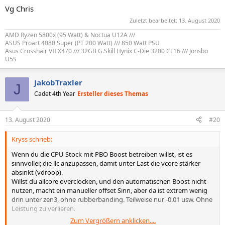
Vg Chris
Zuletzt bearbeitet:
13. August 2020
AMD Ryzen 5800x (95 Watt) & Noctua U12A ///
ASUS Proart 4080 Super (PT 200 Watt) /// 850 Watt PSU
Asus Crosshair VII X470 /// 32GB G.Skill Hynix C-Die 3200 CL16 /// Jonsbo
U5S
JakobTraxler
J
Cadet 4th Year
Ersteller dieses Themas
13. August 2020
#20
Kryss schrieb:
Wenn du die CPU Stock mit PBO Boost betreiben willst, ist es
sinnvoller, die llc anzupassen, damit unter Last die vcore stärker
absinkt (vdroop).
Willst du allcore overclocken, und den automatischen Boost nicht
nutzen, macht ein manueller offset Sinn, aber da ist extrem wenig
drin unter zen3, ohne rubberbanding. Teilweise nur -0.01 usw. Ohne
Leistung zu verlieren.
Zum Vergrößern anklicken....