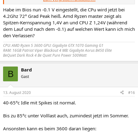
-0.05v
-0.025v (ab hier kann mans fast sein lassen)
Habe im Bios nun -0.1 V eingestellt, die CPu wird jetzt bei
4.2Ghz 72° Grad Peak heiß. Amd Ryzen master zeigt als
Das MINUS ist ganz wichtig, sowie die 0 nach dem Punkt bei allen
Spitzen-Kernspannung 1,4V an und CPU Z 1,24V (während
Werten unter -0.1v.
dem Lauf und nach dem -0.1) auf welchen Wert kann ich mich
den Verlassen?
CPU: AMD Ryzen 5 3600 GPU: Gigabyte GTX 1070 Gaming G1
RAM: 16GB Patriot Viper Blackout 4 MB: Gigabyte Aorus B450 Elite
BeQuiet Dark Rock 4 Be Quiet Pure Power 500Watt
Bard
B
Gast
13. August 2020
#16
40-65°c Idle mit Spikes ist normal.
Bis zu 85°c unter Volllast auch, zumindest jetzt im Sommer.
Ansonsten kann es beim 3600 daran liegen: