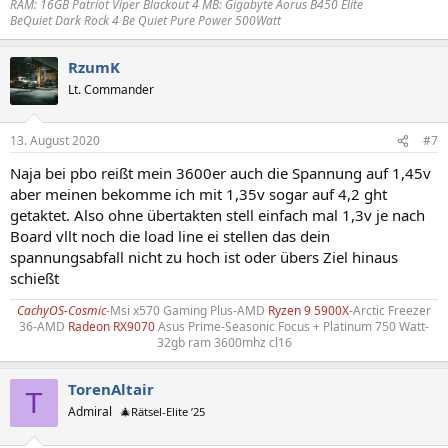
RAM: 16GB Patriot Viper Blackout 4 MB: Gigabyte Aorus B450 Elite
BeQuiet Dark Rock 4 Be Quiet Pure Power 500Watt
RzumK
Lt. Commander
13. August 2020
#7
Naja bei pbo reißt mein 3600er auch die Spannung auf 1,45v
aber meinen bekomme ich mit 1,35v sogar auf 4,2 ght
getaktet. Also ohne übertakten stell einfach mal 1,3v je nach
Board vllt noch die load line ei stellen das dein
spannungsabfall nicht zu hoch ist oder übers Ziel hinaus
schießt
CachyOS-Cosmic
-Msi x570 Gaming Plus-AMD
Ryzen 9 5900X
-Arctic Freezer
36-AMD
Radeon RX9070
Asus Prime-Seasonic Focus + Platinum 750 Watt-
32gb ram 3600mhz cl16​
TorenAltair
T
Admiral
🎄Rätsel-Elite ’25