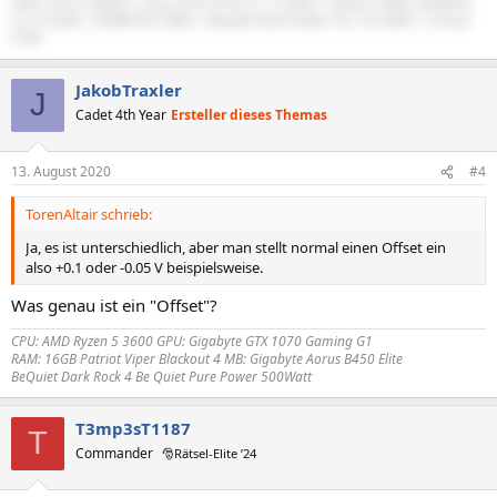
Intel Core i9 9900k | Asus Z370 Prime-A | G.SKILL Trident Z RGB 3200MHZ
Jede CPU weist eine andere Qualität des Chips auf und somit ist die
CL14 32GB | EKWB RTX 2080 | Bequiet Dark Power Pro 10 550W | Corsair
Spannung selbst bei gleichen Serien oder Modellen nie identisch.
570X
JakobTraxler
J
Cadet 4th Year
Ersteller dieses Themas
13. August 2020
#4
TorenAltair schrieb:
Ja, es ist unterschiedlich, aber man stellt normal einen Offset ein
also +0.1 oder -0.05 V beispielsweise.
Was genau ist ein "Offset"?
CPU: AMD Ryzen 5 3600 GPU: Gigabyte GTX 1070 Gaming G1
RAM: 16GB Patriot Viper Blackout 4 MB: Gigabyte Aorus B450 Elite
BeQuiet Dark Rock 4 Be Quiet Pure Power 500Watt
T3mp3sT1187
T
Commander
🎅Rätsel-Elite ’24