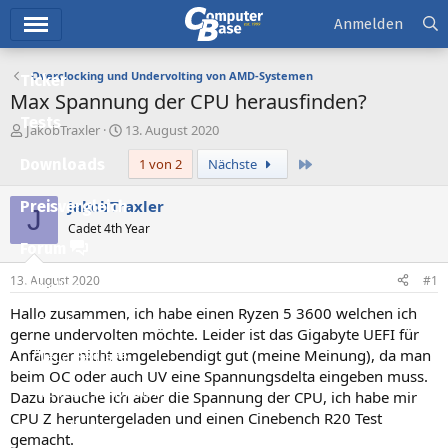
Hauptmenü
Anmelden
Overclocking und Undervolting von AMD-Systemen
Ticker
Max Spannung der CPU herausfinden?
Tests
E
E
JakobTraxler
13. August 2020
r
r
Letzte
Downloads
1 von 2
Nächste
s
s
t
t
e
e
JakobTraxler
Preisvergleich
J
l
l
Cadet 4th Year
l
l
Forum
e
t
r
a
13. August 2020
#1
Aktuelles
m
Hallo zusammen, ich habe einen Ryzen 5 3600 welchen ich
Empfohlene Inhalte
gerne undervolten möchte. Leider ist das Gigabyte UEFI für
Anfänger nicht umgelebendigt gut (meine Meinung), da man
Neue Beiträge
beim OC oder auch UV eine Spannungsdelta eingeben muss.
Neueste Aktivitäten
Dazu brauche ich aber die Spannung der CPU, ich habe mir
CPU Z heruntergeladen und einen Cinebench R20 Test
Leserartikel
gemacht.