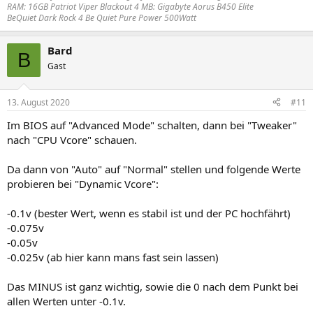
RAM: 16GB Patriot Viper Blackout 4 MB: Gigabyte Aorus B450 Elite
BeQuiet Dark Rock 4 Be Quiet Pure Power 500Watt
Bard
B
Gast
13. August 2020
#11
Im BIOS auf "Advanced Mode" schalten, dann bei "Tweaker"
nach "CPU Vcore" schauen.
Da dann von "Auto" auf "Normal" stellen und folgende Werte
probieren bei "Dynamic Vcore":
-0.1v (bester Wert, wenn es stabil ist und der PC hochfährt)
-0.075v
-0.05v
-0.025v (ab hier kann mans fast sein lassen)
Das MINUS ist ganz wichtig, sowie die 0 nach dem Punkt bei
allen Werten unter -0.1v.