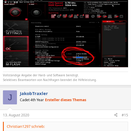
Vollständige Angabe der Hard- und Software benötigt.
Selektives Beantworten von Nachfragen beendet die Hilfeleistung.
JakobTraxler
J
Cadet 4th Year
Ersteller dieses Themas
13. August 2020
#15
Christian1297 schrieb: