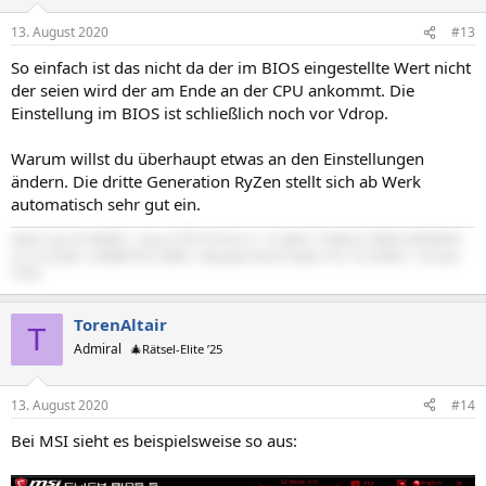
13. August 2020
#13
So einfach ist das nicht da der im BIOS eingestellte Wert nicht
der seien wird der am Ende an der CPU ankommt. Die
Einstellung im BIOS ist schließlich noch vor Vdrop.
Warum willst du überhaupt etwas an den Einstellungen
ändern. Die dritte Generation RyZen stellt sich ab Werk
automatisch sehr gut ein.
Intel Core i9 9900k | Asus Z370 Prime-A | G.SKILL Trident Z RGB 3200MHZ
CL14 32GB | EKWB RTX 2080 | Bequiet Dark Power Pro 10 550W | Corsair
570X
TorenAltair
T
Admiral
🎄Rätsel-Elite ’25
13. August 2020
#14
Bei MSI sieht es beispielsweise so aus: