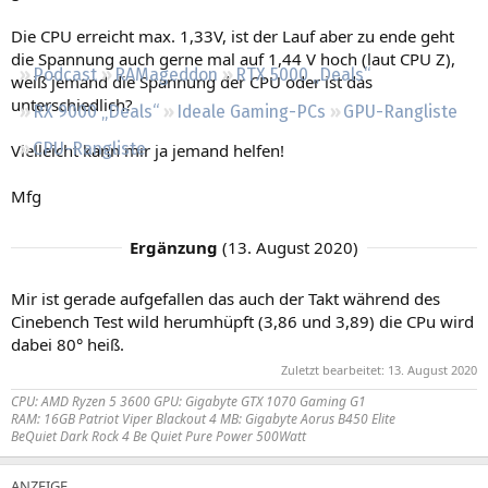
Regeln
Die CPU erreicht max. 1,33V, ist der Lauf aber zu ende geht
die Spannung auch gerne mal auf 1,44 V hoch (laut CPU Z),
Podcast
RAMageddon
RTX 5000 „Deals“
weiß jemand die Spannung der CPU oder ist das
unterschiedlich?
RX 9000 „Deals“
Ideale Gaming-PCs
GPU-Rangliste
CPU-Rangliste
Vielleicht kann mir ja jemand helfen!
Mfg
Ergänzung
(
13. August 2020
)
Mir ist gerade aufgefallen das auch der Takt während des
Cinebench Test wild herumhüpft (3,86 und 3,89) die CPu wird
dabei 80° heiß.
Zuletzt bearbeitet:
13. August 2020
CPU: AMD Ryzen 5 3600 GPU: Gigabyte GTX 1070 Gaming G1
RAM: 16GB Patriot Viper Blackout 4 MB: Gigabyte Aorus B450 Elite
BeQuiet Dark Rock 4 Be Quiet Pure Power 500Watt