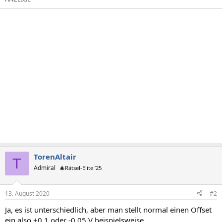
TorenAltair
T
Admiral
🎄Rätsel-Elite ’25
13. August 2020
#2
Ja, es ist unterschiedlich, aber man stellt normal einen Offset
ein also +0.1 oder -0.05 V beispielsweise.