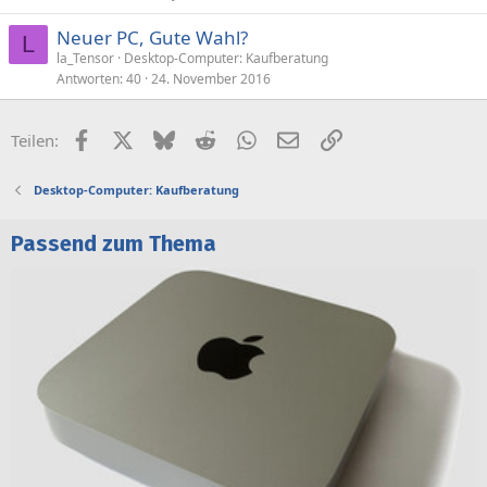
Neuer PC, Gute Wahl?
L
la_Tensor
Desktop-Computer: Kaufberatung
Antworten
40
24. November 2016
Facebook
X (Twitter)
Bluesky
Reddit
WhatsApp
E-Mail
Link
Teilen:
Desktop-Computer: Kaufberatung
Passend zum Thema