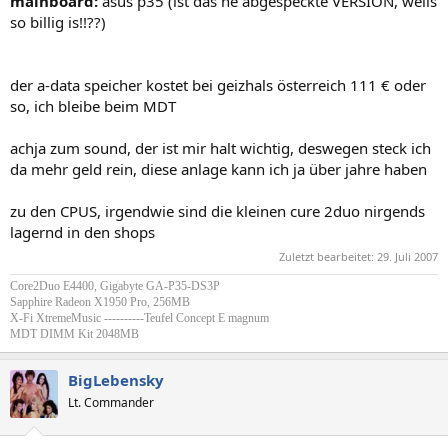
mainboard:
asus p35 (ist das ne abgespeckte VERSION, weils
so billig is!!??)
der a-data speicher kostet bei geizhals österreich 111 € oder
so, ich bleibe beim MDT
achja zum sound, der ist mir halt wichtig, deswegen steck ich
da mehr geld rein, diese anlage kann ich ja über jahre haben
zu den CPUS, irgendwie sind die kleinen cure 2duo nirgends
lagernd in den shops
Zuletzt bearbeitet:
29. Juli 2007
Core2Duo E4400, Gigabyte GA-P35-DS3P
Sapphire Radeon X1950 Pro, 256MB
X-Fi XtremeMusic ----------Teufel Concept E magnum
MDT DIMM Kit 2048MB
BigLebensky
Lt. Commander