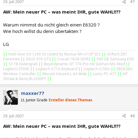
29. Juli 2007
#7
AW: Mein neuer PC – was meint IHR, gute WAHL!!??
Warum nimmst du nicht gleich einen E6320 ?
Wie hoch willst du denn übertakten ?
LG
||
Intel Xeon E3-1240 V3 cooled by Noctua NH-U12P SE2
||
ASRock Z87
Extreme4
||
ASUS 970 GTX
||
Crucial 16GB DDR3
||
500 GB Samsung EVO
||
10 TB Datengrab
||
Beyerdynamic DT 770 Pro mit Zalman Mic-Mod
||
Logitech Z5500
||
Logitech G710 Keyboard
||
Logitech G700s
||
XBOX360
Wireless Controller
||
Wacom Intuos4 L A4 Wide
||
LianLi PC-A71
||
HP
ZR24w & Benq BL3200PT
||
maxxer77
Lt. Junior Grade
Ersteller dieses Themas
29. Juli 2007
#8
AW: Mein neuer PC – was meint IHR, gute WAHL!!??