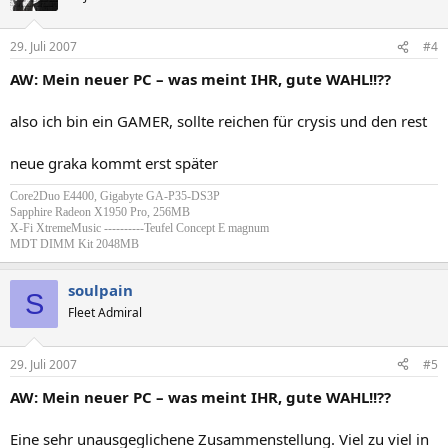
29. Juli 2007
#4
AW: Mein neuer PC – was meint IHR, gute WAHL!!??
also ich bin ein GAMER, sollte reichen für crysis und den rest
neue graka kommt erst später
Core2Duo E4400, Gigabyte GA-P35-DS3P
Sapphire Radeon X1950 Pro, 256MB
X-Fi XtremeMusic ----------Teufel Concept E magnum
MDT DIMM Kit 2048MB
soulpain
S
Fleet Admiral
29. Juli 2007
#5
AW: Mein neuer PC – was meint IHR, gute WAHL!!??
Eine sehr unausgeglichene Zusammenstellung. Viel zu viel in