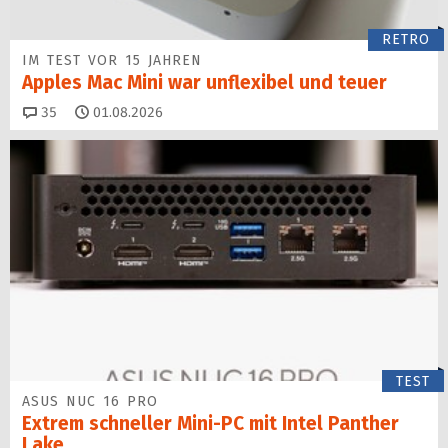
RETRO
IM TEST VOR 15 JAHREN
Apples Mac Mini war unflexibel und teuer
Kommentare
35
01.08.2026
TEST
ASUS NUC 16 PRO
Extrem schneller Mini-PC mit Intel Panther
Lake