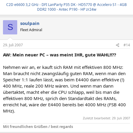
C2D e6600 3,2 GHz - DFI LanParty P35 DK - HD5770 @ Accelero S1 - 4GB
DDR2 1000 - Antec P190 - HP zr24w
soulpain
S
Fleet Admiral
29. Juli 2007
#14
AW: Mein neuer PC – was meint IHR, gute WAHL!!??
Nehmen wir an, er kauft sich RAM mit effektiven 800 MHz:
Man braucht nicht zwangsläufig guten RAM, wenn man den
Speicher 1:1 laufen lässt, was beim E4400 dann effektive (!)
400 MHz, reale 200 MHz wären. Und wenn man dann
übertaktet, macht eher die CPU schlapp, weil bis man die
effektiven 800 MHz, sprich den Standardtakt des RAMs,
erreicht hat, wäre der E4400 bereits bei 4000 MHz (FSB 400
MHz).
Zuletzt bearbeitet:
29. Juli 2007
Mit freundlichen Grüßen / best regards