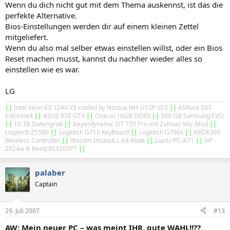
Wenn du dich nicht gut mit dem Thema auskennst, ist das die
perfekte Alternative.
Bios-Einstellungen werden dir auf einem kleinen Zettel
mitgeliefert.
Wenn du also mal selber etwas einstellen willst, oder ein Bios
Reset machen musst, kannst du nachher wieder alles so
einstellen wie es war.
LG
||
Intel Xeon E3-1240 V3 cooled by Noctua NH-U12P SE2
||
ASRock Z87
Extreme4
||
ASUS 970 GTX
||
Crucial 16GB DDR3
||
500 GB Samsung EVO
||
10 TB Datengrab
||
Beyerdynamic DT 770 Pro mit Zalman Mic-Mod
||
Logitech Z5500
||
Logitech G710 Keyboard
||
Logitech G700s
||
XBOX360
Wireless Controller
||
Wacom Intuos4 L A4 Wide
||
LianLi PC-A71
||
HP
ZR24w & Benq BL3200PT
||
palaber
Captain
29. Juli 2007
#13
AW: Mein neuer PC – was meint IHR, gute WAHL!!??