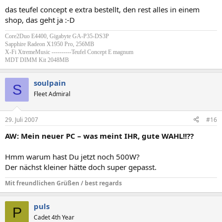
das teufel concept e extra bestellt, den rest alles in einem
shop, das geht ja :-D
Core2Duo E4400, Gigabyte GA-P35-DS3P
Sapphire Radeon X1950 Pro, 256MB
X-Fi XtremeMusic ----------Teufel Concept E magnum
MDT DIMM Kit 2048MB
soulpain
S
Fleet Admiral
29. Juli 2007
#16
AW: Mein neuer PC – was meint IHR, gute WAHL!!??
Hmm warum hast Du jetzt noch 500W?
Der nächst kleiner hätte doch super gepasst.
Mit freundlichen Grüßen / best regards
puls
P
Cadet 4th Year