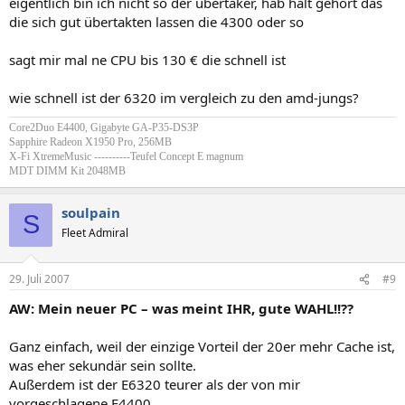
eigentlich bin ich nicht so der übertaker, hab halt gehört das
die sich gut übertakten lassen die 4300 oder so
sagt mir mal ne CPU bis 130 € die schnell ist
wie schnell ist der 6320 im vergleich zu den amd-jungs?
Core2Duo E4400, Gigabyte GA-P35-DS3P
Sapphire Radeon X1950 Pro, 256MB
X-Fi XtremeMusic ----------Teufel Concept E magnum
MDT DIMM Kit 2048MB
soulpain
S
Fleet Admiral
29. Juli 2007
#9
AW: Mein neuer PC – was meint IHR, gute WAHL!!??
Ganz einfach, weil der einzige Vorteil der 20er mehr Cache ist,
was eher sekundär sein sollte.
Außerdem ist der E6320 teurer als der von mir
vorgeschlagene E4400.