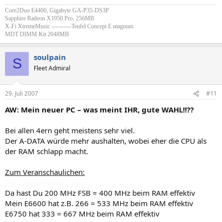
Core2Duo E4400, Gigabyte GA-P35-DS3P
Sapphire Radeon X1950 Pro, 256MB
X-Fi XtremeMusic ----------Teufel Concept E magnum
MDT DIMM Kit 2048MB
soulpain
S
Fleet Admiral
29. Juli 2007
#11
AW: Mein neuer PC – was meint IHR, gute WAHL!!??
Bei allen 4ern geht meistens sehr viel.
Der A-DATA würde mehr aushalten, wobei eher die CPU als
der RAM schlapp macht.
Zum Veranschaulichen:
Da hast Du 200 MHz FSB = 400 MHz beim RAM effektiv
Mein E6600 hat z.B. 266 = 533 MHz beim RAM effektiv
E6750 hat 333 = 667 MHz beim RAM effektiv