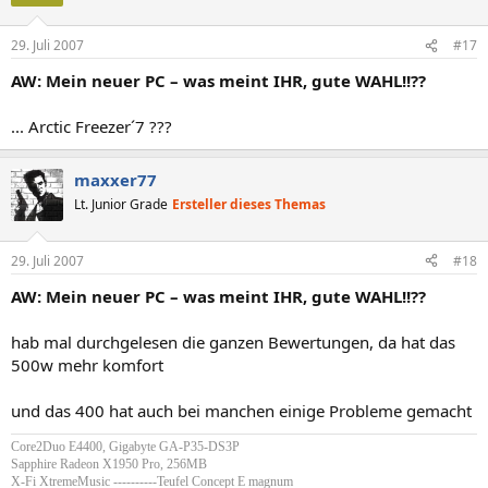
29. Juli 2007
#17
AW: Mein neuer PC – was meint IHR, gute WAHL!!??
... Arctic Freezer´7 ???
maxxer77
Lt. Junior Grade
Ersteller dieses Themas
29. Juli 2007
#18
AW: Mein neuer PC – was meint IHR, gute WAHL!!??
hab mal durchgelesen die ganzen Bewertungen, da hat das
500w mehr komfort
und das 400 hat auch bei manchen einige Probleme gemacht
Core2Duo E4400, Gigabyte GA-P35-DS3P
Sapphire Radeon X1950 Pro, 256MB
X-Fi XtremeMusic ----------Teufel Concept E magnum