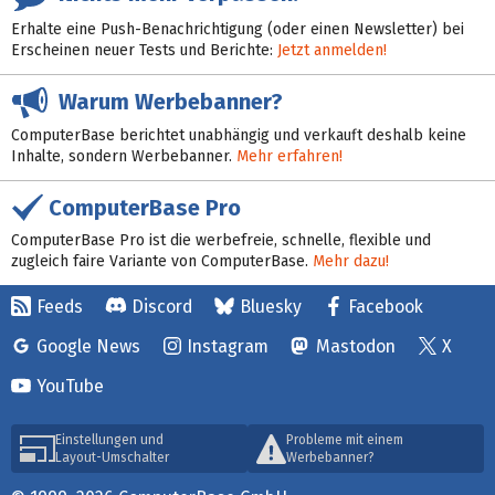
Erhalte eine Push-Benachrichtigung (oder einen Newsletter) bei
Erscheinen neuer Tests und Berichte:
Jetzt anmelden!
Warum Werbebanner?
ComputerBase berichtet unabhängig und verkauft deshalb keine
Inhalte, sondern Werbebanner.
Mehr erfahren!
ComputerBase Pro
ComputerBase Pro ist die werbefreie, schnelle, flexible und
zugleich faire Variante von ComputerBase.
Mehr dazu!
Feeds
Discord
Bluesky
Facebook
Google News
Instagram
Mastodon
X
YouTube
Einstellungen und
Probleme mit einem
Layout-Umschalter
Werbebanner?