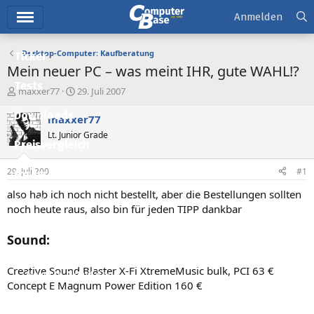
Hauptmenü
Anmelden
Desktop-Computer: Kaufberatung
Ticker
Mein neuer PC – was meint IHR, gute WAHL!?
Tests
E
E
maxxer77
29. Juli 2007
r
r
Downloads
s
s
maxxer77
t
t
Lt. Junior Grade
e
e
Preisvergleich
l
l
l
l
29. Juli 2007
#1
Forum
e
t
r
a
also hab ich noch nicht bestellt, aber die Bestellungen sollten
Aktuelles
m
noch heute raus, also bin für jeden TIPP dankbar
Empfohlene Inhalte
Sound:
Neue Beiträge
Creative Sound Blaster X-Fi XtremeMusic bulk, PCI 63 €
Neueste Aktivitäten
Concept E Magnum Power Edition 160 €
Leserartikel