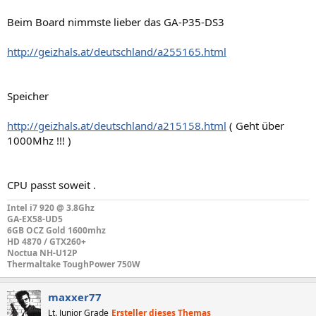
Beim Board nimmste lieber das GA-P35-DS3
http://geizhals.at/deutschland/a255165.html
Speicher
http://geizhals.at/deutschland/a215158.html
( Geht über
1000Mhz !!! )
CPU passt soweit .
Intel i7 920 @ 3.8Ghz
GA-EX58-UD5
6GB OCZ Gold 1600mhz
HD 4870 / GTX260+
Noctua NH-U12P
Thermaltake ToughPower 750W
maxxer77
Lt. Junior Grade
Ersteller dieses Themas