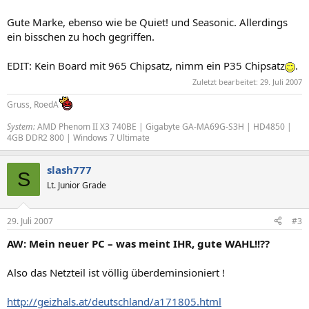
Gute Marke, ebenso wie be Quiet! und Seasonic. Allerdings
ein bisschen zu hoch gegriffen.
EDIT: Kein Board mit 965 Chipsatz, nimm ein P35 Chipsatz
.
Zuletzt bearbeitet:
29. Juli 2007
Gruss, RoedA
System:
AMD Phenom II X3 740BE | Gigabyte GA-MA69G-S3H | HD4850 |
4GB DDR2 800 | Windows 7 Ultimate
slash777
S
Lt. Junior Grade
29. Juli 2007
#3
AW: Mein neuer PC – was meint IHR, gute WAHL!!??
Also das Netzteil ist völlig überdeminsioniert !
http://geizhals.at/deutschland/a171805.html