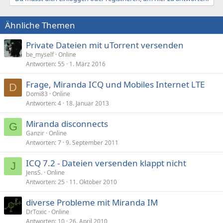
Ähnliche Themen
Private Dateien mit uTorrent versenden
be_myself
Online
Antworten
55
1. März 2016
Frage, Miranda ICQ und Mobiles Internet LTE
D
Domi83
Online
Antworten
4
18. Januar 2013
Miranda disconnects
G
Ganzir
Online
Antworten
7
9. September 2011
ICQ 7.2 - Dateien versenden klappt nicht
J
JensS.
Online
Antworten
25
11. Oktober 2010
diverse Probleme mit Miranda IM
DrToxic
Online
Antworten
10
26. April 2010