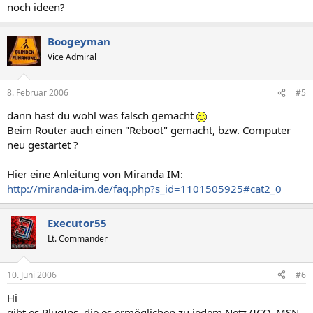
noch ideen?
Boogeyman
Vice Admiral
8. Februar 2006
#5
dann hast du wohl was falsch gemacht
Beim Router auch einen "Reboot" gemacht, bzw. Computer
neu gestartet ?
Hier eine Anleitung von Miranda IM:
http://miranda-im.de/faq.php?s_id=1101505925#cat2_0
Executor55
Lt. Commander
10. Juni 2006
#6
Hi
gibt es PlugIns, die es ermöglichen zu jedem Netz (ICQ, MSN