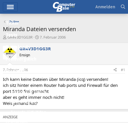
Hauptmenü
Anmelden
Online
Ticker
Miranda Dateien versenden
Tests
E
E
GR4V3D1GG3R
7. Februar 2006
r
r
Downloads
s
s
GR4V3D1GG3R
t
t
Ensign
e
e
Preisvergleich
l
l
l
l
7. Februar 2006
#1
Forum
e
t
r
a
Ich kann keine Dateien über Miranda (icq) versenden!
Aktuelles
m
ich sitz hinter einem Router hab ports und Firewall für den
port 5190 frei gemacht
Empfohlene Inhalte
aber es geht immer noch nicht!
Neue Beiträge
Weis jemand Rat?
Neueste Aktivitäten
Leserartikel