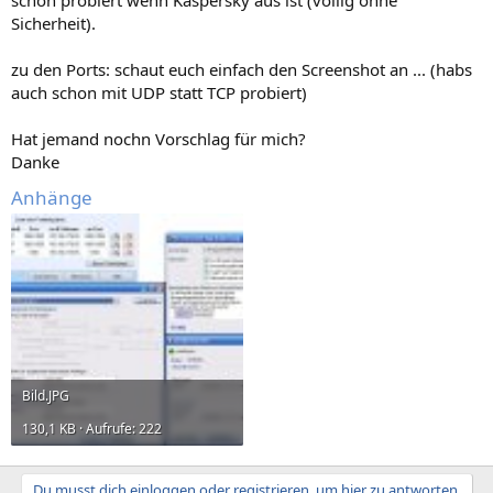
schon probiert wenn Kaspersky aus ist (völlig ohne
Sicherheit).
zu den Ports: schaut euch einfach den Screenshot an ... (habs
auch schon mit UDP statt TCP probiert)
Hat jemand nochn Vorschlag für mich?
Danke
Anhänge
Bild.JPG
130,1 KB · Aufrufe: 222
Du musst dich einloggen oder registrieren, um hier zu antworten.