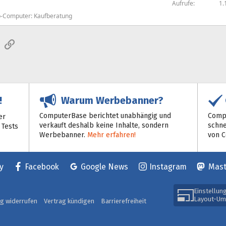
e
Aufrufe
1.
s
-Computer: Kaufberatung
p
e
sApp
E-Mail
Link
r
r
t
Warum Werbebanner?
!
ComputerBase berichtet unabhängig und
Compu
er
verkauft deshalb keine Inhalte, sondern
schne
 Tests
Werbebanner.
Mehr erfahren!
von 
y
Facebook
Google News
Instagram
Mas
Einstellun
Layout-Um
ag widerrufen
Vertrag kündigen
Barrierefreiheit