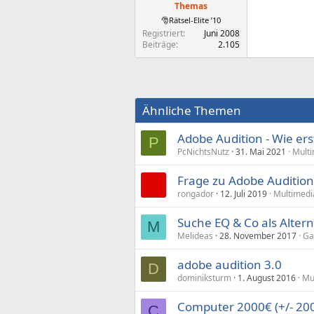
Themas
🎅Rätsel-Elite ’10
Registriert
Juni 2008
Beiträge
2.105
Ähnliche Themen
Adobe Audition - Wie ers
P
PcNichtsNutz
31. Mai 2021
Mult
Frage zu Adobe Auditio
rongador
12. Juli 2019
Multimedi
Suche EQ & Co als Alter
M
Melideas
28. November 2017
Ga
adobe audition 3.0
D
dominiksturm
1. August 2016
Mu
Computer 2000€ (+/- 200
C