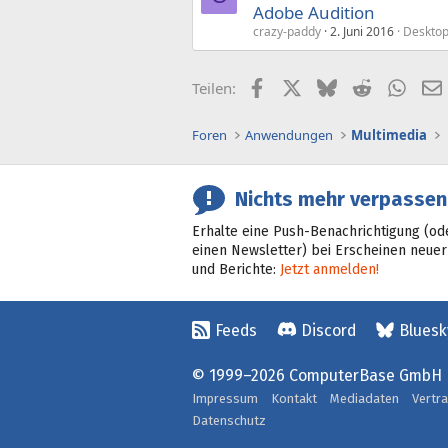
Adobe Audition
crazy-paddy
2. Juni 2016
Desktop
Facebook
X (Twitter)
Bluesky
Reddit
What
Teilen:
Foren
Anwendungen
Multimedia
Nichts mehr verpassen
Erhalte eine Push-Benachrichtigung (od
einen Newsletter) bei Erscheinen neuer
und Berichte:
Jetzt anmelden!
Feeds
Discord
Bluesk
© 1999–2026 ComputerBase GmbH
Impressum
Kontakt
Mediadaten
Vertr
Datenschutz