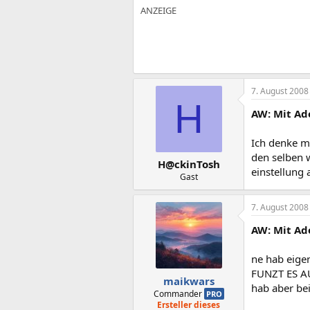
7. August 2008
H
AW: Mit Ad
Ich denke ma
den selben 
H@ckinTosh
einstellung 
Gast
7. August 2008
AW: Mit Ad
ne hab eig
FUNZT ES A
maikwars
hab aber be
Commander
PRO
Ersteller dieses