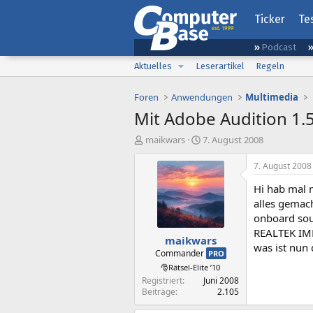
Ticker
Te
Podcast
Aktuelles
Leserartikel
Regeln
Foren
Anwendungen
Multimedia
Mit Adobe Audition 1
E
E
maikwars
7. August 2008
r
r
s
s
7. August 2008
t
t
Hi hab mal 
e
e
l
l
alles gemach
l
l
onboard sou
e
t
REALTEK IM
maikwars
r
a
was ist nun 
m
Commander
PRO
🎅Rätsel-Elite ’10
Registriert
Juni 2008
Beiträge
2.105