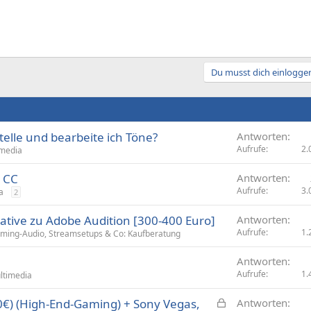
Du musst dich einloggen
telle und bearbeite ich Töne?
Antworten
Aufrufe
2.
imedia
n CC
Antworten
Aufrufe
3.
a
2
native zu Adobe Audition [300-400 Euro]
Antworten
Aufrufe
1.
ming-Audio, Streamsetups & Co: Kaufberatung
Antworten
Aufrufe
1.
ltimedia
G
€) (High-End-Gaming) + Sony Vegas,
Antworten