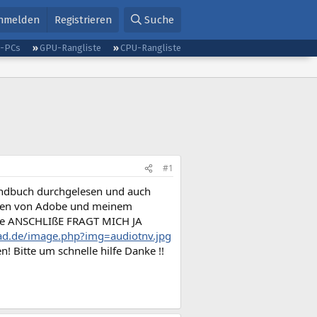
nmelden
Registrieren
Suche
g-PCs
GPU-Rangliste
CPU-Rangliste
#1
handbuch durchgelesen und auch
lungen von Adobe und meinem
rre ANSCHLIßE FRAGT MICH JA
ad.de/image.php?img=audiotnv.jpg
 Bitte um schnelle hilfe Danke !!