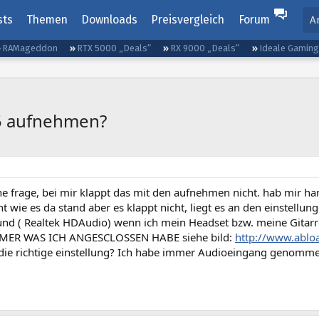
sts
Themen
Downloads
Preisvergleich
Forum
A
RAMageddon
RTX 5000 „Deals“
RX 9000 „Deals“
Ideale Gamin
.5 aufnehmen?
ne frage, bei mir klappt das mit den aufnehmen nicht. hab mir 
t wie es da stand aber es klappt nicht, liegt es an den einstel
nd ( Realtek HDAudio) wenn ich mein Headset bzw. meine Gita
MER WAS ICH ANGESCLOSSEN HABE siehe bild:
http://www.ablo
die richtige einstellung? Ich habe immer Audioeingang genommen!