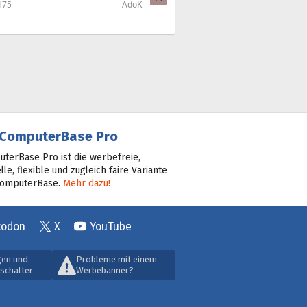
175
AdoK
ComputerBase Pro
terBase Pro ist die werbefreie,
lle, flexible und zugleich faire Variante
ComputerBase.
Mehr dazu!
todon
X
YouTube
gen und
Probleme mit einem
schalter
Werbebanner?