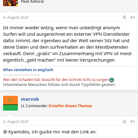
Fleet Admiral
i
o
n
4. August 2020
#4
e
n
Ist immer wieder witzig, wenn man unbedingt anonym
:
Surfen will und ausgerechnet ein externer VPN Dienstleister
dafür nimmt, der irgendwo auf der Welt seinen Sitz hat und
deine Daten und dein surfverhalten an den Meistbietenden
verkauft. Denn „gratis“ im Zusammenhang mit VPN ist meist
eigentlich „geld machen“ mit leeren Versprechungen
Wlan verstehen in englisch
——————————
Wer den Schaden hat, braucht für den Schrott nicht zu sorgen
Inkontelante Menschen fühlen sich durch Tippfehler gestört.
marvob
Lt. Commander
Ersteller dieses Themas
4. August 2020
#5
@ Kyamidos, ich gucke mir mal den Link an.