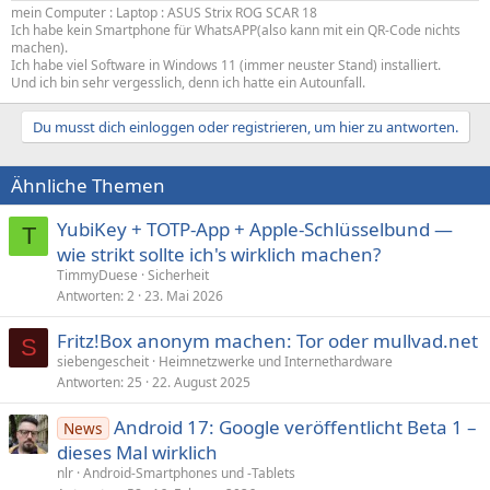
mein Computer : Laptop : ASUS Strix ROG SCAR 18
Ich habe kein Smartphone für WhatsAPP(also kann mit ein QR-Code nichts
machen).
Ich habe viel Software in Windows 11 (immer neuster Stand) installiert.
Und ich bin sehr vergesslich, denn ich hatte ein Autounfall.
Du musst dich einloggen oder registrieren, um hier zu antworten.
Ähnliche Themen
YubiKey + TOTP-App + Apple-Schlüsselbund —
T
wie strikt sollte ich's wirklich machen?
TimmyDuese
Sicherheit
Antworten
2
23. Mai 2026
Fritz!Box anonym machen: Tor oder mullvad.net
S
siebengescheit
Heimnetzwerke und Internethardware
Antworten
25
22. August 2025
Android 17: Google veröffentlicht Beta 1 –
News
dieses Mal wirklich
nlr
Android-Smartphones und -Tablets