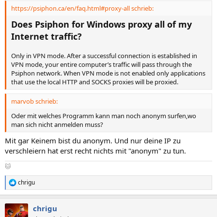
https://psiphon.ca/en/faq.html#proxy-all schrieb:
Does Psiphon for Windows proxy all of my
Internet traffic?
Only in VPN mode. After a successful connection is established in
VPN mode, your entire computer’s traffic will pass through the
Psiphon network. When VPN mode is not enabled only applications
that use the local HTTP and SOCKS proxies will be proxied.
marvob schrieb:
Oder mit welches Programm kann man noch anonym surfen,wo
man sich nicht anmelden muss?
Mit gar Keinem bist du anonym. Und nur deine IP zu
verschleiern hat erst recht nichts mit "anonym" zu tun.
🐱
chrigu
R
e
a
chrigu
k
t