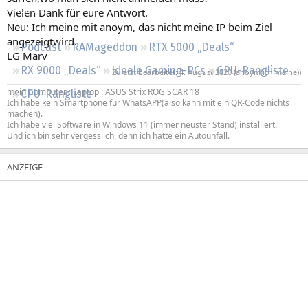
Regeln
Vielen Dank für eure Antwort.
Neu: Ich meine mit anoym, das nicht meine IP beim Ziel
angezeigtwird.
Podcast
RAMageddon
RTX 5000 „Deals“
LG Marv
RX 9000 „Deals“
Ideale Gaming-PCs
GPU-Rangliste
Zuletzt bearbeitet:
4. August 2020
(anoym(ich meine))
mein Computer : Laptop : ASUS Strix ROG SCAR 18
CPU-Rangliste
Ich habe kein Smartphone für WhatsAPP(also kann mit ein QR-Code nichts
machen).
Ich habe viel Software in Windows 11 (immer neuster Stand) installiert.
Und ich bin sehr vergesslich, denn ich hatte ein Autounfall.