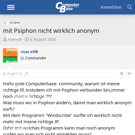
Hauptmenü
Anmelden
Online
Ticker
mit Psiphon nicht wirklich anonym
Tests
E
E
marvob
4. August 2020
r
r
Downloads
s
s
marvob
t
t
Lt. Commander
e
e
Preisvergleich
l
l
l
l
4. August 2020
#1
Forum
e
t
r
a
Hallo gute Computerbase- community, warum ist meine
Aktuelles
m
richtige IP, trotzdem ich mit Psiphon verbunden bin,immer
noch meine richtige IP?
Empfohlene Inhalte
Was muss wo in Psiphon ändern, damit man wirklich anonym
Neue Beiträge
surft?
Mit dem Programm "Windscribe" surfte ich wirklich nicht
Neueste Aktivitäten
mehr mit meine richtige IP.
Oder mit welches Programm kann man noch anonym
Leserartikel
surfen,wo man sich nicht anmelden muss?