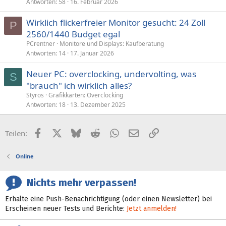
Antworten
58
16. Februar 2026
Wirklich flickerfreier Monitor gesucht: 24 Zoll
P
2560/1440 Budget egal
PCrentner
Monitore und Displays: Kaufberatung
Antworten
14
17. Januar 2026
Neuer PC: overclocking, undervolting, was
S
"brauch" ich wirklich alles?
Styros
Grafikkarten: Overclocking
Antworten
18
13. Dezember 2025
Facebook
X (Twitter)
Bluesky
Reddit
WhatsApp
E-Mail
Link
Teilen:
Online
Nichts mehr verpassen!
Erhalte eine Push-Benachrichtigung (oder einen Newsletter) bei
Erscheinen neuer Tests und Berichte:
Jetzt anmelden!