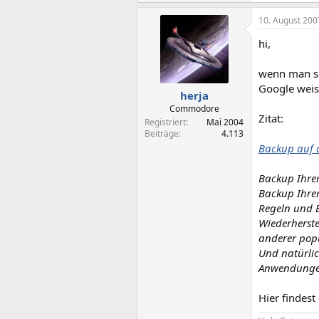
10. August 200
hi,
wenn man so
Google weiss 
herja
Commodore
Zitat:
Registriert
Mai 2004
Beiträge
4.113
Backup auf d
Backup Ihrer
Backup Ihrer
Regeln und B
Wiederherste
anderer pop
Und natürlic
Anwendungen 
Hier findest