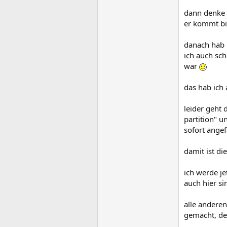
dann denke i
er kommt bi
danach hab 
ich auch sch
war
das hab ich
leider geht 
partition" u
sofort angef
damit ist d
ich werde j
auch hier s
alle andere
gemacht, de