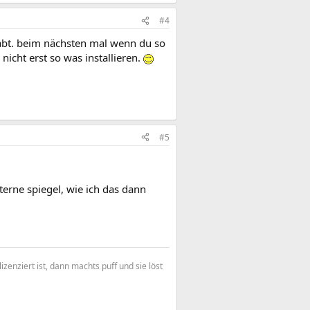
#4
ehabt. beim nächsten mal wenn du so
nicht erst so was installieren.
#5
xterne spiegel, wie ich das dann
enziert ist, dann machts puff und sie löst