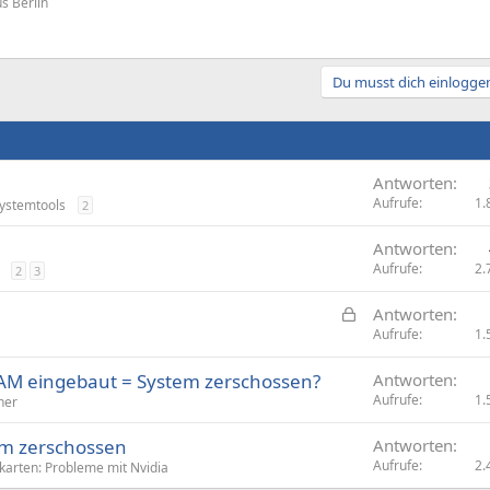
s Berlin
Du musst dich einloggen
Antworten
Aufrufe
1.
ystemtools
2
Antworten
Aufrufe
2.
2
3
G
Antworten
e
Aufrufe
1.
s
RAM eingebaut = System zerschossen?
Antworten
p
Aufrufe
1.
her
e
r
em zerschossen
Antworten
r
Aufrufe
2.
karten: Probleme mit Nvidia
t