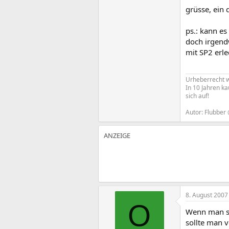
grüsse, ein 
ps.: kann es
doch irgend
mit SP2 erle
Urheberrecht w
In 10 Jahren ka
sich auf!
Autor: Flubber
8. August 2007
O
Wenn man sc
sollte man v