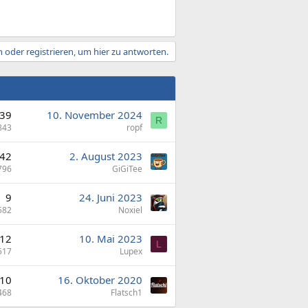
 oder registrieren, um hier zu antworten.
39
10. November 2024
R
843
ropf
42
2. August 2023
796
GiGiTee
9
24. Juni 2023
582
Noxiel
12
10. Mai 2023
L
517
Lupex
10
16. Oktober 2020
468
Flatsch1