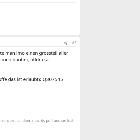
#3
ollte man imo einen grossteil aller
men bootini, ntldr o.ä.
offe das ist erlaubt): Q307545
enziert ist, dann machts puff und sie löst