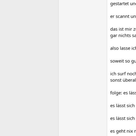
gestartet u
er scannt un
das ist mir 
gar nichts s
also lasse i
soweit so gu
ich surf no
sonst übera
folge: es lä
es lässt si
es lässt sic
es geht nix 