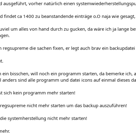
nd ausgeführt, vorher natürlich einen systemwiederherstellungspu
d findet ca 1400 zu beanstandende einträge o.O naja wie gesagt, d
zuviel um alles von hand durch zu gucken, da wäre ich ja lange bes
agen.
ch regsupreme die sachen fixen, er legt auch brav ein backupdatei
t.
ch ein bisschen, will noch ein programm starten, da bemerke ich
ll anders sind alle programm und datei icons auf einmal dieses 
sst sich kein programm mehr starten!
ch regsupreme nicht mehr starten um das backup auszuführen!
h die systemherstellung nicht mehr starten!
mehr.