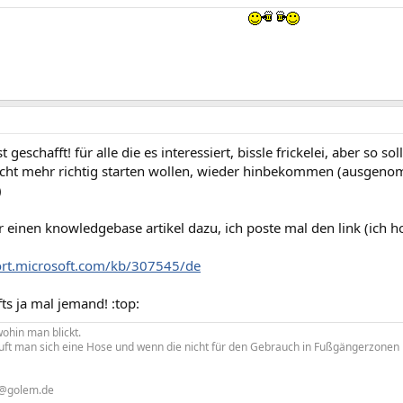
st geschafft! für alle die es interessiert, bissle frickelei, aber so s
icht mehr richtig starten wollen, wieder hinbekommen (ausgenom
)
r einen knowledgebase artikel dazu, ich poste mal den link (ich h
ort.microsoft.com/kb/307545/de
lfts ja mal jemand! :top:
ohin man blickt.
uft man sich eine Hose und wenn die nicht für den Gebrauch in Fußgängerzonen liz
 @golem.de