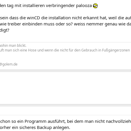
den tag mit installieren verbringender palooza
 sein dass die winCD die installation nicht erkannt hat, weil die au
wie treiber einbinden muss oder so? weiss nemmer genau wie das
digt?
ohin man blickt.
uft man sich eine Hose und wenn die nicht für den Gebrauch in Fußgängerzonen liz
 @golem.de
hon so ein Programm ausführt, bei dem man nicht nachvollziehen
orher ein sicheres Backup anlegen.