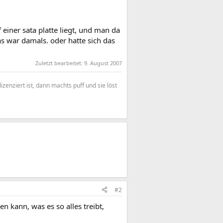
f einer sata platte liegt, und man da
 war damals. oder hatte sich das
Zuletzt bearbeitet:
9. August 2007
enziert ist, dann machts puff und sie löst
#2
 kann, was es so alles treibt,