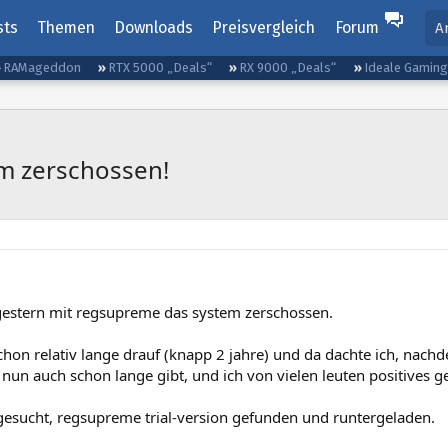
sts
Themen
Downloads
Preisvergleich
Forum
A
RAMageddon
RTX 5000 „Deals“
RX 9000 „Deals“
Ideale Gamin
m zerschossen!
gestern mit regsupreme das system zerschossen.
schon relativ lange drauf (knapp 2 jahre) und da dachte ich, nach
un auch schon lange gibt, und ich von vielen leuten positives ge
 gesucht, regsupreme trial-version gefunden und runtergeladen.