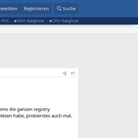
nmelden
Registrieren
Suche
g-PCs
GPU-Rangliste
CPU-Rangliste
#1
dems die ganzen registry
lesen habe, probierstes auch mal.