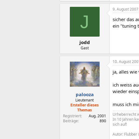
9. August 2007
J
sicher das a
ein "tuning 
jodd
Gast
10. August 200
ja, alles wie
ich weiss au
wieder einsp
palooza
Lieutenant
muss ich mi
Ersteller dieses
Themas
Urheberrecht w
Registriert
Aug. 2001
In 10 Jahren ka
Beiträge
890
sich auf!
Autor: Flubber