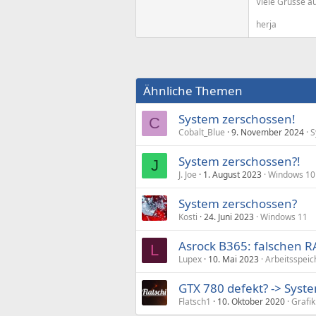
Viele Grüsse au
herja
Ähnliche Themen
System zerschossen!
C
Cobalt_Blue
9. November 2024
S
System zerschossen?!
J
J. Joe
1. August 2023
Windows 10
System zerschossen?
Kosti
24. Juni 2023
Windows 11
Asrock B365: falschen 
L
Lupex
10. Mai 2023
Arbeitsspeic
GTX 780 defekt? -> Syst
Flatsch1
10. Oktober 2020
Grafik