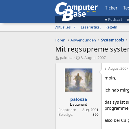
Ticker
Te
Podcast
Aktuelles
Leserartikel
Regeln
Foren
Anwendungen
Systemtools
Mit regsupreme syste
E
E
palooza
8. August 2007
r
r
s
s
8. August 2007
t
t
moin,
e
e
l
l
l
l
ich hab mir
e
t
palooza
r
a
das sys ist 
m
Lieutenant
programme n
Registriert
Aug. 2001
Beiträge
890
also bei CB