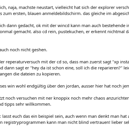
ch, naja, machste neustart, vielleicht hat sich der explorer versc
s zum ersten, blauen anmeldebildschirm. das gleiche im abgesi
ich dann gedacht, ok mit der wincd kann man auch bestehende ins
onmal gemacht. also cd rein, pustekuchen, er erkennt nichtmal da
 auch noch nicht geshen.
der reperaturversuch mit der cd so, dass man zuerst sagt "xp inst
nd dann sagt er "hey da ist schon eine, soll ich die reparieren?" lei
angen die dateien zu kopieren.
ieses win wohl endgültig über den jordan, ausser hier hat noch 
etzt noch versuchen mit ner knoppix noch mehr chaos anzurichten
ind tipps sehr willkommen.
n: lasst euch das ein beispiel sein, auch wenn man denkt man ha
n registryprogrammen kann man nicht blind vertrauen! lieber s