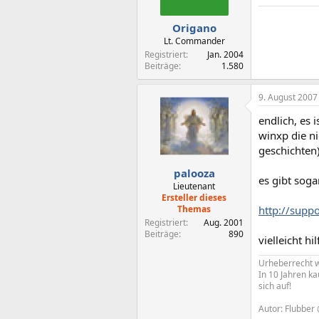
Origano
Lt. Commander
Registriert
Jan. 2004
Beiträge
1.580
9. August 2007
endlich, es i
winxp die n
geschichten
palooza
es gibt soga
Lieutenant
Ersteller dieses
Themas
http://supp
Registriert
Aug. 2001
Beiträge
890
vielleicht hi
Urheberrecht w
In 10 Jahren ka
sich auf!
Autor: Flubber