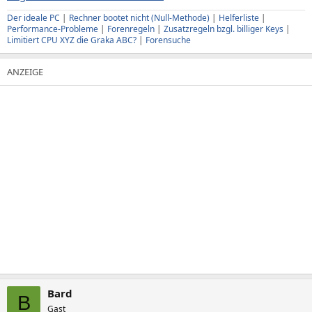
Der ideale PC
|
Rechner bootet nicht (Null-Methode)
|
Helferliste
|
Performance-Probleme
|
Forenregeln
|
Zusatzregeln bzgl. billiger Keys
|
Limitiert CPU XYZ die Graka ABC?
|
Forensuche
Bard
B
Gast