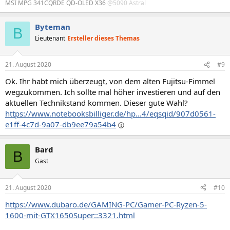
MSI MPG 341CQRDE QD-OLED X36
@5090 Astral
Byteman
B
Lieutenant
Ersteller dieses Themas
21. August 2020
#9
Ok. Ihr habt mich überzeugt, von dem alten Fujitsu-Fimmel
wegzukommen. Ich sollte mal höher investieren und auf den
aktuellen Technikstand kommen. Dieser gute Wahl?
https://www.notebooksbilliger.de/hp...4/eqsqid/907d0561-
e1ff-4c7d-9a07-db9ee79a54b4
Bard
B
Gast
21. August 2020
#10
https://www.dubaro.de/GAMING-PC/Gamer-PC-Ryzen-5-
1600-mit-GTX1650Super::3321.html