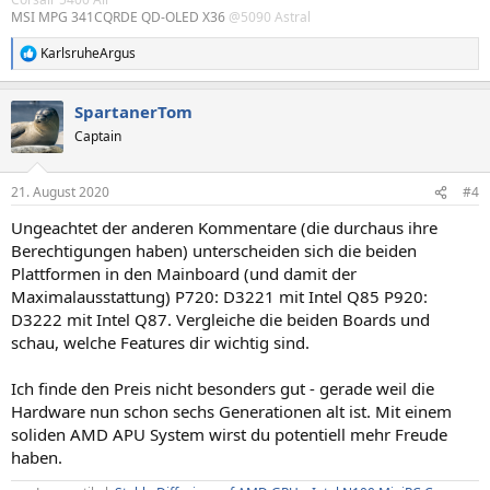
MSI MPG 341CQRDE QD-OLED X36
@5090 Astral
KarlsruheArgus
R
e
a
SpartanerTom
k
t
Captain
i
o
n
21. August 2020
#4
e
n
Ungeachtet der anderen Kommentare (die durchaus ihre
:
Berechtigungen haben) unterscheiden sich die beiden
Plattformen in den Mainboard (und damit der
Maximalausstattung) P720: D3221 mit Intel Q85 P920:
D3222 mit Intel Q87. Vergleiche die beiden Boards und
schau, welche Features dir wichtig sind.
Ich finde den Preis nicht besonders gut - gerade weil die
Hardware nun schon sechs Generationen alt ist. Mit einem
soliden AMD APU System wirst du potentiell mehr Freude
haben.