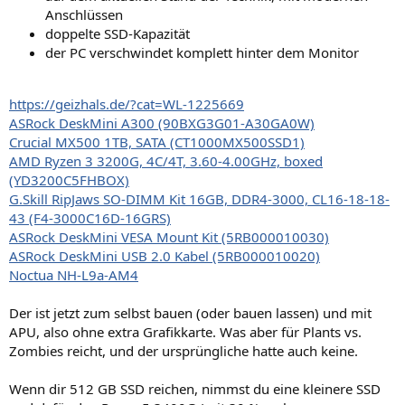
Anschlüssen
doppelte SSD-Kapazität
der PC verschwindet komplett hinter dem Monitor
https://geizhals.de/?cat=WL-1225669
ASRock DeskMini A300 (90BXG3G01-A30GA0W)
Crucial MX500 1TB, SATA (CT1000MX500SSD1)
AMD Ryzen 3 3200G, 4C/4T, 3.60-4.00GHz, boxed
(YD3200C5FHBOX)
G.Skill RipJaws SO-DIMM Kit 16GB, DDR4-3000, CL16-18-18-
43 (F4-3000C16D-16GRS)
ASRock DeskMini VESA Mount Kit (5RB000010030)
ASRock DeskMini USB 2.0 Kabel (5RB000010020)
Noctua NH-L9a-AM4
Der ist jetzt zum selbst bauen (oder bauen lassen) und mit
APU, also ohne extra Grafikkarte. Was aber für Plants vs.
Zombies reicht, und der ursprüngliche hatte auch keine.
Wenn dir 512 GB SSD reichen, nimmst du eine kleinere SSD