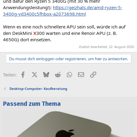
und dafür den Ryzen 5 3400G (mit 30 % mehr
Anwendungsleistung!):
https://geizhals.de/amd-ryzen-5-
3400g-yd3400c5fhbox-a2073698.html
Wenn es eine noch schnellere APU sein soll, würde ich auf
den DeskMini
X
300 warten und eine Renoir APU (z. B.
4650G) dort einsetzen.
Zuletzt bearbeitet:
22. August 2020
Du musst dich einloggen oder registrieren, um hier zu antworten.
Facebook
X (Twitter)
Bluesky
Reddit
WhatsApp
E-Mail
Link
Teilen:
Desktop-Computer: Kaufberatung
Passend zum Thema