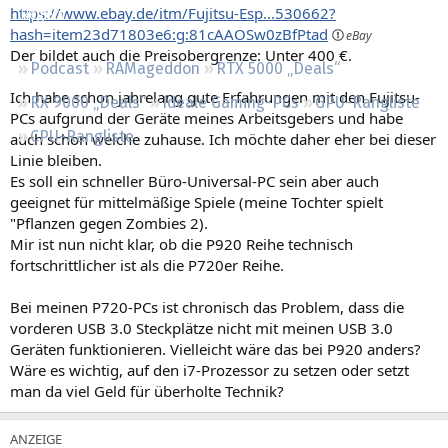
https://www.ebay.de/itm/Fujitsu-Esp...530662?
Regeln
hash=item23d71803e6:g:81cAAOSw0zBfPtad
Der bildet auch die Preisobergrenze: Unter 400 €.
Podcast
RAMageddon
RTX 5000 „Deals“
Ich habe schon jahrelang gute Erfahrungen mit den Fujitsu-
RX 9000 „Deals“
Ideale Gaming-PCs
GPU-Rangliste
PCs aufgrund der Geräte meines Arbeitsgebers und habe
CPU-Rangliste
auch schon welche zuhause. Ich möchte daher eher bei dieser
Linie bleiben.
Es soll ein schneller Büro-Universal-PC sein aber auch
geeignet für mittelmäßige Spiele (meine Tochter spielt
"Pflanzen gegen Zombies 2).
Mir ist nun nicht klar, ob die P920 Reihe technisch
fortschrittlicher ist als die P720er Reihe.
Bei meinen P720-PCs ist chronisch das Problem, dass die
vorderen USB 3.0 Steckplätze nicht mit meinen USB 3.0
Geräten funktionieren. Vielleicht wäre das bei P920 anders?
Wäre es wichtig, auf den i7-Prozessor zu setzen oder setzt
man da viel Geld für überholte Technik?