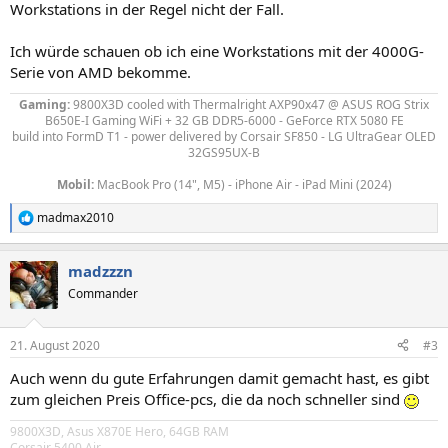
Workstations in der Regel nicht der Fall.
Ich würde schauen ob ich eine Workstations mit der 4000G-
Serie von AMD bekomme.
Gaming:
9800X3D
cooled with Thermalright AXP90x47
@ ASUS ROG Strix
B650E-I Gaming WiFi + 32 GB DDR5-6000 - GeForce RTX 5080 FE
build into FormD T1 - power delivered by
Corsair SF850 - LG UltraGear OLED
32GS95UX-B
Mobil:
MacBook Pro (14", M5) - iPhone Air - iPad Mini (2024)
madmax2010
R
e
a
madzzzn
k
t
Commander
i
o
n
21. August 2020
#3
e
n
Auch wenn du gute Erfahrungen damit gemacht hast, es gibt
:
zum gleichen Preis Office-pcs, die da noch schneller sind
9800X3D, Asus X870E Hero, 64GB RAM
Corsair 5400 Air