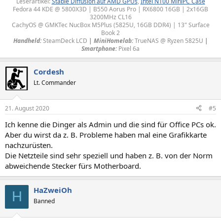
Leserartikel:
Stable Diffusion auf AMD GPUs
,
Intel N100 MiniPC Case
Fedora 44 KDE @ 5800X3D | B550 Aorus Pro | RX6800 16GB | 2x16GB
3200MHz CL16
CachyOS @ GMKTec NucBox M5Plus (5825U, 16GB DDR4) | 13" Surface
Book 2
Handheld:
SteamDeck LCD
|
MiniHomelab:
TrueNAS @ Ryzen 5825U
|
Smartphone:
Pixel 6a​
Cordesh
Lt. Commander
21. August 2020
#5
Ich kenne die Dinger als Admin und die sind für Office PCs ok.
Aber du wirst da z. B. Probleme haben mal eine Grafikkarte
nachzurüsten.
Die Netzteile sind sehr speziell und haben z. B. von der Norm
abweichende Stecker fürs Motherboard.
HaZweiOh
H
Banned