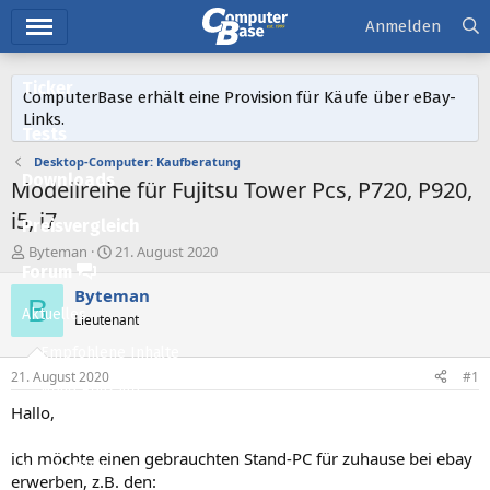
Hauptmenü
Anmelden
Ticker
ComputerBase erhält eine Provision für Käufe über eBay-
Links.
Tests
Desktop-Computer: Kaufberatung
Downloads
Modellreihe für Fujitsu Tower Pcs, P720, P920,
i5, i7
Preisvergleich
E
E
Byteman
21. August 2020
r
r
Forum
s
s
Byteman
B
t
t
Aktuelles
Lieutenant
e
e
l
l
Empfohlene Inhalte
l
l
21. August 2020
#1
e
t
Neue Beiträge
r
a
Hallo,
m
Neueste Aktivitäten
ich möchte einen gebrauchten Stand-PC für zuhause bei ebay
Leserartikel
erwerben, z.B. den: