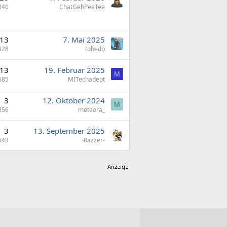
040
ChatGehPeeTee
13
7. Mai 2025
928
tohedo
13
19. Februar 2025
M
585
MITechadept
3
12. Oktober 2024
M
056
meteora_
3
13. September 2025
643
-Razzer-