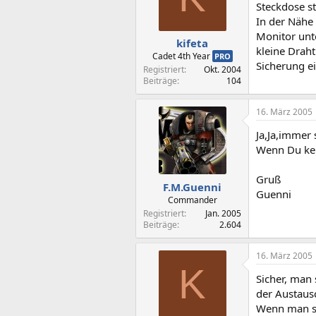
Steckdose st
In der Nähe
Monitor unte
kifeta
kleine Drah
Cadet 4th Year
PRO
Sicherung e
Registriert
Okt. 2004
Beiträge
104
16. März 2005
Ja,Ja,immer
Wenn Du kei
Gruß
F.M.Guenni
Guenni
Commander
Registriert
Jan. 2005
Beiträge
2.604
16. März 2005
K
Sicher, man
der Austaus
Wenn man sic