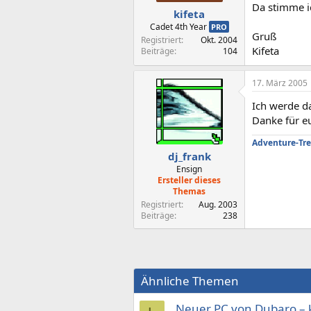
Da stimme ic
kifeta
Cadet 4th Year
PRO
Gruß
Registriert
Okt. 2004
Kifeta
Beiträge
104
17. März 2005
Ich werde d
Danke für eu
Adventure-Tre
dj_frank
Ensign
Ersteller dieses
Themas
Registriert
Aug. 2003
Beiträge
238
Ähnliche Themen
Neuer PC von Dubaro – ke