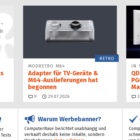
RETRO
MODRETRO M64
IN 
as
Adapter für TV-Geräte &
QD
M64-Auslieferungen hat
PG
begon­nen
Ma
Kommentare
9
29.07.2026
3
Warum Werbebanner?
!
ComputerBase berichtet unabhängig und
Compu
er
verkauft deshalb keine Inhalte, sondern
schne
 Tests