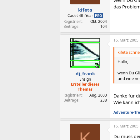
das Problem
kifeta
Cadet 4th Year
PRO
Registriert
Okt. 2004
Beiträge
104
16. März 2005
kifeta schrie
Hallo,
wenn Du Glü
dj_frank
und eine ne
Ensign
Ersteller dieses
Themas
Registriert
Aug. 2003
Danke für d
Beiträge
238
Wie kann ic
Adventure-Tre
16. März 2005
K
Du muss den