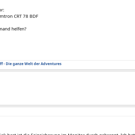
r:
mtron CRT 78 BDF
mand helfen?
ff - Die ganze Welt der Adventures
ck hast ist die Feinsicherung im Monitor durch gebrannt. Ich ha