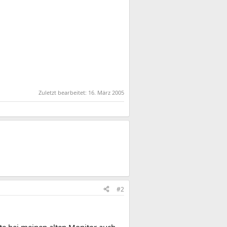
Zuletzt bearbeitet:
16. März 2005
#2
tte bei meinen alten Monitor auch