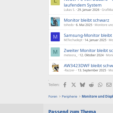
L
laufendem System
Lukas S.
29. Januar 2026
Grafikk
Monitor bleibt schwarz
tohedo
6. Mai 2025
Monitore und
Samsung-Monitor bleibt
M
MITechadept
14. Januar 2025
Mo
Zweiter Monitor bleibt 
M
meteora_
12. Oktober 2024
Moni
AW3423DWF bleibt schw
-Razzer-
13. September 2025
Mon
Facebook
X (Twitter)
Bluesky
Reddit
What
Teilen:
Foren
Peripherie
Monitore und Disp
Passend zum Thema