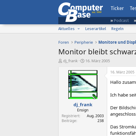
Ticker
Te
Podcast
Aktuelles
Leserartikel
Regeln
Foren
Peripherie
Monitore und Disp
Monitor bleibt schwar
E
E
dj_frank
16. März 2005
r
r
s
s
16. März 2005
t
t
Hallo zusa
e
e
l
l
l
l
Ich habe se
e
t
dj_frank
r
a
Der Bildsch
m
Ensign
angeschloss
Registriert
Aug. 2003
Beiträge
238
Das Stromkab
funktionsfäh