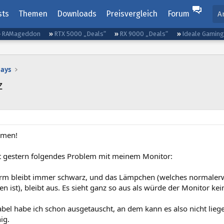
sts
Themen
Downloads
Preisvergleich
Forum
A
RAMageddon
RTX 5000 „Deals“
RX 9000 „Deals“
Ideale Gamin
lays
z
mmen!
it gestern folgendes Problem mit meinem Monitor:
irm bleibt immer schwarz, und das Lämpchen (welches normalerw
en ist), bleibt aus. Es sieht ganz so aus als würde der Monitor
el habe ich schon ausgetauscht, an dem kann es also nicht liegen
ig.