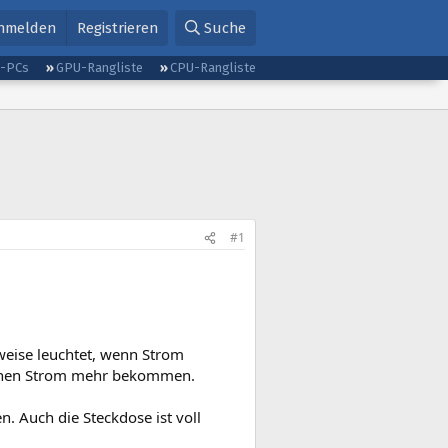
nmelden
Registrieren
Suche
g-PCs
GPU-Rangliste
CPU-Rangliste
#1
eise leuchtet, wenn Strom
 keinen Strom mehr bekommen.
. Auch die Steckdose ist voll