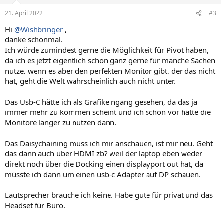
o
n
21. April 2022
#3
e
n
Hi
@Wishbringer
,
:
danke schonmal.
Ich würde zumindest gerne die Möglichkeit für Pivot haben,
da ich es jetzt eigentlich schon ganz gerne für manche Sachen
nutze, wenn es aber den perfekten Monitor gibt, der das nicht
hat, geht die Welt wahrscheinlich auch nicht unter.
Das Usb-C hätte ich als Grafikeingang gesehen, da das ja
immer mehr zu kommen scheint und ich schon vor hätte die
Monitore länger zu nutzen dann.
Das Daisychaining muss ich mir anschauen, ist mir neu. Geht
das dann auch über HDMI zb? weil der laptop eben weder
direkt noch über die Docking einen displayport out hat, da
müsste ich dann um einen usb-c Adapter auf DP schauen.
Lautsprecher brauche ich keine. Habe gute für privat und das
Headset für Büro.