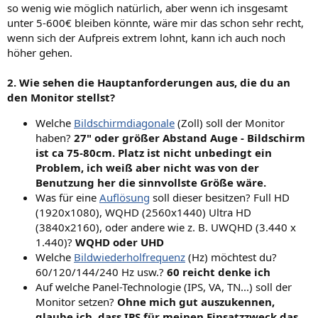
so wenig wie möglich natürlich, aber wenn ich insgesamt
unter 5-600€ bleiben könnte, wäre mir das schon sehr recht,
wenn sich der Aufpreis extrem lohnt, kann ich auch noch
höher gehen.
2. Wie sehen die Hauptanforderungen aus, die du an
den Monitor stellst?
Welche
Bildschirmdiagonale
(Zoll) soll der Monitor
haben?
27" oder größer Abstand Auge - Bildschirm
ist ca 75-80cm. Platz ist nicht unbedingt ein
Problem, ich weiß aber nicht was von der
Benutzung her die sinnvollste Größe wäre.
Was für eine
Auflösung
soll dieser besitzen? Full HD
(1920x1080), WQHD (2560x1440) Ultra HD
(3840x2160), oder andere wie z. B. UWQHD (3.440 x
1.440)?
WQHD oder UHD
Welche
Bildwiederholfrequenz
(Hz) möchtest du?
60/120/144/240 Hz usw.?
60 reicht denke ich
Auf welche Panel-Technologie (IPS, VA, TN...) soll der
Monitor setzen?
Ohne mich gut auszukennen,
glaube ich, dass IPS für meinen Einsatzzweck das