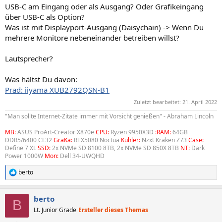
USB-C am Eingang oder als Ausgang? Oder Grafikeingang
über USB-C als Option?
Was ist mit Displayport-Ausgang (Daisychain) -> Wenn Du
mehrere Monitore nebeneinander betreiben willst?
Lautsprecher?
Was hältst Du davon:
Prad: iiyama XUB2792QSN-B1
Zuletzt bearbeitet:
21. April 2022
"Man sollte Internet-Zitate immer mit Vorsicht genießen" - Abraham Lincoln
MB:
ASUS ProArt-Creator X870e
CPU:
Ryzen 9950X3D
:RAM:
64GB
DDR5/6400 CL32
GraKa:
RTX5080 Noctua
Kühler:
Nzxt Kraken Z73
Case:
Define 7 XL
SSD:
2x NVMe SD 8100 8TB, 2x NVMe SD 850X 8TB
NT:
Dark
Power 1000W
Mon:
Dell 34-UWQHD
berto
R
e
a
berto
k
B
t
Lt. Junior Grade
Ersteller dieses Themas
i