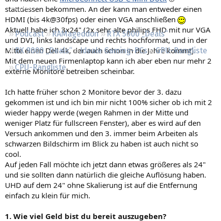
Regeln
stattdessen bekommen. An der kann man entweder einen
HDMI (bis 4k@30fps) oder einen VGA anschließen
Aktuell habe ich 3x24" (2x sehr alte philips FHD mit nur VGA
Podcast
RAMageddon
RTX 5000 „Deals“
und DVI, links landscape und rechts hochformat, und in der
Mitte einen Dell 4k, der auch schon in die Jahre kommt).
RX 9000 „Deals“
Ideale Gaming-PCs
GPU-Rangliste
Mit dem neuen Firmenlaptop kann ich aber eben nur mehr 2
CPU-Rangliste
externe Monitore betreiben scheinbar.
Ich hatte früher schon 2 Monitore bevor der 3. dazu
gekommen ist und ich bin mir nicht 100% sicher ob ich mit 2
wieder happy werde (wegen Rahmen in der Mitte und
weniger Platz für fullscreen Fenster), aber es wird auf den
Versuch ankommen und den 3. immer beim Arbeiten als
schwarzen Bildschirm im Blick zu haben ist auch nicht so
cool.
Auf jeden Fall möchte ich jetzt dann etwas größeres als 24"
und sie sollten dann natürlich die gleiche Auflösung haben.
UHD auf dem 24" ohne Skalierung ist auf die Entfernung
einfach zu klein für mich.
1. Wie viel Geld bist du bereit auszugeben?