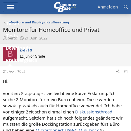
Hauptmenü
Anmelden
Monitore und Displays: Kaufberatung
Ticker
Monitore für Homeoffice und Privat
Tests
E
E
berto
21. April 2022
r
r
Downloads
s
s
berto
B
t
t
Lt. Junior Grade
e
e
Preisvergleich
l
l
l
l
21. April 2022
#1
Forum
e
t
r
a
Hi,
Aktuelles
m
vor dem Fragebogen vielleicht eine kurze Erklärung: Ich
Empfohlene Inhalte
suche 2 Monitore für mein Büro daheim. Diese werden
Neue Beiträge
sowohl privat als auch für Homeoffice verwendet. Ich habe
vor einiger Zeit schon einmal einen
Diskussionsthread
Neueste Aktivitäten
aufgemacht. Seitdem hat sich noch folgendes geändert: wir
mussten die große Dockingstation zurückgeben fürs Büro
Leserartikel
und haben eine
MicroConnect USB-C Mini Dock