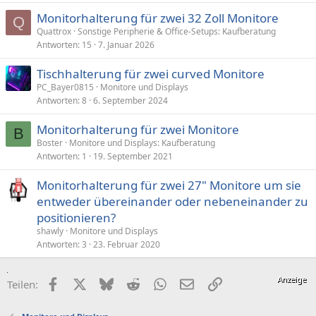
t
t
i
i
Monitorhalterung für zwei 32 Zoll Monitore
Q
Quattrox
Sonstige Peripherie & Office-Setups: Kaufberatung
m
m
Antworten
15
7. Januar 2026
m
m
e
e
Tischhalterung für zwei curved Monitore
PC_Bayer0815
Monitore und Displays
Antworten
8
6. September 2024
Monitorhalterung für zwei Monitore
B
Boster
Monitore und Displays: Kaufberatung
Antworten
1
19. September 2021
Monitorhalterung für zwei 27" Monitore um sie
entweder übereinander oder nebeneinander zu
positionieren?
shawly
Monitore und Displays
Antworten
3
23. Februar 2020
Facebook
X (Twitter)
Bluesky
Reddit
WhatsApp
E-Mail
Link
Teilen: