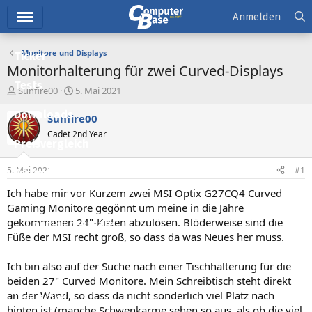
Hauptmenü
Anmelden
Monitore und Displays
Ticker
Monitorhalterung für zwei Curved-Displays
Tests
E
E
Sunfire00
5. Mai 2021
r
r
Downloads
s
s
Sunfire00
t
t
Cadet 2nd Year
e
e
Preisvergleich
l
l
l
l
5. Mai 2021
#1
Forum
e
t
r
a
Ich habe mir vor Kurzem zwei MSI Optix G27CQ4 Curved
Aktuelles
m
Gaming Monitore gegönnt um meine in die Jahre
gekommenen 24"-Kisten abzulösen. Blöderweise sind die
Empfohlene Inhalte
Füße der MSI recht groß, so dass da was Neues her muss.
Neue Beiträge
Ich bin also auf der Suche nach einer Tischhalterung für die
Neueste Aktivitäten
beiden 27" Curved Monitore. Mein Schreibtisch steht direkt
an der Wand, so dass da nicht sonderlich viel Platz nach
Leserartikel
hinten ist (manche Schwenkarme sehen so aus, als ob die viel