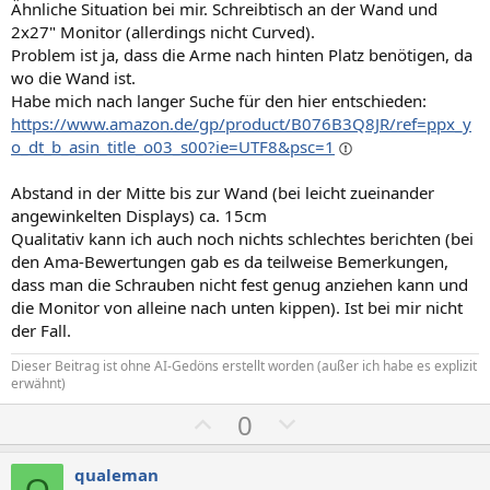
Ähnliche Situation bei mir. Schreibtisch an der Wand und
2x27" Monitor (allerdings nicht Curved).
Problem ist ja, dass die Arme nach hinten Platz benötigen, da
wo die Wand ist.
Habe mich nach langer Suche für den hier entschieden:
https://www.amazon.de/gp/product/B076B3Q8JR/ref=ppx_y
o_dt_b_asin_title_o03_s00?ie=UTF8&psc=1
Abstand in der Mitte bis zur Wand (bei leicht zueinander
angewinkelten Displays) ca. 15cm
Qualitativ kann ich auch noch nichts schlechtes berichten (bei
den Ama-Bewertungen gab es da teilweise Bemerkungen,
dass man die Schrauben nicht fest genug anziehen kann und
die Monitor von alleine nach unten kippen). Ist bei mir nicht
der Fall.
Dieser Beitrag ist ohne AI-Gedöns erstellt worden (außer ich habe es explizit
erwähnt)
P
N
0
o
e
s
g
qualeman
Q