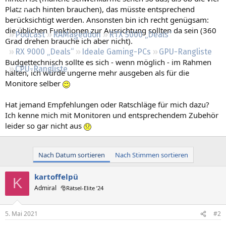
Regeln
Platz nach hinten brauchen), das müsste entsprechend
berücksichtigt werden. Ansonsten bin ich recht genügsam:
die üblichen Funktionen zur Ausrichtung sollten da sein (360
Podcast
RAMageddon
RTX 5000 „Deals“
Grad drehen brauche ich aber nicht).
RX 9000 „Deals“
Ideale Gaming-PCs
GPU-Rangliste
Budgettechnisch sollte es sich - wenn möglich - im Rahmen
CPU-Rangliste
halten, ich würde ungerne mehr ausgeben als für die
Monitore selber
Hat jemand Empfehlungen oder Ratschläge für mich dazu?
Ich kenne mich mit Monitoren und entsprechendem Zubehör
leider so gar nicht aus
Nach Datum sortieren
Nach Stimmen sortieren
kartoffelpü
K
Admiral
🎅Rätsel-Elite ’24
5. Mai 2021
#2