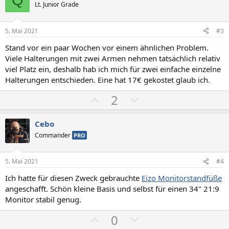
i
a
Lt. Junior Grade
t
t
i
i
5. Mai 2021
#3
v
v
Stand vor ein paar Wochen vor einem ähnlichen Problem.
e
e
Viele Halterungen mit zwei Armen nehmen tatsächlich relativ
S
S
viel Platz ein, deshalb hab ich mich für zwei einfache einzelne
t
t
Halterungen entschieden. Eine hat 17€ gekostet glaub ich.
i
i
P
N
2
m
m
o
e
m
m
s
g
Cebo
e
e
i
a
Commander
PRO
t
t
i
i
5. Mai 2021
#4
v
v
Ich hatte für diesen Zweck gebrauchte
Eizo Monitorstandfüße
e
e
angeschafft. Schön kleine Basis und selbst für einen 34" 21:9
S
S
Monitor stabil genug.
t
t
P
N
0
i
i