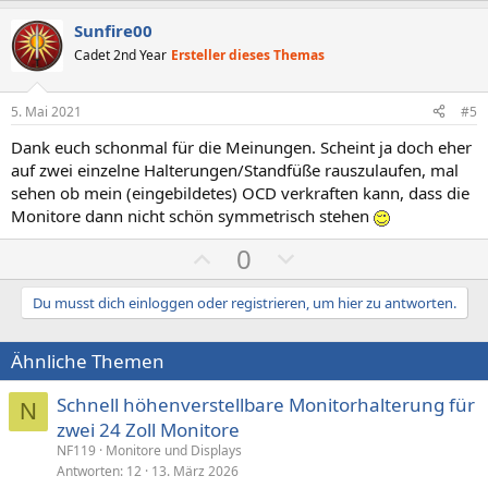
o
e
m
m
s
g
m
m
Sunfire00
i
a
e
e
Cadet 2nd Year
Ersteller dieses Themas
t
t
i
i
5. Mai 2021
#5
v
v
Dank euch schonmal für die Meinungen. Scheint ja doch eher
e
e
auf zwei einzelne Halterungen/Standfüße rauszulaufen, mal
S
S
sehen ob mein (eingebildetes) OCD verkraften kann, dass die
t
t
Monitore dann nicht schön symmetrisch stehen
i
i
P
N
0
m
m
o
e
m
m
s
g
Du musst dich einloggen oder registrieren, um hier zu antworten.
e
e
i
a
t
t
Ähnliche Themen
i
i
Schnell höhenverstellbare Monitorhalterung für
v
v
N
zwei 24 Zoll Monitore
e
e
NF119
Monitore und Displays
S
S
Antworten
12
13. März 2026