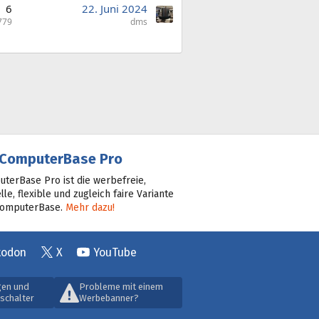
6
22. Juni 2024
779
dms
ComputerBase Pro
terBase Pro ist die werbefreie,
lle, flexible und zugleich faire Variante
ComputerBase.
Mehr dazu!
todon
X
YouTube
gen und
Probleme mit einem
schalter
Werbebanner?