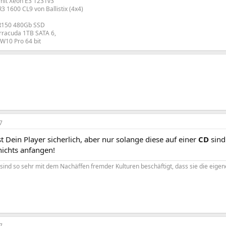
mit Xeon E3 1231v3
1600 CL9 von Ballistix (4x4)
R150 480Gb SSD
rracuda 1TB SATA 6,
W10 Pro 64 bit
7
t Dein Player sicherlich, aber nur solange diese auf einer
CD
sind
nichts anfangen!
sind so sehr mit dem Nachäffen fremder Kulturen beschäftigt, dass sie die eige
7