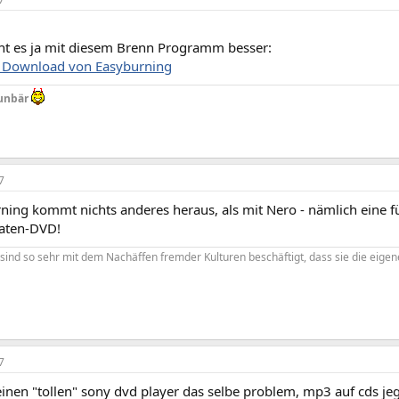
geht es ja mit diesem Brenn Programm besser:
d Download von Easyburning
unbär
7
rning kommt nichts anderes heraus, als mit Nero - nämlich eine f
aten-DVD!
sind so sehr mit dem Nachäffen fremder Kulturen beschäftigt, dass sie die eige
7
nen "tollen" sony dvd player das selbe problem, mp3 auf cds jeg