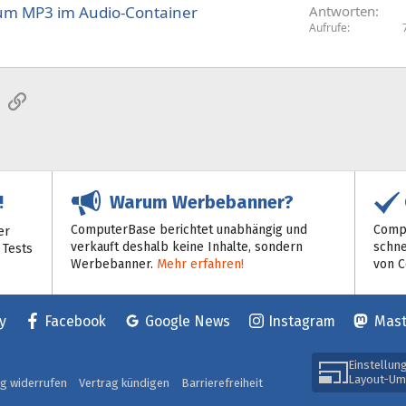
 um MP3 im Audio-Container
Antworten
Aufrufe
sApp
E-Mail
Link
Warum Werbebanner?
!
ComputerBase berichtet unabhängig und
Compu
er
verkauft deshalb keine Inhalte, sondern
schne
 Tests
Werbebanner.
Mehr erfahren!
von 
y
Facebook
Google News
Instagram
Mas
Einstellun
Layout-Um
ag widerrufen
Vertrag kündigen
Barrierefreiheit