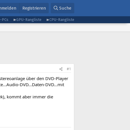
nmelden
Registrieren
Suche
g-PCs
GPU-Rangliste
CPU-Rangliste
#1
stereoanlage über den DVD-Player
e...Audio-DVD...Daten-DVD...mit
tek), kommt aber immer die