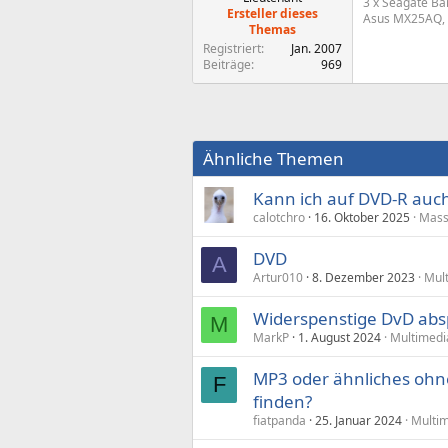
3 x Seagate Ba
Ersteller dieses
Asus MX25AQ, 
Themas
Registriert
Jan. 2007
Beiträge
969
Ähnliche Themen
Kann ich auf DVD-R au
calotchro
16. Oktober 2025
Mass
DVD
A
Artur010
8. Dezember 2023
Mul
Widerspenstige DvD abs
M
MarkP
1. August 2024
Multimedi
MP3 oder ähnliches ohne
F
finden?
fiatpanda
25. Januar 2024
Multi