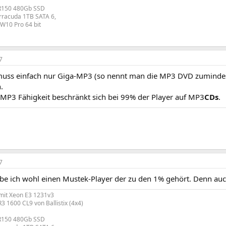
R150 480Gb SSD
rracuda 1TB SATA 6,
W10 Pro 64 bit
7
muss einfach nur Giga-MP3 (so nennt man die MP3 DVD zumindes
.
MP3 Fähigkeit beschränkt sich bei 99% der Player auf MP3
CDs
.
7
abe ich wohl einen Mustek-Player der zu den 1% gehört. Denn auc
mit Xeon E3 1231v3
1600 CL9 von Ballistix (4x4)
R150 480Gb SSD