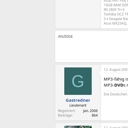
Asus H97 Plus 
16GB RAM DDR3 
R9 280X Tri-X
Toshiba OCZ T
3 x Seagate Ba
Asus MX25AQ, 
12. August 200
G
MP3-fähig is
MP3-
DVD
s 
Die Deutschen 
Gastredner
Lieutenant
Registriert
Jan. 2006
Beiträge
864
12. August 200