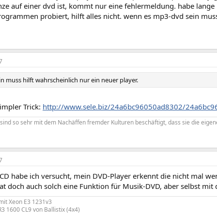
ze auf einer dvd ist, kommt nur eine fehlermeldung. habe lange m
grammen probiert, hilft alles nicht. wenn es mp3-dvd sein muss 
7
 muss hilft wahrscheinlich nur ein neuer player.
simpler Trick:
http://www.sele.biz/24a6bc96050ad8302/24a6bc9
sind so sehr mit dem Nachäffen fremder Kulturen beschäftigt, dass sie die eige
7
 CD habe ich versucht, mein DVD-Player erkennt die nicht mal wen
t doch auch solch eine Funktion für Musik-DVD, aber selbst mit di
mit Xeon E3 1231v3
1600 CL9 von Ballistix (4x4)