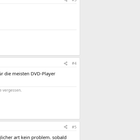
#4
ür die meisten DVD-Player
ne vergessen.
#5
licher art kein problem. sobald