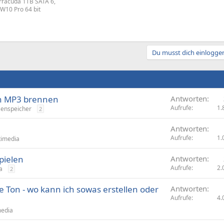
rracuda 1TB SATA 6,
W10 Pro 64 bit
Du musst dich einloggen
ch MP3 brennen
Antworten
Aufrufe
1.
enspeicher
2
Antworten
Aufrufe
1.
timedia
pielen
Antworten
Aufrufe
2.
a
2
 Ton - wo kann ich sowas erstellen oder
Antworten
Aufrufe
4.
media