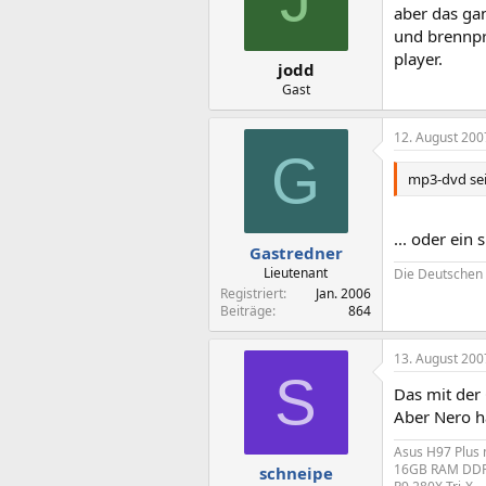
aber das gan
und brennpro
player.
jodd
Gast
12. August 200
G
mp3-dvd sein
... oder ein 
Gastredner
Lieutenant
Die Deutschen 
Registriert
Jan. 2006
Beiträge
864
13. August 200
S
Das mit der
Aber Nero ha
Asus H97 Plus 
16GB RAM DDR3 
schneipe