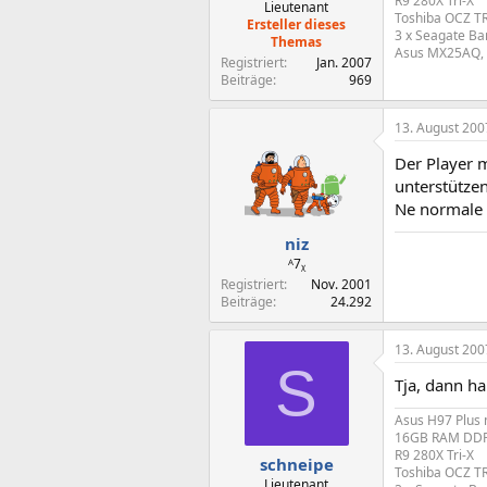
R9 280X Tri-X
Lieutenant
Toshiba OCZ T
Ersteller dieses
3 x Seagate Ba
Themas
Asus MX25AQ, 
Registriert
Jan. 2007
Beiträge
969
13. August 200
Der Player 
unterstützen
Ne normale 
niz
ᴬ7ᵪ
Registriert
Nov. 2001
Beiträge
24.292
13. August 200
S
Tja, dann h
Asus H97 Plus 
16GB RAM DDR3 
R9 280X Tri-X
schneipe
Toshiba OCZ T
Lieutenant