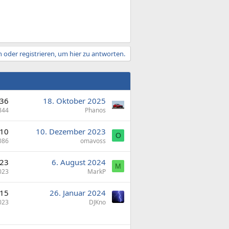
 oder registrieren, um hier zu antworten.
36
18. Oktober 2025
844
Phanos
10
10. Dezember 2023
O
086
omavoss
23
6. August 2024
M
023
MarkP
15
26. Januar 2024
023
DJKno