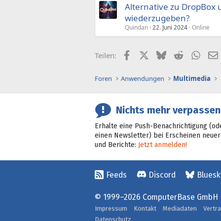
Alternative zu DropBox
wiederzugeben?
Quindan
22. Juni 2024
Online
Facebook
X (Twitter)
Bluesky
Reddit
What
Teilen:
Foren
Anwendungen
Multimedia
Nichts mehr verpassen
Erhalte eine Push-Benachrichtigung (od
einen Newsletter) bei Erscheinen neuer
und Berichte:
Jetzt anmelden!
Feeds
Discord
Bluesk
© 1999–2026 ComputerBase GmbH
Impressum
Kontakt
Mediadaten
Vertr
Datenschutz