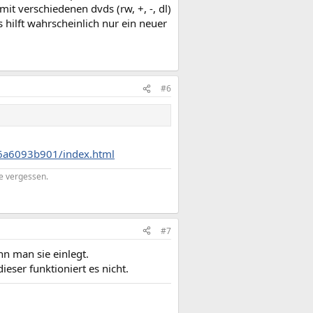
it verschiedenen dvds (rw, +, -, dl)
hilft wahrscheinlich nur ein neuer
#6
6a6093b901/index.html
ne vergessen.
#7
n man sie einlegt.
eser funktioniert es nicht.