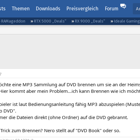
sts
Themen
Downloads
Preisvergleich
Forum
A
RAMageddon
RTX 5000 „Deals“
RX 9000 „Deals“
Ideale Gamin
7
möchte eine MP3 Sammlung auf DVD brennen um sie an der Heim
Hier kommt aber mein Problem...ich kann Brennen wie ich möcht
ieler ist laut Bedienungsanleitung fähig MP3 abzuspielen (Mus
o DVD".
mer die Dateien direkt (ohne Ordner) auf die DVD gebrannt.
 Trick zum Brennen? Nero stellt auf "DVD Book" oder so.