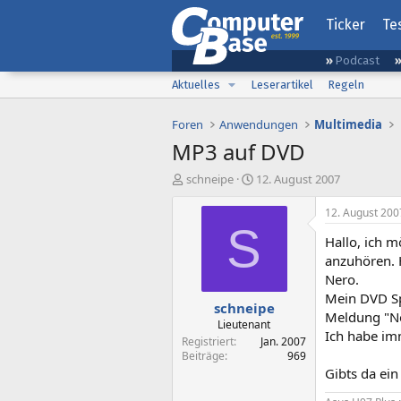
Ticker
Te
Podcast
Aktuelles
Leserartikel
Regeln
Foren
Anwendungen
Multimedia
MP3 auf DVD
E
E
schneipe
12. August 2007
r
r
s
s
12. August 200
t
t
S
Hallo, ich 
e
e
l
l
anzuhören. 
l
l
Nero.
e
t
Mein DVD Sp
schneipe
r
a
Meldung "N
m
Lieutenant
Ich habe im
Registriert
Jan. 2007
Beiträge
969
Gibts da ein