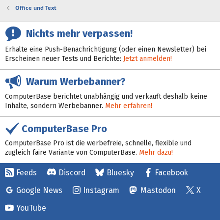
e
Office und Text
n
:
Nichts mehr verpassen!
Erhalte eine Push-Benachrichtigung (oder einen Newsletter) bei
Erscheinen neuer Tests und Berichte:
Jetzt anmelden!
Warum Werbebanner?
ComputerBase berichtet unabhängig und verkauft deshalb keine
Inhalte, sondern Werbebanner.
Mehr erfahren!
ComputerBase Pro
ComputerBase Pro ist die werbefreie, schnelle, flexible und
zugleich faire Variante von ComputerBase.
Mehr dazu!
Feeds
Discord
Bluesky
Facebook
Google News
Instagram
Mastodon
X
YouTube