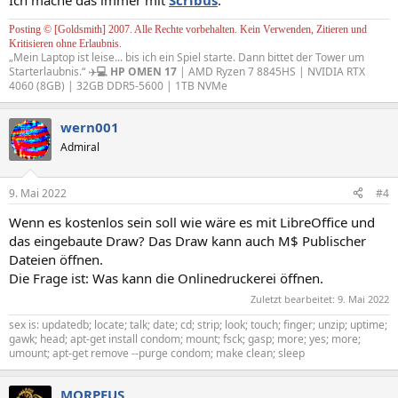
Ich mache das immer mit
Scribus
.
Posting © [Goldsmith] 2007. Alle Rechte vorbehalten. Kein Verwenden, Zitieren und
Kritisieren ohne Erlaubnis.
„Mein Laptop ist leise... bis ich ein Spiel starte. Dann bittet der Tower um
Starterlaubnis.“ ✈️
💻 HP OMEN 17
| AMD Ryzen 7 8845HS | NVIDIA RTX
4060 (8GB) | 32GB DDR5-5600 | 1TB NVMe
wern001
Admiral
9. Mai 2022
#4
Wenn es kostenlos sein soll wie wäre es mit LibreOffice und
das eingebaute Draw? Das Draw kann auch M$ Publischer
Dateien öffnen.
Die Frage ist: Was kann die Onlinedruckerei öffnen.
Zuletzt bearbeitet:
9. Mai 2022
sex is: updatedb; locate; talk; date; cd; strip; look; touch; finger; unzip; uptime;
gawk; head; apt-get install condom; mount; fsck; gasp; more; yes; more;
umount; apt-get remove --purge condom; make clean; sleep
MORPEUS