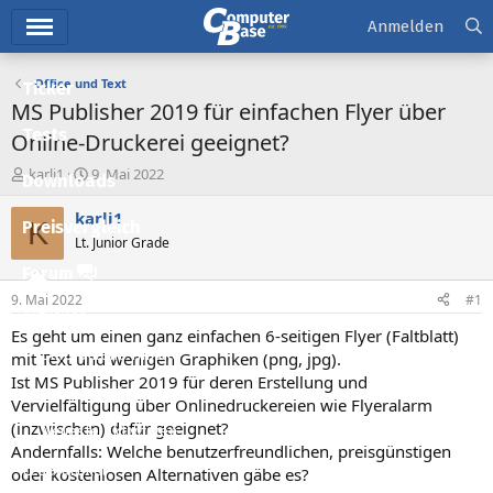
Hauptmenü
Anmelden
Office und Text
Ticker
MS Publisher 2019 für einfachen Flyer über
Tests
Online-Druckerei geeignet?
E
E
karli1
9. Mai 2022
Downloads
r
r
s
s
karli1
K
Preisvergleich
t
t
Lt. Junior Grade
e
e
l
l
Forum
l
l
9. Mai 2022
#1
e
t
Aktuelles
r
a
Es geht um einen ganz einfachen 6-seitigen Flyer (Faltblatt)
m
Empfohlene Inhalte
mit Text und wenigen Graphiken (png, jpg).
Ist MS Publisher 2019 für deren Erstellung und
Neue Beiträge
Vervielfältigung über Onlinedruckereien wie Flyeralarm
(inzwischen) dafür geeignet?
Neueste Aktivitäten
Andernfalls: Welche benutzerfreundlichen, preisgünstigen
Leserartikel
oder kostenlosen Alternativen gäbe es?