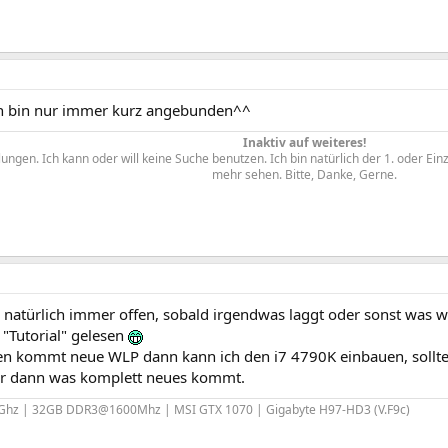
Ich bin nur immer kurz angebunden^^
Inaktiv auf weiteres!
ngen. Ich kann oder will keine Suche benutzen. Ich bin natürlich der 1. oder Ein
mehr sehen. Bitte, Danke, Gerne.​
 natürlich immer offen, sobald irgendwas laggt oder sonst was wi
 "Tutorial" gelesen
n kommt neue WLP dann kann ich den i7 4790K einbauen, sollte 
hr dann was komplett neues kommt.
0Ghz | 32GB DDR3@1600Mhz | MSI GTX 1070 | Gigabyte H97-HD3 (V.F9c)