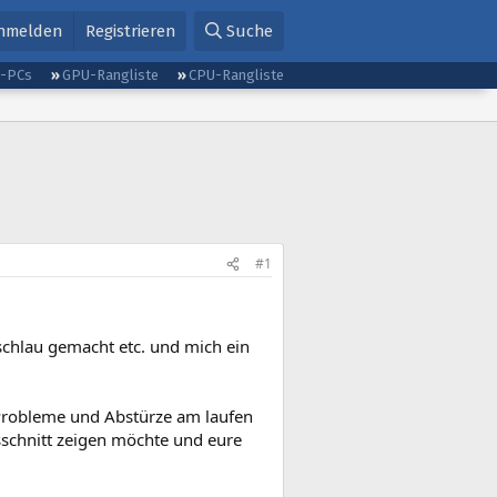
nmelden
Registrieren
Suche
g-PCs
GPU-Rangliste
CPU-Rangliste
#1
schlau gemacht etc. und mich ein
Probleme und Abstürze am laufen
sschnitt zeigen möchte und eure