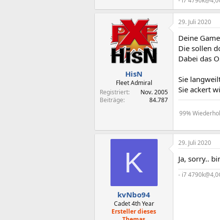
- i7 4790k@4,
29. Juli 2020
Deine Game
Die sollen 
Dabei das O
HisN
Sie langweil
Fleet Admiral
Sie ackert wi
Registriert
Nov. 2005
Beiträge
84.787
99% Wiederholu
29. Juli 2020
K
Ja, sorry.. 
- i7 4790k@4,
kvNbo94
Cadet 4th Year
Ersteller dieses
Themas