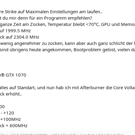
re Strike auf Maximalen Einstellungen am laufen..
 du mir denn für ein Programm empfehlen?
ganze Zeit am Zocken, Temperatur bleibt <70°C, GPU und Memor
auf 1999.5 MHz
ck auf 2304.0 MHz
n wenig angenehmer zu zocken, kann aber auch ganz schlicht der 
 sind übrigens heute angekommen, Bootproblem gelöst, vielen d
e® GTX 1070
lles auf Standart, und nun hab ich mit Afterburner die Core Volt
k erhöht..
100
 - +120
- +100MHz
ck + 600MHz