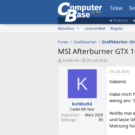
Ticker
Te
Podcast
Aktuelles
Leserartikel
Regeln
Foren
Grafikkarten
Grafikkarten: Ov
MSI Afterburner GTX 1
E
E
kvNbo94
29. Juli 2020
r
r
s
s
29. Juli 2020
t
t
K
Nabend.
e
e
l
l
l
l
Habe mich h
e
t
wenig ans "
kvNbo94
r
a
m
Cadet 4th Year
Wollte mal 
Registriert
März 2020
und lasse G
Beiträge
85
Meinung hö