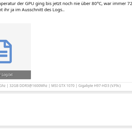
peratur der GPU ging bis jetzt noch nie über 80°C, war immer 72
t ihr ja im Ausschnitt des Logs..
 Log.txt
rufe: 1.293
0Ghz | 32GB DDR3@1600Mhz | MSI GTX 1070 | Gigabyte H97-HD3 (V.F9c)