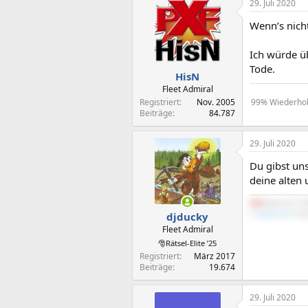
29. Juli 2020
Wenn’s nich
Ich würde ü
Tode.
HisN
Fleet Admiral
Registriert
Nov. 2005
99% Wiederholu
Beiträge
84.787
29. Juli 2020
Du gibst uns
deine alten 
AMD
Ryzen R7 3
Ti
Python III
16 G
djducky
Fleet Admiral
🎅Rätsel-Elite ’25
Registriert
März 2017
Beiträge
19.674
29. Juli 2020