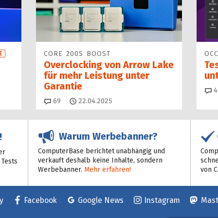
CORE 200S BOOST
OCC
E
Overclocking von Arrow Lake
Tes
für mehr Leistung unter
unt
Garantie
4
Kommentare
69
22.04.2025
Warum Werbebanner?
!
ComputerBase berichtet unabhängig und
Compu
er
verkauft deshalb keine Inhalte, sondern
schne
 Tests
Werbebanner.
Mehr erfahren!
von 
y
Facebook
Google News
Instagram
Mas