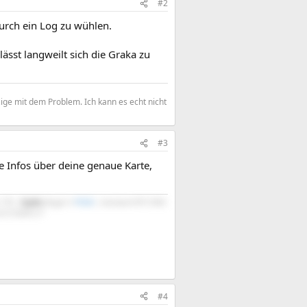
#2
urch ein Log zu wühlen.
sst langweilt sich die Graka zu
zige mit dem Problem. Ich kann es echt nicht
#3
ne Infos über deine genaue Karte,
 1TB |
Scythe
Mugen 5
PCGH
| Gainward RTX 5060
2721DGFA 27"
#4