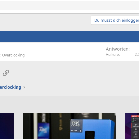
Du musst dich einloggen
Antworten
Aufrufe
2.
: Overclocking
sApp
E-Mail
Link
erclocking