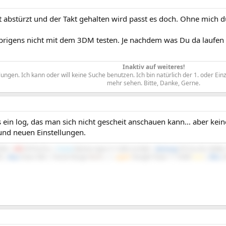
t abstürzt und der Takt gehalten wird passt es doch. Ohne mich d
brigens nicht mit dem 3DM testen. Je nachdem was Du da laufen lä
Inaktiv auf weiteres!
ngen. Ich kann oder will keine Suche benutzen. Ich bin natürlich der 1. oder Ein
mehr sehen. Bitte, Danke, Gerne.​
 ein log, das man sich nicht gescheit anschauen kann... aber kei
und neuen Einstellungen.
700X |
MSI
X570-A Pro |
Crucial
Ballistix Sport LT 3200 2x16GB |
Samsung
970 Evo M.2 NVMe
B |
Asus
Xonar DGX | Fractal Design
North
|
be
quiet!
Straight Power 11 550W
Gold
|
DELL
S