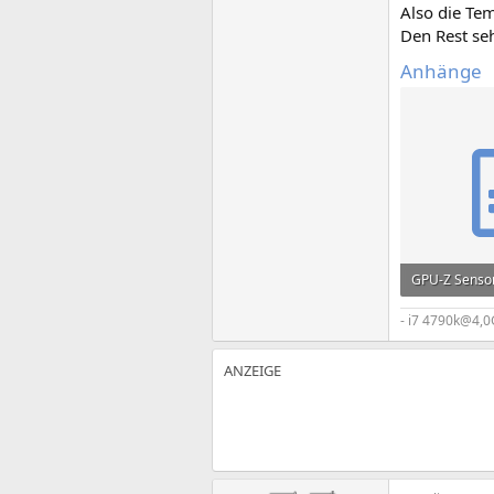
Also die Tem
Den Rest seh
Anhänge
GPU-Z Sensor
78,5 KB · Auf
- i7 4790k@4,