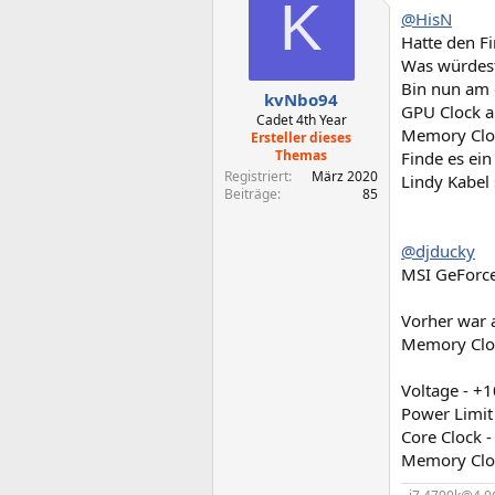
K
@HisN
Hatte den Fi
Was würdest
Bin nun am 
kvNbo94
GPU Clock 
Cadet 4th Year
Memory Clo
Ersteller dieses
Themas
Finde es ei
Registriert
März 2020
Lindy Kabel
Beiträge
85
@djducky
MSI GeForc
Vorher war a
Memory Cloc
Voltage - +
Power Limit
Core Clock 
Memory Clo