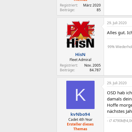
Registriert
März 2020
Beiträge
85
29. Juli 2020
Alles gut. 
99% Wiederholu
HisN
Fleet Admiral
Registriert
Nov. 2005
Beiträge
84.787
29. Juli 2020
K
OSD hab ich
damals dein
Hoffe morge
nächstes Ja
kvNbo94
Cadet 4th Year
- i7 4790k@4,
Ersteller dieses
Themas