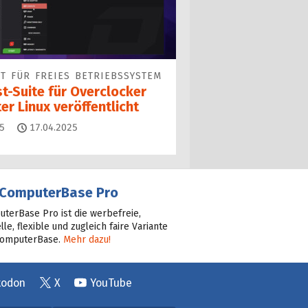
T FÜR FREIES BETRIEBSSYSTEM
t-Suite für Overclocker
er Linux veröffentlicht
Kommentare
5
17.04.2025
ComputerBase Pro
terBase Pro ist die werbefreie,
lle, flexible und zugleich faire Variante
ComputerBase.
Mehr dazu!
todon
X
YouTube