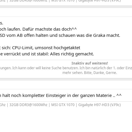
0Ghz | 32GB DDR3@1600Mhz | MSI GTX 1070 | Gigabyte H97-HD3 (V.F9c)
s.
doch laufen. Dafür machste das doch^^
SD vom AB offen halten und schauen was die Graka macht.
t sich: CPU-Limit, umsonst hochgetaktet
e verrückt und ist stabil: Alles richtig gemacht.
Inaktiv auf weiteres!
ngen. Ich kann oder will keine Suche benutzen. Ich bin natürlich der 1. oder Ein
mehr sehen. Bitte, Danke, Gerne.​
bin halt noch kompletter Einsteiger in der ganzen Materie .. ^^
0Ghz | 32GB DDR3@1600Mhz | MSI GTX 1070 | Gigabyte H97-HD3 (V.F9c)