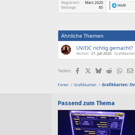
Registriert
März 2020
HisN
R
Beiträge
85
e
a
k
t
i
Ähnliche Themen
o
n
e
UV/OC richtig gemacht?
n
Xechon
21. Juli 2020
Grafikkarten
:
Facebook
X (Twitter)
Bluesky
Reddit
What
Teilen:
Foren
Grafikkarten
Grafikkarten: Ov
Passend zum Thema