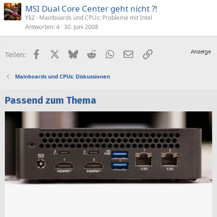
MSI Dual Core Center geht nicht ?!
YkZ
Mainboards und CPUs: Probleme mit Intel
Antworten
4
30. Juni 2008
Facebook
X (Twitter)
Bluesky
Reddit
WhatsApp
E-Mail
Link
Teilen:
Mainboards und CPUs: Diskussionen
Passend zum Thema