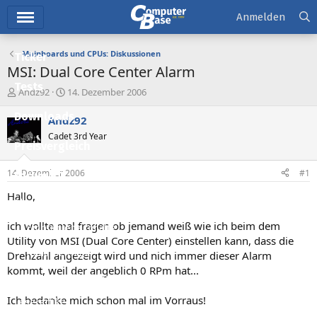
Hauptmenü
Anmelden
Mainboards und CPUs: Diskussionen
Ticker
MSI: Dual Core Center Alarm
Tests
E
E
Andz92
14. Dezember 2006
r
r
Downloads
s
s
Andz92
t
t
Cadet 3rd Year
e
e
Preisvergleich
l
l
l
l
14. Dezember 2006
#1
Forum
e
t
r
a
Hallo,
Aktuelles
m
ich wollte mal fragen ob jemand weiß wie ich beim dem
Empfohlene Inhalte
Utility von MSI (Dual Core Center) einstellen kann, dass die
Neue Beiträge
Drehzahl angezeigt wird und nich immer dieser Alarm
kommt, weil der angeblich 0 RPm hat...
Neueste Aktivitäten
Ich bedanke mich schon mal im Vorraus!
Leserartikel