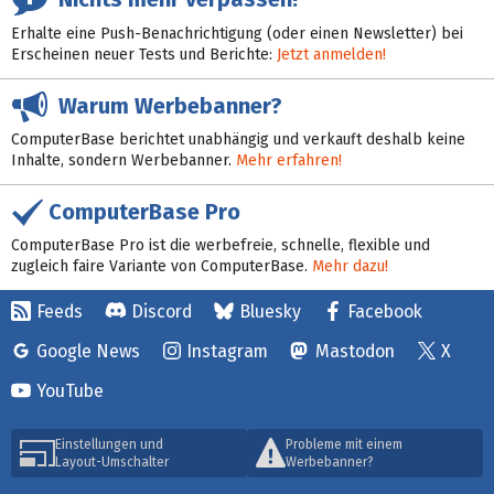
Erhalte eine Push-Benachrichtigung (oder einen Newsletter) bei
Erscheinen neuer Tests und Berichte:
Jetzt anmelden!
Warum Werbebanner?
ComputerBase berichtet unabhängig und verkauft deshalb keine
Inhalte, sondern Werbebanner.
Mehr erfahren!
ComputerBase Pro
ComputerBase Pro ist die werbefreie, schnelle, flexible und
zugleich faire Variante von ComputerBase.
Mehr dazu!
Feeds
Discord
Bluesky
Facebook
Google News
Instagram
Mastodon
X
YouTube
Einstellungen und
Probleme mit einem
Layout-Umschalter
Werbebanner?