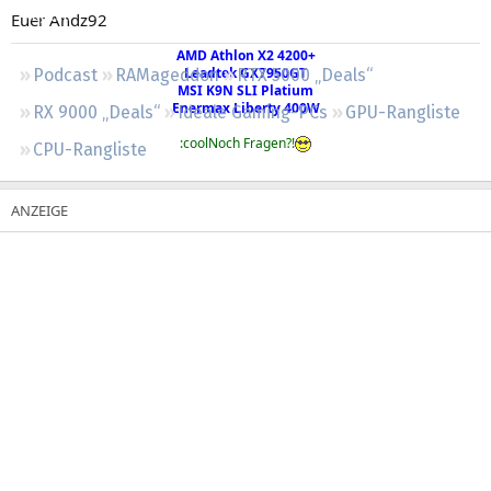
Regeln
Euer Andz92
AMD Athlon X2 4200+
Leadtek GX7950GT
Podcast
RAMageddon
RTX 5000 „Deals“
MSI K9N SLI Platium
Enermax Liberty 400W
RX 9000 „Deals“
Ideale Gaming-PCs
GPU-Rangliste
:coolNoch Fragen?!
CPU-Rangliste