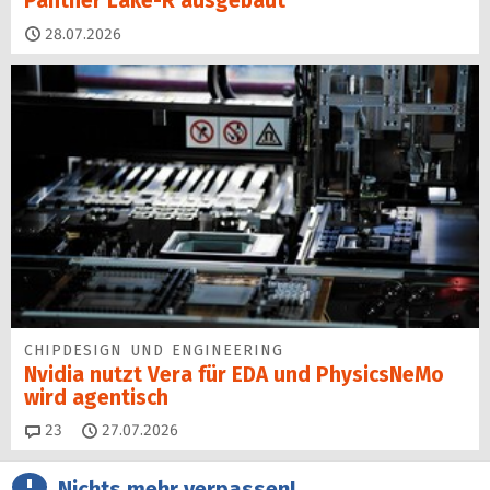
Panther Lake-R ausgebaut
28.07.2026
CHIPDESIGN UND ENGINEERING
Nvidia nutzt Vera für EDA und PhysicsNeMo
wird agentisch
Kommentare
23
27.07.2026
Nichts mehr verpassen!