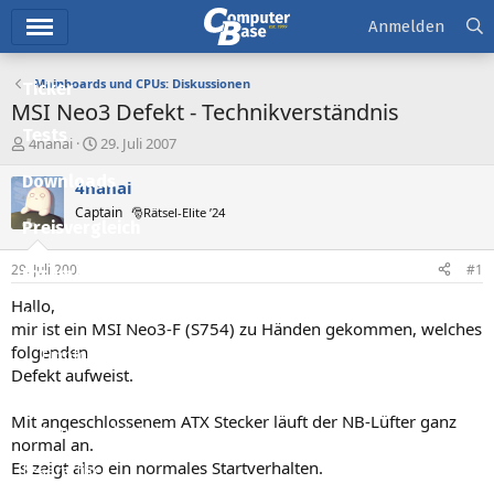
Hauptmenü
Anmelden
Mainboards und CPUs: Diskussionen
Ticker
MSI Neo3 Defekt - Technikverständnis
Tests
E
E
4nanai
29. Juli 2007
r
r
Downloads
s
s
4nanai
t
t
Captain
🎅Rätsel-Elite ’24
e
e
Preisvergleich
l
l
l
l
29. Juli 2007
#1
Forum
e
t
r
a
Hallo,
Aktuelles
m
mir ist ein MSI Neo3-F (S754) zu Händen gekommen, welches
folgenden
Empfohlene Inhalte
Defekt aufweist.
Neue Beiträge
Mit angeschlossenem ATX Stecker läuft der NB-Lüfter ganz
Neueste Aktivitäten
normal an.
Es zeigt also ein normales Startverhalten.
Leserartikel