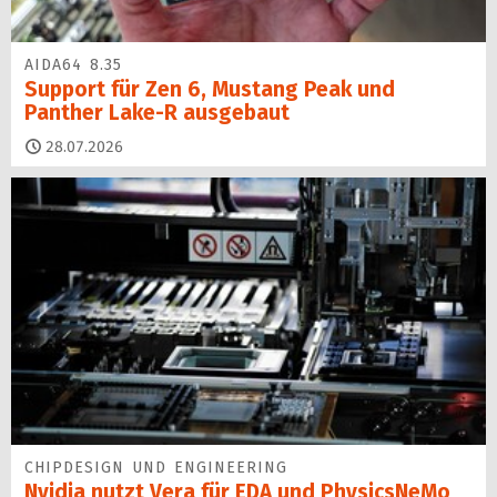
AIDA64 8.35
Support für Zen 6, Mustang Peak und
Panther Lake-R ausgebaut
28.07.2026
CHIPDESIGN UND ENGINEERING
Nvidia nutzt Vera für EDA und PhysicsNeMo