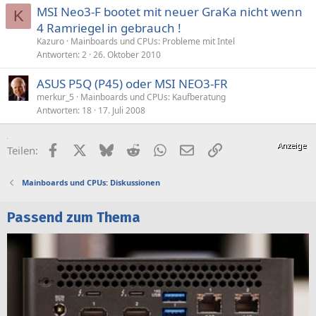
MSI Neo3-F bootet mit neuer GraKa nicht wenn
K
4 Ramriegel in gebrauch !
Kazuro
Mainboards und CPUs: Probleme mit Intel
Antworten
2
26. Oktober 2010
ASUS P5Q (P45) oder MSI NEO3-FR
merkur_5
Mainboards und CPUs: Kaufberatung
Antworten
18
17. Juli 2008
Facebook
X (Twitter)
Bluesky
Reddit
WhatsApp
E-Mail
Link
Teilen:
Mainboards und CPUs: Diskussionen
Passend zum Thema