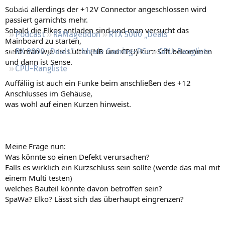
Regeln
Sobald allerdings der +12V Connector angeschlossen wird
passiert garnichts mehr.
Sobald die Elkos entladen sind und man versucht das
Podcast
RAMageddon
RTX 5000 „Deals“
Mainboard zu starten,
sieht man wie die Lüfter (NB und CPU) kurz Saft bekommen
RX 9000 „Deals“
Ideale Gaming-PCs
GPU-Rangliste
und dann ist Sense.
CPU-Rangliste
Auffäliig ist auch ein Funke beim anschließen des +12
Anschlusses im Gehäuse,
was wohl auf einen Kurzen hinweist.
Meine Frage nun:
Was könnte so einen Defekt verursachen?
Falls es wirklich ein Kurzschluss sein sollte (werde das mal mit
einem Multi testen)
welches Bauteil könnte davon betroffen sein?
SpaWa? Elko? Lässt sich das überhaupt eingrenzen?