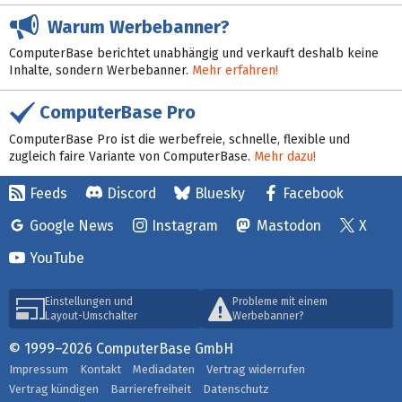
Warum Werbebanner?
ComputerBase berichtet unabhängig und verkauft deshalb keine
Inhalte, sondern Werbebanner.
Mehr erfahren!
ComputerBase Pro
ComputerBase Pro ist die werbefreie, schnelle, flexible und
zugleich faire Variante von ComputerBase.
Mehr dazu!
Feeds
Discord
Bluesky
Facebook
Google News
Instagram
Mastodon
X
YouTube
Einstellungen und
Probleme mit einem
Layout-Umschalter
Werbebanner?
© 1999–2026 ComputerBase GmbH
Impressum
Kontakt
Mediadaten
Vertrag widerrufen
Vertrag kündigen
Barrierefreiheit
Datenschutz