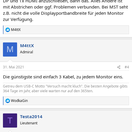
DP und 1x HDMI anzuschließen, dann das. Alles Andere ist
mit Abstrichen oder ggf. Problemen verbunden. Bei MST seht
z.B. nicht die volle Displayportbandbreite für jeden Monitor
zur Verfügung.
M4ttX
R
e
a
M4ttX
k
M
t
Admiral
i
o
n
31. Mai 2021
#4
e
n
Die günstigste sind einfach 3 Kabel, zu jedem Monitor eins.
:
Getreu dem USB-C Motto "Versuch macht kluch". Die besten Angebote gibts
364 Tage im Jahr, aber viele warten nur auf den 365ten.
WodkaGin
R
e
a
Testa2014
k
T
t
Lieutenant
i
o