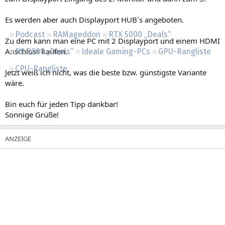
Regeln
Es werden aber auch Displayport HUB´s angeboten.
Podcast
RAMageddon
RTX 5000 „Deals“
Zu dem kann man eine PC mit 2 Displayport und einem HDMI
Anschluss kaufen.
RX 9000 „Deals“
Ideale Gaming-PCs
GPU-Rangliste
CPU-Rangliste
Jetzt weiß ich nicht, was die beste bzw. günstigste Variante
wäre.
Bin euch für jeden Tipp dankbar!
Sonnige Grüße!