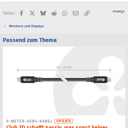
Facebook
X (Twitter)
Bluesky
Reddit
WhatsApp
E-Mail
Link
Teilen:
Monitore und Displays
Passend zum Thema
9-METER-USB4-KABEL
UPDATE
Club 3D schafft passiv, was sonst keiner