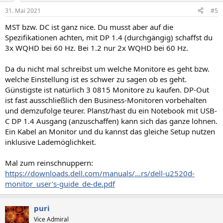
n
31. Mai 2021
#5
e
n
MST bzw. DC ist ganz nice. Du musst aber auf die
:
Spezifikationen achten, mit DP 1.4 (durchgängig) schaffst du
3x WQHD bei 60 Hz. Bei 1.2 nur 2x WQHD bei 60 Hz.
Da du nicht mal schreibst um welche Monitore es geht bzw.
welche Einstellung ist es schwer zu sagen ob es geht.
Günstigste ist natürlich 3 0815 Monitore zu kaufen. DP-Out
ist fast ausschließlich den Business-Monitoren vorbehalten
und demzufolge teurer. Planst/hast du ein Notebook mit USB-
C DP 1.4 Ausgang (anzuschaffen) kann sich das ganze lohnen.
Ein Kabel an Monitor und du kannst das gleiche Setup nutzen
inklusive Lademöglichkeit.
Mal zum reinschnuppern:
https://downloads.dell.com/manuals/...rs/dell-u2520d-
monitor_user's-guide_de-de.pdf
puri
Vice Admiral