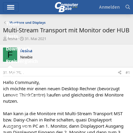
Hauptmenü
Anmelden
Monitore und Displays
Ticker
Multi-Stream Transport mit Monitor oder HUB
Tests
E
E
fesha
31. Mai 2021
r
r
Downloads
s
s
fesha
F
t
t
Newbie
e
e
Preisvergleich
l
l
l
l
31. Mai 2021
#1
Forum
e
t
r
a
Hallo Community,
Aktuelles
m
ich möchte mir einen neuen Desktop Rechner (bevorzugt
Lenovo ThinkCentre) kaufen und gleichzeitig drei Monitore
Empfohlene Inhalte
nutzen.
Neue Beiträge
Man kann ja die Monitore mit Multi-Stream Transport MST
Neueste Aktivitäten
bzw. Daisy-Chain in Reihe schalten, quasi Displayport
Ausgang vom PC an 1. Monitor, dann Displayport Ausgang
Leserartikel
zum Displayport Eingang des 2. Monitor und dann zum 3.