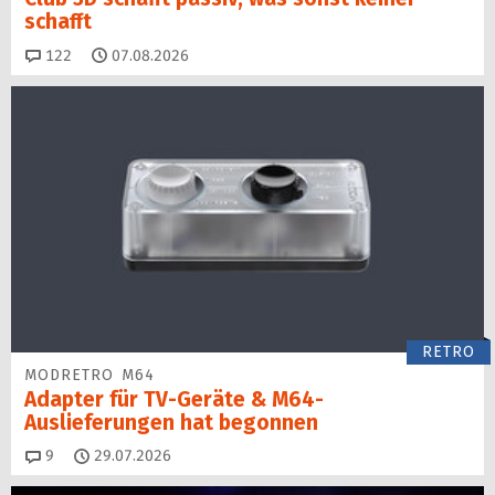
schafft
Kommentare
122
07.08.2026
RETRO
MODRETRO M64
Adapter für TV-Geräte & M64-
Auslieferungen hat begon­nen
Kommentare
9
29.07.2026