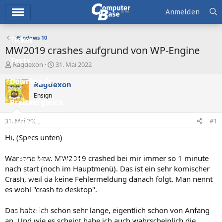
Hauptmenü
Anmelden
Windows 10
Ticker
MW2019 crashes aufgrund von WP-Engine
Tests
E
E
Ragdexon
31. Mai 2022
r
r
Downloads
s
s
Ragdexon
t
t
Ensign
e
e
Preisvergleich
l
l
l
l
31. Mai 2022
#1
Forum
e
t
r
a
Hi, (Specs unten)
Aktuelles
m
Warzone bzw. MW2019 crashed bei mir immer so 1 minute
Empfohlene Inhalte
nach start (noch im Hauptmenü). Das ist ein sehr komischer
Neue Beiträge
Crash, weil da keine Fehlermeldung danach folgt. Man nennt
es wohl "crash to desktop".
Neueste Aktivitäten
Das habe ich schon sehr lange, eigentlich schon von Anfang
Leserartikel
an. Und wie es scheint habe ich auch wahrscheinlich die