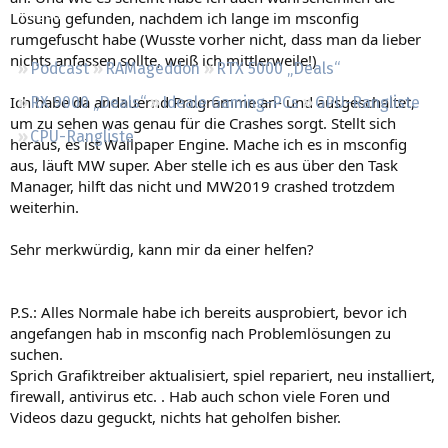
Regeln
Lösung gefunden, nachdem ich lange im msconfig
rumgefuscht habe (Wusste vorher nicht, dass man da lieber
nichts anfassen sollte, weiß ich mittlerweile!)
Podcast
RAMageddon
RTX 5000 „Deals“
Ich habe da andauernd Programme an- und ausgeschaltet,
RX 9000 „Deals“
Ideale Gaming-PCs
GPU-Rangliste
um zu sehen was genau für die Crashes sorgt. Stellt sich
CPU-Rangliste
heraus, es ist Wallpaper Engine. Mache ich es in msconfig
aus, läuft MW super. Aber stelle ich es aus über den Task
Manager, hilft das nicht und MW2019 crashed trotzdem
weiterhin.
Sehr merkwürdig, kann mir da einer helfen?
P.S.: Alles Normale habe ich bereits ausprobiert, bevor ich
angefangen hab in msconfig nach Problemlösungen zu
suchen.
Sprich Grafiktreiber aktualisiert, spiel repariert, neu installiert,
firewall, antivirus etc. . Hab auch schon viele Foren und
Videos dazu geguckt, nichts hat geholfen bisher.