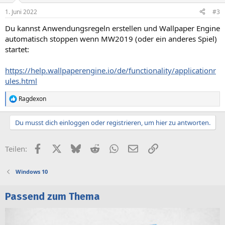
n
1. Juni 2022
#3
e
n
Du kannst Anwendungsregeln erstellen und Wallpaper Engine
:
automatisch stoppen wenn MW2019 (oder ein anderes Spiel)
startet:
https://help.wallpaperengine.io/de/functionality/applicationr
ules.html
Ragdexon
R
e
a
Du musst dich einloggen oder registrieren, um hier zu antworten.
k
t
i
Facebook
X (Twitter)
Bluesky
Reddit
WhatsApp
E-Mail
Link
Teilen:
o
n
e
Windows 10
n
:
Passend zum Thema