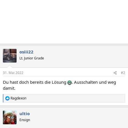
osiii22
Lt. Junior Grade
31. Mai 2022
#2
Du hast doch bereits die Lösung
. Ausschalten und weg
damit.
Ragdexon
R
e
a
ultio
k
t
Ensign
i
o