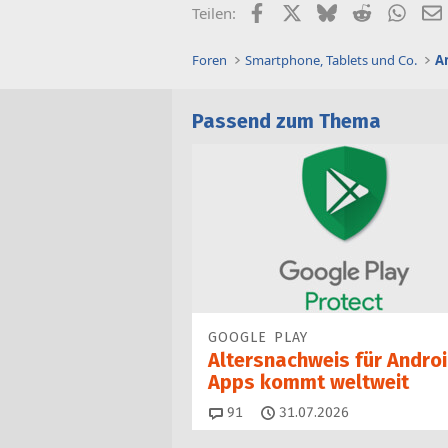
Facebook
X (Twitter)
Bluesky
Reddit
What
Teilen:
Foren
Smartphone, Tablets und Co.
A
Passend zum Thema
GOOGLE PLAY
Altersnachweis für Androi
Apps kommt weltweit
Kommentare
91
31.07.2026