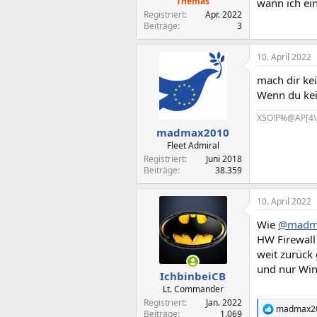
Themas
wann ich ein
Registriert
Apr. 2022
Beiträge
3
10. April 2022
mach dir ke
Wenn du kei
X5O!P%@AP[4\
madmax2010
Fleet Admiral
Registriert
Juni 2018
Beiträge
38.359
10. April 2022
Wie
@madm
HW Firewall 
weit zurück
und nur Win
IchbinbeiCB
Lt. Commander
Registriert
Jan. 2022
madmax2
R
Beiträge
1.069