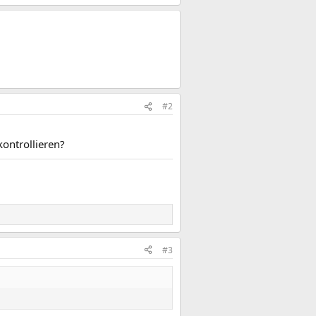
#2
ontrollieren?
#3