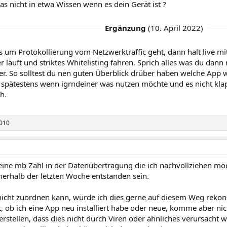
das nicht in etwa Wissen wenn es dein Gerät ist ?
Ergänzung
(
10. April 2022
)
 um Protokollierung vom Netzwerktraffic geht, dann halt live m
er läuft und striktes Whitelisting fahren. Sprich alles was du dann n
er. So solltest du nen guten Überblick drüber haben welche App
 spätestens wenn igrndeiner was nutzen möchte und es nicht klap
h.
010
eine mb Zahl in der Datenübertragung die ich nachvollziehen mö
nerhalb der letzten Woche entstanden sein.
 nicht zuordnen kann, würde ich dies gerne auf diesem Weg rekons
 ob ich eine App neu installiert habe oder neue, komme aber nich
rstellen, dass dies nicht durch Viren oder ähnliches verursacht