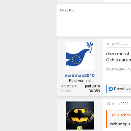
10. April 2022
dazu musst d
Gehts darum
X5O!P%@AP[4\
madmax2010
Fleet Admiral
Registriert
Juni 2018
Drewkev
u
R
Beiträge
38.359
e
a
10. April 2022
k
t
i
TML+ schrie
o
n
welche App 
e