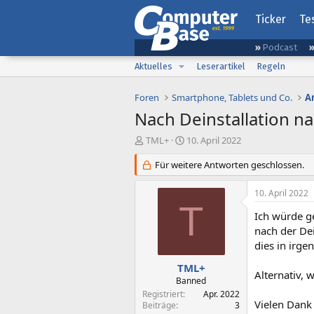
Ticker
Te
Podcast
Aktuelles
Leserartikel
Regeln
Foren
Smartphone, Tablets und Co.
A
Nach Deinstallation n
E
E
TML+
10. April 2022
r
r
s
Für weitere Antworten geschlossen.
s
t
t
e
e
10. April 2022
l
l
T
l
l
Ich würde g
e
t
nach der Dei
r
a
dies in irg
m
TML+
Alternativ, 
Banned
Registriert
Apr. 2022
Vielen Dank
Beiträge
3