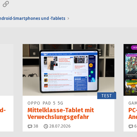
sApp
E-Mail
Link
ndroid-Smartphones und -Tablets
TEST
OPPO PAD 5 5G
GAM
d-
Mittelklasse-Tablet mit
PC
Verwechslungsgefahr
An
Kommentare
38
28.07.2026
6