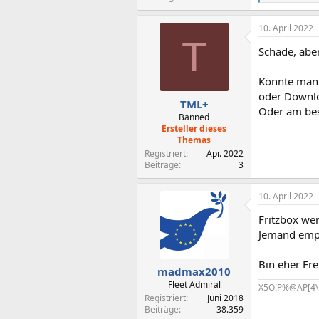
e
a
10. April 2022
k
T
t
Schade, abe
i
o
n
Könnte man 
e
oder Downl
n
TML+
Oder am bes
:
Banned
Ersteller dieses
Themas
Registriert
Apr. 2022
Beiträge
3
10. April 2022
Fritzbox wen
Jemand empfa
Bin eher Fr
madmax2010
Fleet Admiral
X5O!P%@AP[4\
Registriert
Juni 2018
Beiträge
38.359