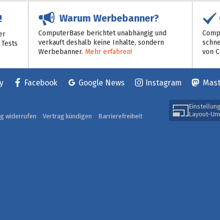
Warum Werbebanner?
!
ComputerBase berichtet unabhängig und
Compu
er
verkauft deshalb keine Inhalte, sondern
schne
 Tests
Werbebanner.
Mehr erfahren!
von 
y
Facebook
Google News
Instagram
Mas
Einstellun
Layout-Um
ag widerrufen
Vertrag kündigen
Barrierefreiheit