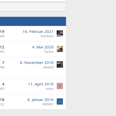
19
16. Februar 2021
849
YomDom
12
4. Mai 2020
893
Tockra
7
8. November 2018
498
whats4
4
11. April 2016
I
943
istani
18
6. Januar 2016
I
222
IRON67