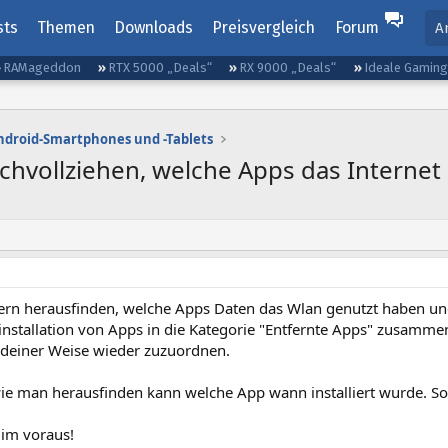
sts
Themen
Downloads
Preisvergleich
Forum
A
RAMageddon
RTX 5000 „Deals“
RX 9000 „Deals“
Ideale Gamin
ndroid-Smartphones und -Tablets
achvollziehen, welche Apps das Interne
ern herausfinden, welche Apps Daten das Wlan genutzt haben und
nstallation von Apps in die Kategorie "Entfernte Apps" zusammen
endeiner Weise wieder zuzuordnen.
wie man herausfinden kann welche App wann installiert wurde. So
 im voraus!