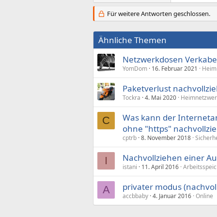
Für weitere Antworten geschlossen.
Ähnliche Themen
Netzwerkdosen Verkabe
YomDom
16. Februar 2021
Heim
Paketverlust nachvollzi
Tockra
4. Mai 2020
Heimnetzwer
Was kann der Internetan
C
ohne "https" nachvollzi
cptrb
8. November 2018
Sicherhe
Nachvollziehen einer Au
I
istani
11. April 2016
Arbeitsspei
privater modus (nachvol
A
accbbaby
4. Januar 2016
Online