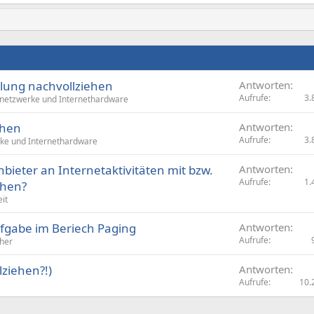
lung nachvollziehen
Antworten
Aufrufe
3.
netzwerke und Internethardware
ehen
Antworten
Aufrufe
3.
ke und Internethardware
bieter an Internetaktivitäten mit bzw.
Antworten
Aufrufe
1.
ehen?
it
fgabe im Beriech Paging
Antworten
Aufrufe
cher
lziehen?!)
Antworten
Aufrufe
10.