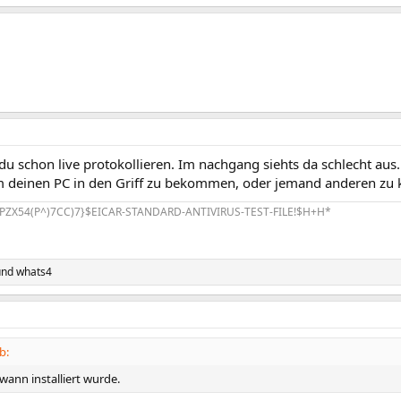
u schon live protokollieren. Im nachgang siehts da schlecht aus.
 deinen PC in den Griff zu bekommen, oder jemand anderen zu k
PZX54(P^)7CC)7}$EICAR-STANDARD-ANTIVIRUS-TEST-FILE!$H+H*
nd
whats4
b:
wann installiert wurde.