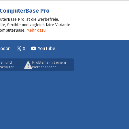
ComputerBase Pro
terBase Pro ist die werbefreie,
lle, flexible und zugleich faire Variante
ComputerBase.
Mehr dazu!
todon
X
YouTube
gen und
Probleme mit einem
schalter
Werbebanner?