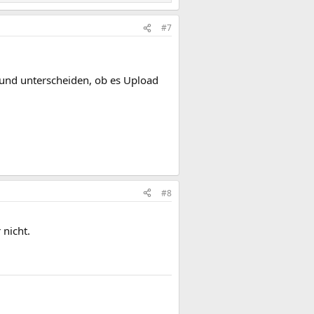
#7
 und unterscheiden, ob es Upload
#8
 nicht.