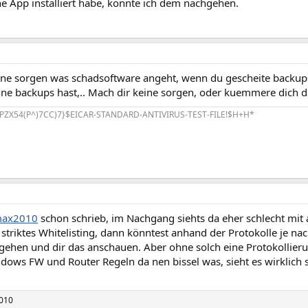
e App installiert habe, könnte ich dem nachgehen.
ine sorgen was schadsoftware angeht, wenn du gescheite backups
ne backups hast,.. Mach dir keine sorgen, oder kuemmere dich 
PZX54(P^)7CC)7}$EICAR-STANDARD-ANTIVIRUS-TEST-FILE!$H+H*
ax2010
schon schrieb, im Nachgang siehts da eher schlecht mit a
striktes Whitelisting, dann könntest anhand der Protokolle je nac
 gehen und dir das anschauen. Aber ohne solch eine Protokollieru
dows FW und Router Regeln da nen bissel was, sieht es wirklich s
010