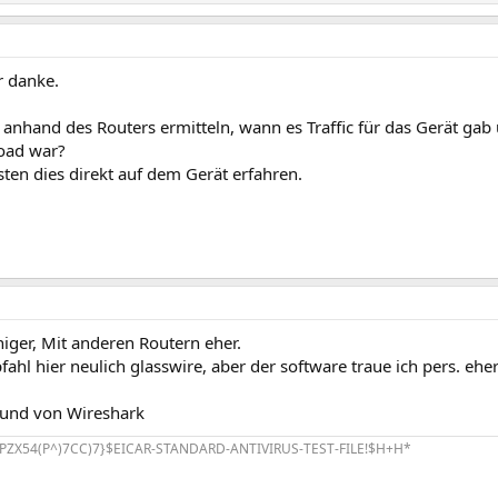
r danke.
anhand des Routers ermitteln, wann es Traffic für das Gerät gab
oad war?
ten dies direkt auf dem Gerät erfahren.
iger, Mit anderen Routern eher.
hl hier neulich glasswire, aber der software traue ich pers. eher
eund von Wireshark
PZX54(P^)7CC)7}$EICAR-STANDARD-ANTIVIRUS-TEST-FILE!$H+H*