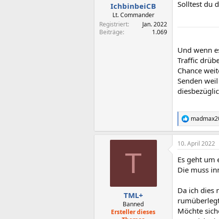
n
Solltest du 
IchbinbeiCB
:
Lt. Commander
Registriert
Jan. 2022
Beiträge
1.069
Und wenn es
Traffic drüb
Chance weit
Senden weil
diesbezüglic
madmax2
R
e
a
10. April 2022
k
T
t
Es geht um 
i
o
Die muss in
n
e
Da ich dies
n
TML+
rumüberlegt,
:
Banned
Möchte siche
Ersteller dieses