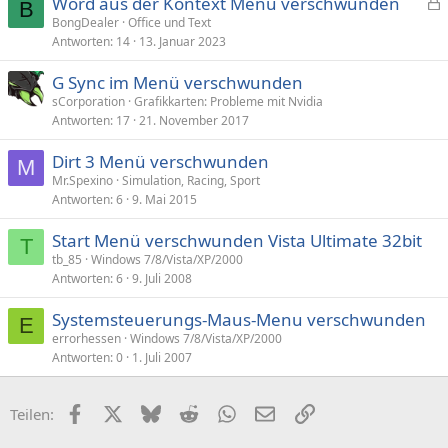
Word aus der Kontext Menü verschwunden
B
e
BongDealer
Office und Text
Antworten
14
13. Januar 2023
s
p
G Sync im Menü verschwunden
e
sCorporation
Grafikkarten: Probleme mit Nvidia
r
Antworten
17
21. November 2017
r
t
Dirt 3 Menü verschwunden
M
Mr.Spexino
Simulation, Racing, Sport
Antworten
6
9. Mai 2015
Start Menü verschwunden Vista Ultimate 32bit
T
tb_85
Windows 7/8/Vista/XP/2000
Antworten
6
9. Juli 2008
Systemsteuerungs-Maus-Menu verschwunden
E
errorhessen
Windows 7/8/Vista/XP/2000
Antworten
0
1. Juli 2007
Facebook
X (Twitter)
Bluesky
Reddit
WhatsApp
E-Mail
Link
Teilen: