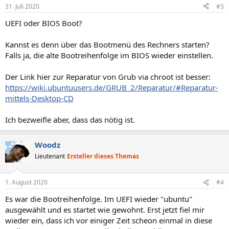
31. Juli 2020
#3
vorhergehenden Befehls ablaufen, aber um sicher zu gehen, dass
die aktuellen GRUB-Images in MBR und verborgenen Bereich
UEFI oder BIOS Boot?
geschrieben werden, einfach sicherheitshalber noch mal ausführen.
Auch hier ist /dev/sdX an das eigene System
anzupassen
.
Kannst es denn über das Bootmenü des Rechners starten?
Falls ja, die alte Bootreihenfolge im BIOS wieder einstellen.
Abschließend muss man die chroot-Umgebung wieder
verlassen
.
Der Link hier zur Reparatur von Grub via chroot ist besser:
https://wiki.ubuntuusers.de/GRUB_2/Reparatur/#Reparatur-
mittels-Desktop-CD
Ich bezweifle aber, dass das nötig ist.
Woodz
Lieutenant
Ersteller dieses Themas
1. August 2020
#4
Es war die Bootreihenfolge. Im UEFI wieder "ubuntu"
ausgewählt und es startet wie gewohnt. Erst jetzt fiel mir
wieder ein, dass ich vor einiger Zeit scheon einmal in diese