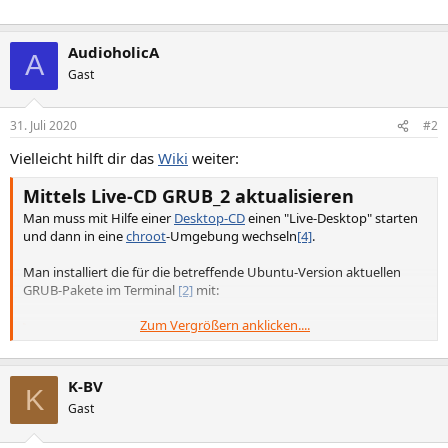
AudioholicA
A
Gast
31. Juli 2020
#2
Vielleicht hilft dir das
Wiki
weiter:
Mittels Live-CD GRUB_2 aktualisieren
Man muss mit Hilfe einer
Desktop-CD
einen "Live-Desktop" starten
und dann in eine
chroot
-Umgebung wechseln
[4]
.
Man installiert die für die betreffende Ubuntu-Version aktuellen
GRUB-Pakete im Terminal
[2]
mit:
Zum Vergrößern anklicken....
Code:
apt-get update

K-BV
apt-get --reinstall install grub-common grub-
K
grub-setup /dev/sdX
Gast
Der letzte Befehl sollte eigentlich schon innerhalb des