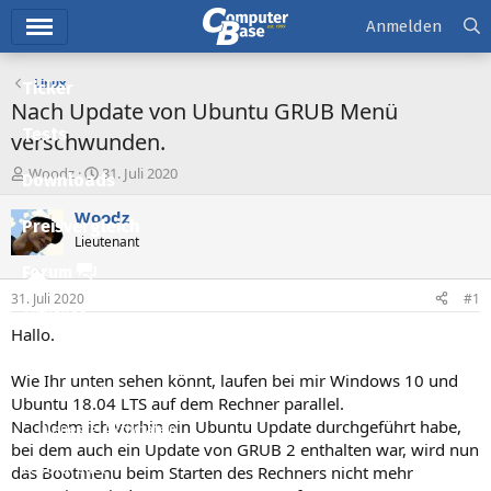
Hauptmenü
Anmelden
Linux
Ticker
Nach Update von Ubuntu GRUB Menü
Tests
verschwunden.
E
E
Woodz
31. Juli 2020
Downloads
r
r
s
s
Woodz
Preisvergleich
t
t
Lieutenant
e
e
l
l
Forum
l
l
31. Juli 2020
#1
e
t
Aktuelles
r
a
Hallo.
m
Empfohlene Inhalte
Wie Ihr unten sehen könnt, laufen bei mir Windows 10 und
Neue Beiträge
Ubuntu 18.04 LTS auf dem Rechner parallel.
Nachdem ich vorhin ein Ubuntu Update durchgeführt habe,
Neueste Aktivitäten
bei dem auch ein Update von GRUB 2 enthalten war, wird nun
Leserartikel
das Bootmenu beim Starten des Rechners nicht mehr