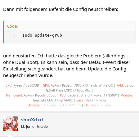
Dann mit folgendem Befehlt die Config neuschreiben:
Code:
sudo update-grub
und neustarten. Ich hatte das gleiche Problem (allerdings
ohne Dual Boot). Es kann sein, dass der Default-Wert dieser
Einstellung sich geändert hat und beim Update die Config
neugeschrieben wurde.
CPU:
Ryzen 7
7800X3D
|
GPU:
ASRock Radeon 7900 XTX Taichi White OC
|
RAM:
32 GB
G.Skill Flare EXPO @ 6000Mhz
|
Mainboard:
ASRock Riptide B650E
|
PSU:
BeQuiet Straight Power 11 850W
|
Monitor:
Gigabyte M32U 4K@144Hz
|
Case:
NZXT H7 Flow
Storage:
1 TB Samsung Evo 970 Pro
|
OS:
Manjaro Linux
shinXdxd
Lt. Junior Grade