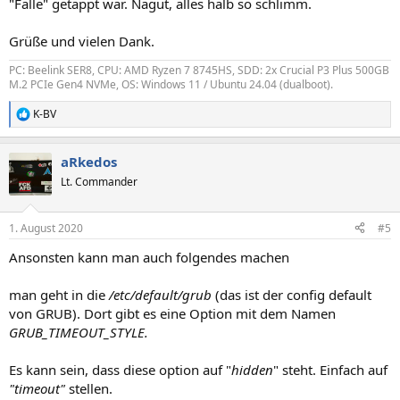
"Falle" getappt war. Nagut, alles halb so schlimm.
Grüße und vielen Dank.
PC: Beelink SER8, CPU: AMD Ryzen 7 8745HS, SDD: 2x Crucial P3 Plus 500GB
M.2 PCIe Gen4 NVMe, OS: Windows 11 / Ubuntu 24.04 (dualboot).
K-BV
R
e
a
aRkedos
k
t
Lt. Commander
i
o
n
1. August 2020
#5
e
n
Ansonsten kann man auch folgendes machen
:
man geht in die
/etc/default/grub
(das ist der config default
von GRUB). Dort gibt es eine Option mit dem Namen
GRUB_TIMEOUT_STYLE.
Es kann sein, dass diese option auf "
hidden
" steht. Einfach auf
"timeout"
stellen.