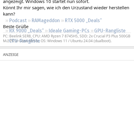
angezeigt. Windows 10 startet nun sofort.
Regeln
Könnt Ihr mir sagen, wie ich den Urzustand wieder herstellen
kann?
Podcast
RAMageddon
RTX 5000 „Deals“
Beste Grüße
RX 9000 „Deals“
Ideale Gaming-PCs
GPU-Rangliste
PC: Beelink SER8, CPU: AMD Ryzen 7 8745HS, SDD: 2x Crucial P3 Plus 500GB
CPU-Rangliste
M.2 PCIe Gen4 NVMe, OS: Windows 11 / Ubuntu 24.04 (dualboot).