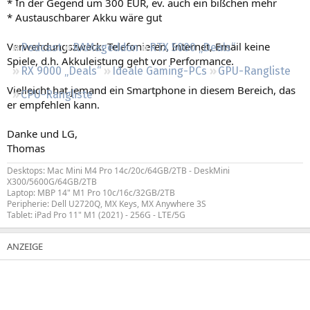
* In der Gegend um 300 EUR, ev. auch ein bißchen mehr
Regeln
* Austauschbarer Akku wäre gut
Verwendungszweck: Telefonieren, Internet, Email keine
Podcast
RAMageddon
RTX 5000 „Deals“
Spiele, d.h. Akkuleistung geht vor Performance.
RX 9000 „Deals“
Ideale Gaming-PCs
GPU-Rangliste
Vielleicht hat jemand ein Smartphone in diesem Bereich, das
CPU-Rangliste
er empfehlen kann.
Danke und LG,
Thomas
Desktops: Mac Mini M4 Pro 14c/20c/64GB/2TB - DeskMini
X300/5600G/64GB/2TB
Laptop: MBP 14" M1 Pro 10c/16c/32GB/2TB
Peripherie: Dell U2720Q, MX Keys, MX Anywhere 3S
Tablet: iPad Pro 11" M1 (2021) - 256G - LTE/5G