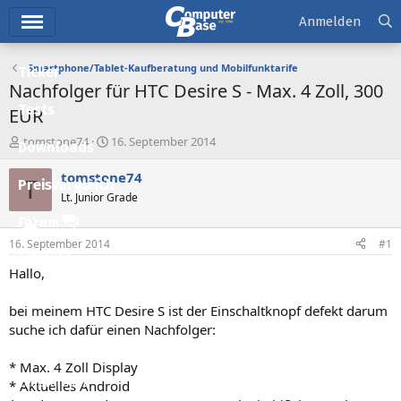
Hauptmenü
Anmelden
Smartphone/Tablet-Kaufberatung und Mobilfunktarife
Ticker
Nachfolger für HTC Desire S - Max. 4 Zoll, 300
Tests
EUR
E
E
tomstone74
16. September 2014
Downloads
r
r
s
s
tomstone74
T
Preisvergleich
t
t
Lt. Junior Grade
e
e
l
l
Forum
l
l
16. September 2014
#1
e
t
Aktuelles
r
a
Hallo,
m
Empfohlene Inhalte
bei meinem HTC Desire S ist der Einschaltknopf defekt darum
Neue Beiträge
suche ich dafür einen Nachfolger:
Neueste Aktivitäten
* Max. 4 Zoll Display
Leserartikel
* Aktuelles Android