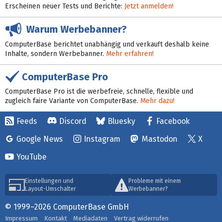
Erscheinen neuer Tests und Berichte:
Jetzt anmelden!
Warum Werbebanner?
ComputerBase berichtet unabhängig und verkauft deshalb keine
Inhalte, sondern Werbebanner.
Mehr erfahren!
ComputerBase Pro
ComputerBase Pro ist die werbefreie, schnelle, flexible und
zugleich faire Variante von ComputerBase.
Mehr dazu!
Feeds
Discord
Bluesky
Facebook
Google News
Instagram
Mastodon
X
YouTube
Einstellungen und
Probleme mit einem
Layout-Umschalter
Werbebanner?
© 1999–2026 ComputerBase GmbH
Impressum
Kontakt
Mediadaten
Vertrag widerrufen