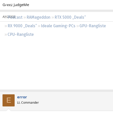
Regeln
Greez JudgeMe
Podcast
RAMageddon
RTX 5000 „Deals“
RX 9000 „Deals“
Ideale Gaming-PCs
GPU-Rangliste
CPU-Rangliste
error
E
Lt. Commander