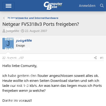
Hauptmenü
Anmelden
Heimnetzwerke und Internethardware
Ticker
Netgear FVS318v3 Ports freigeben?
Tests
E
E
JudgeMe
22. August 2007
r
r
Downloads
s
s
JudgeMe
J
t
t
Ensign
e
e
Preisvergleich
l
l
l
l
22. August 2007
#1
Forum
e
t
r
a
Hallo liebe Comunity,
Aktuelles
m
ich habe gestern den Router angeschlossen soweit alles ok.
Empfohlene Inhalte
Heute wollte ich einen Seiten Download starten und seh ich
Neue Beiträge
lade nur mit 1-3 kb/s. An was kann das liegen muss ich Ports
freigeben wenn ja welche?
Neueste Aktivitäten
Danke im voraus!!
Leserartikel