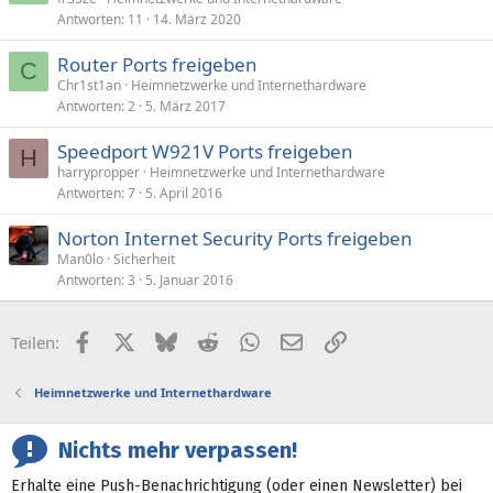
Antworten
11
14. März 2020
Router Ports freigeben
C
Chr1st1an
Heimnetzwerke und Internethardware
Antworten
2
5. März 2017
Speedport W921V Ports freigeben
H
harrypropper
Heimnetzwerke und Internethardware
Antworten
7
5. April 2016
Norton Internet Security Ports freigeben
Man0lo
Sicherheit
Antworten
3
5. Januar 2016
Facebook
X (Twitter)
Bluesky
Reddit
WhatsApp
E-Mail
Link
Teilen:
Heimnetzwerke und Internethardware
Nichts mehr verpassen!
Erhalte eine Push-Benachrichtigung (oder einen Newsletter) bei